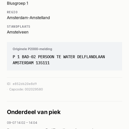
Blusgroep 1
REGIO
Amsterdam-Amstelland
STANDPLAATS
Amstelveen
Originele P2000-melding
P 1 BAD-02 PERSOON TE WATER DELFLANDLAAN
AMSTERDAM 135111
ID:
e852d620e8d9
Capcode: 002029580
Onderdeel van piek
09-07 14:02 – 14:04