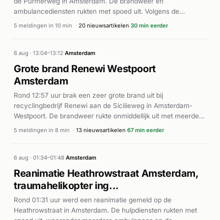
de Purmerweg in Amsterdam. De brandweer en
ambulancediensten rukten met spoed uit. Volgens de
meldingen was reanimatie nodig ter plaatse, waarbij
5 meldingen in 10 min
·
20 nieuwsartikelen
30 min eerder
meerdere ambulances met AED werden ingezet. Een
traumahelikopter werd gealarmeerd voor transport naar het
ziekenhuis. Het slachtoffer, een voetganger, raakte
6 aug · 13:04–13:12
·
Amsterdam
zwaargewond en werd met spoed afgevoerd.
Grote brand Renewi Westpoort
Amsterdam
Rond 12:57 uur brak een zeer grote brand uit bij
recyclingbedrijf Renewi aan de Sicilieweg in Amsterdam-
Westpoort. De brandweer rukte onmiddellijk uit met meerdere
eenheden en zette een digitale verkenningsteam in. Uit latere
5 meldingen in 8 min
·
13 nieuwsartikelen
67 min eerder
meldingen bleek dat de brand zich uitbreidde naar de
buitenopslag van het industriecomplex. Alle meldingen
werden als P1 (spoedeisend) geclassificeerd. Volgens de
6 aug · 01:34–01:48
·
Amsterdam
brandweerrapportage handelde het om een zeer grote brand
Reanimatie Heathrowstraat Amsterdam,
op het terrein.
traumahelikopter ing...
Rond 01:31 uur werd een reanimatie gemeld op de
Heathrowstraat in Amsterdam. De hulpdiensten rukten met