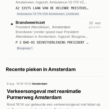
Amstelveen. Ingezet: Ambulance-13-175 VZA
Amstelveen, Lichtkrant. Gemeld om 18:53.
A2 13175 LAAN VAN DE HELENDE MEESTERS 1186 AMSTELVEEN 75759
Ambulance-13-175 VZA Amstelveen, Lichtkrant
Brandweerinzet
12 uur
🔥
President Allendelaan,
Amsterdam
geleden
Brandweer zonder spoed naar President
Allendelaan in Amsterdam. Ingezet: Blusgroep
1. Gemeld om 18:19.
P 2 BAD-01 DIENSTVERLENING PRESIDENT ALLENDELAAN AMSTERDAM 135111
Blusgroep 1
Recente pieken in Amsterdam
6 aug · 19:19–19:30
·
Amsterdam
Verkeersongeval met reanimatie
Purmerweg Amsterdam
Rond 19:14 uur gebeurde een verkeersongeval met letsel op