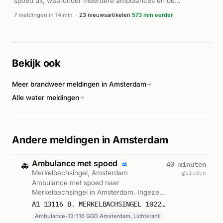
spoed uit, waaronder meerdere ambulances en de
brandweer. De traumahelikopter werd gealarmeerd voor
7 meldingen in 14 min
·
23 nieuwsartikelen
573 min eerder
ondersteuning ter plaatse. Binnen enkele minuten
arriveerden AED-eenheden (automatische externe
defibrillators) ter plaatse. Het incident speelde zich af bij het
Teleport Longstay Hotel aan de Heathrowstraat. De
Bekijk ook
reanimatie was een levensbedreigende situatie die de inzet
van geavanceerde medische hulpverlening vereiste.
Meer brandweer meldingen in Amsterdam
→
Alle water meldingen
→
Andere meldingen in Amsterdam
Ambulance met spoed
40 minuten
🚑
Merkelbachsingel, Amsterdam
geleden
Ambulance met spoed naar
Merkelbachsingel in Amsterdam. Ingezet:
Ambulance-13-116 GGD Amsterdam,
A1 13116 B. MERKELBACHSINGEL 1022 AMSTERDAM 75858
Lichtkrant. Gemeld om 05:44.
Ambulance-13-116 GGD Amsterdam, Lichtkrant