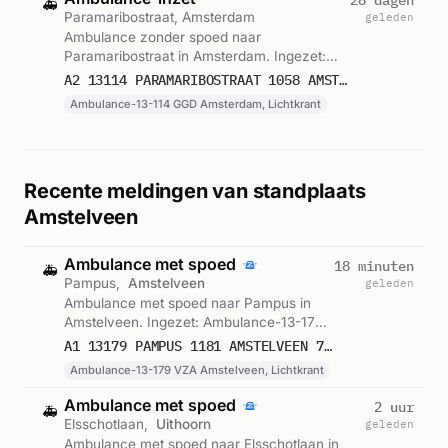
28 dagen
🚑
Paramaribostraat, Amsterdam
geleden
Ambulance zonder spoed naar
Paramaribostraat in Amsterdam. Ingezet:
Ambulance-13-114 GGD Amsterdam,
A2 13114 PARAMARIBOSTRAAT 1058 AMSTERDAM 65951
Lichtkrant. Gemeld om 14:18.
Ambulance-13-114 GGD Amsterdam, Lichtkrant
Recente meldingen van standplaats
Amstelveen
Ambulance met spoed
18 minuten
🚑
Pampus,
Amstelveen
geleden
Ambulance met spoed naar Pampus in
Amstelveen. Ingezet: Ambulance-13-179
VZA Amstelveen, Lichtkrant. Gemeld om
A1 13179 PAMPUS 1181 AMSTELVEEN 75859
06:05.
Ambulance-13-179 VZA Amstelveen, Lichtkrant
Ambulance met spoed
2 uur
🚑
Elsschotlaan,
Uithoorn
geleden
Ambulance met spoed naar Elsschotlaan in