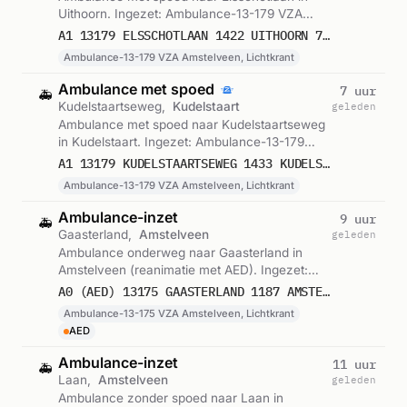
Uithoorn. Ingezet: Ambulance-13-179 VZA
Amstelveen, Lichtkrant. Gemeld om 03:56.
A1 13179 ELSSCHOTLAAN 1422 UITHOORN 75850
Ambulance-13-179 VZA Amstelveen, Lichtkrant
Ambulance met spoed
7 uur
🚑
Kudelstaartseweg,
Kudelstaart
geleden
Ambulance met spoed naar Kudelstaartseweg
in Kudelstaart. Ingezet: Ambulance-13-179
VZA Amstelveen, Lichtkrant. Gemeld om
A1 13179 KUDELSTAARTSEWEG 1433 KUDELSTAART 75810
22:54.
Ambulance-13-179 VZA Amstelveen, Lichtkrant
Ambulance-inzet
9 uur
🚑
Gaasterland,
Amstelveen
geleden
Ambulance onderweg naar Gaasterland in
Amstelveen (reanimatie met AED). Ingezet:
Ambulance-13-175 VZA Amstelveen,
A0 (AED) 13175 GAASTERLAND 1187 AMSTELVEEN 75781
Lichtkrant. Gemeld om 20:39.
Ambulance-13-175 VZA Amstelveen, Lichtkrant
AED
Ambulance-inzet
11 uur
🚑
Laan,
Amstelveen
geleden
Ambulance zonder spoed naar Laan in