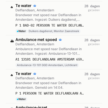
Te water
28 dagen
🔥
Delflandlaan, Amsterdam
geleden
Brandweer met spoed naar Delflandlaan in
Amsterdam. Ingezet: Duikers dagdienst,
Monitor Zaanstreek. Gemeld om 14:03.
P 1 BAD-02 PERSOON TE WATER DELFLANDLAAN AMSTERDAM 118012 139091 132631
Water
Duikers dagdienst, Monitor Zaanstreek
Ambulance met spoed
28 dagen
🚑
Delflandlaan, Amsterdam
geleden
Ambulance met spoed naar Delflandlaan in
Amsterdam. Ingezet: Ambulance-13-101
GGD Amsterdam, Lichtkrant. Gemeld om
A1 13101 DELFLANDLAAN AMSTERDAM 65947
14:04.
Ambulance-13-101 GGD Amsterdam, Lichtkrant
Te water
28 dagen
🔥
Delflandlaan, Amsterdam
geleden
Brandweer met spoed naar Delflandlaan in
Amsterdam. Gemeld om 14:04.
P 1 PERSOON TE WATER DELFLANDLAAN AMSTERDAM
Water
Ambulance-inzet