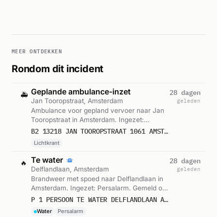
MEER ONTDEKKEN
Rondom dit incident
Geplande ambulance-inzet
28 dagen
🚑
Jan Tooropstraat, Amsterdam
geleden
Ambulance voor gepland vervoer naar Jan
Tooropstraat in Amsterdam. Ingezet:
Lichtkrant. Gemeld om 13:37.
B2 13218 JAN TOOROPSTRAAT 1061 AMSTERDAM 65934
Lichtkrant
Te water
28 dagen
🔥
Delflandlaan, Amsterdam
geleden
Brandweer met spoed naar Delflandlaan in
Amsterdam. Ingezet: Persalarm. Gemeld om
14:02.
P 1 PERSOON TE WATER DELFLANDLAAN AMSTERDAM
Water
Persalarm