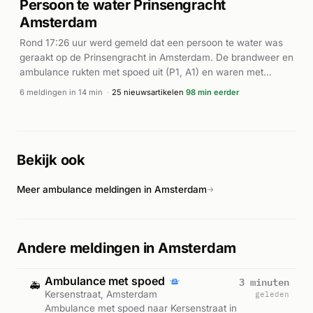
Persoon te water Prinsengracht
ingesteld. Volgens de meldingen en nieuwsberichten was het
Amsterdam
een zware verkeersramp; de politie startte een onderzoek en
riep getuigen en camerabeelden op.
Rond 17:26 uur werd gemeld dat een persoon te water was
geraakt op de Prinsengracht in Amsterdam. De brandweer en
ambulance rukten met spoed uit (P1, A1) en waren met
meerdere eenheden ter plaatse. De reddingsbrigade (BAD-
6 meldingen in 14 min
·
25 nieuwsartikelen
98 min eerder
01) werd ingezet voor de berging uit het water. De meldingen
werden herhaaldelijk doorgegeven aan de ambulancedienst,
wat wijst op voortdurende aandacht voor de situatie. Details
over de afloop en toestand van het slachtoffer zijn niet nader
Bekijk ook
bekend gemaakt.
Meer ambulance meldingen in Amsterdam
→
Andere meldingen in Amsterdam
Ambulance met spoed
3 minuten
🚑
Kersenstraat, Amsterdam
geleden
Ambulance met spoed naar Kersenstraat in