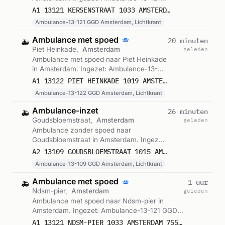
GGD Amsterdam, Lichtkrant. Gemeld om
A1 13121 KERSENSTRAAT 1033 AMSTERDAM 75579
06:20.
Ambulance-13-121 GGD Amsterdam, Lichtkrant
Ambulance met spoed
20 minuten
🚑
Piet Heinkade,
Amsterdam
geleden
Ambulance met spoed naar Piet Heinkade
in Amsterdam. Ingezet: Ambulance-13-
122 GGD Amsterdam, Lichtkrant. Gemeld
A1 13122 PIET HEINKADE 1019 AMSTERDAM 75578
om 06:03.
Ambulance-13-122 GGD Amsterdam, Lichtkrant
Ambulance-inzet
26 minuten
🚑
Goudsbloemstraat,
Amsterdam
geleden
Ambulance zonder spoed naar
Goudsbloemstraat in Amsterdam. Ingezet:
Ambulance-13-109 GGD Amsterdam,
A2 13109 GOUDSBLOEMSTRAAT 1015 AMSTERDAM 75577
Lichtkrant. Gemeld om 05:58.
Ambulance-13-109 GGD Amsterdam, Lichtkrant
Ambulance met spoed
1 uur
🚑
Ndsm-pier,
Amsterdam
geleden
Ambulance met spoed naar Ndsm-pier in
Amsterdam. Ingezet: Ambulance-13-121 GGD
Amsterdam, Lichtkrant. Gemeld om 05:09.
A1 13121 NDSM-PIER 1033 AMSTERDAM 75575