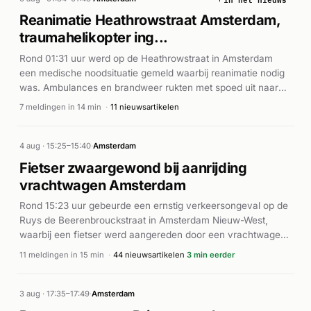
Reanimatie Heathrowstraat Amsterdam,
traumahelikopter ing...
Rond 01:31 uur werd op de Heathrowstraat in Amsterdam
een medische noodsituatie gemeld waarbij reanimatie nodig
was. Ambulances en brandweer rukten met spoed uit naar
het Longstay Hotel aan de Heathrowstraat. Een
7 meldingen in 14 min
·
11 nieuwsartikelen
traumahelikopter werd gealarmeerd voor bijstand. De eerste
meldingen betroffen reanimatie (A1-prioriteit), gevolgd door
meerdere ambulances en inzet van automatische externe
4 aug · 15:25–15:40
·
Amsterdam
defibrillatoren (AED). Binnen enkele minuten waren meerdere
Fietser zwaargewond bij aanrijding
eenheden ter plaatse voor medische hulpverlening. Volgens
vrachtwagen Amsterdam
AD.nl werd de traumahelikopter ingezet ter ondersteuning
van het reanimatieteam.
Rond 15:23 uur gebeurde een ernstig verkeersongeval op de
Ruys de Beerenbrouckstraat in Amsterdam Nieuw-West,
waarbij een fietser werd aangereden door een vrachtwagen.
De brandweer en meerdere ambulances rukten direct uit met
11 meldingen in 15 min
·
44 nieuwsartikelen
3 min eerder
spoed. De fietser, een 29-jarige vrouw, raakte zwaargewond
en belandde onder het grote voertuig. Zij werd ter plaatse uit
een kritieke toestand gered en naar het ziekenhuis vervoerd.
3 aug · 17:35–17:49
·
Amsterdam
De traumahelikopter werd gealarmeerd en reanimatie werd