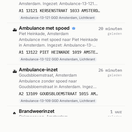
Amsterdam. Ingezet: Ambulance-13-121
GGD Amsterdam, Lichtkrant. Gemeld om
A1 13121 KERSENSTRAAT 1033 AMSTERDAM 75579
06:20.
Ambulance-13-121 GGD Amsterdam, Lichtkrant
Ambulance met spoed
20 minuten
🚑
Piet Heinkade, Amsterdam
geleden
Ambulance met spoed naar Piet Heinkade
in Amsterdam. Ingezet: Ambulance-13-
122 GGD Amsterdam, Lichtkrant. Gemeld
A1 13122 PIET HEINKADE 1019 AMSTERDAM 75578
om 06:03.
Ambulance-13-122 GGD Amsterdam, Lichtkrant
Ambulance-inzet
26 minuten
🚑
Goudsbloemstraat, Amsterdam
geleden
Ambulance zonder spoed naar
Goudsbloemstraat in Amsterdam. Ingezet:
Ambulance-13-109 GGD Amsterdam,
A2 13109 GOUDSBLOEMSTRAAT 1015 AMSTERDAM 75577
Lichtkrant. Gemeld om 05:58.
Ambulance-13-109 GGD Amsterdam, Lichtkrant
Brandweerinzet
1 uur
🔥
Ookmeerweg, Amsterdam
geleden
Brandweer zonder spoed naar Ookmeerweg in
Amsterdam. Ingezet: Alarmcentrale, BAD-01.