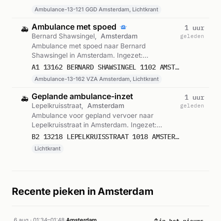
Ambulance-13-121 GGD Amsterdam, Lichtkrant
Ambulance met spoed
1 uur
🚑
Bernard Shawsingel,
Amsterdam
geleden
Ambulance met spoed naar Bernard
Shawsingel in Amsterdam. Ingezet:
Ambulance-13-162 VZA Amsterdam,
A1 13162 BERNARD SHAWSINGEL 1102 AMSTERDAM 75574
Lichtkrant. Gemeld om 05:09.
Ambulance-13-162 VZA Amsterdam, Lichtkrant
Geplande ambulance-inzet
1 uur
🚑
Lepelkruisstraat,
Amsterdam
geleden
Ambulance voor gepland vervoer naar
Lepelkruisstraat in Amsterdam. Ingezet:
Lichtkrant. Gemeld om 05:03.
B2 13218 LEPELKRUISSTRAAT 1018 AMSTERDAM 75573
Lichtkrant
Recente pieken in Amsterdam
in het nieuws
6 aug · 01:34–01:48
·
Amsterdam