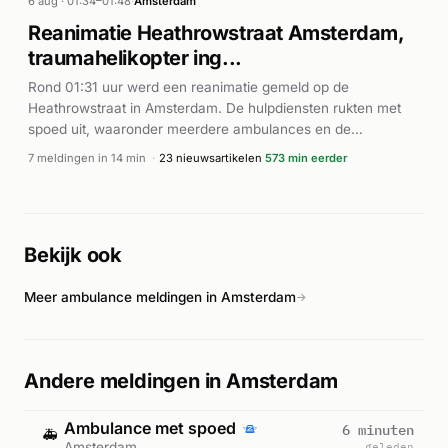
ingezet voor blussing en verkenning van het pand. Het
6 aug · 01:34–01:48
·
Amsterdam
incident was als P1-melding geclassificeerd, wat op een
Reanimatie Heathrowstraat Amsterdam,
groot en ernstig karakter duidt. Volgens de brandweer ging
traumahelikopter ing...
het om een zeer grote brand op deze locatie.
Rond 01:31 uur werd een reanimatie gemeld op de
Heathrowstraat in Amsterdam. De hulpdiensten rukten met
spoed uit, waaronder meerdere ambulances en de
brandweer. De traumahelikopter werd gealarmeerd voor
7 meldingen in 14 min
·
23 nieuwsartikelen
573 min eerder
ondersteuning ter plaatse. Binnen enkele minuten
arriveerden AED-eenheden (automatische externe
defibrillators) ter plaatse. Het incident speelde zich af bij het
Teleport Longstay Hotel aan de Heathrowstraat. De
Bekijk ook
reanimatie was een levensbedreigende situatie die de inzet
van geavanceerde medische hulpverlening vereiste.
Meer ambulance meldingen in Amsterdam
→
Andere meldingen in Amsterdam
Ambulance met spoed
6 minuten
🚑
Amsterdam
geleden