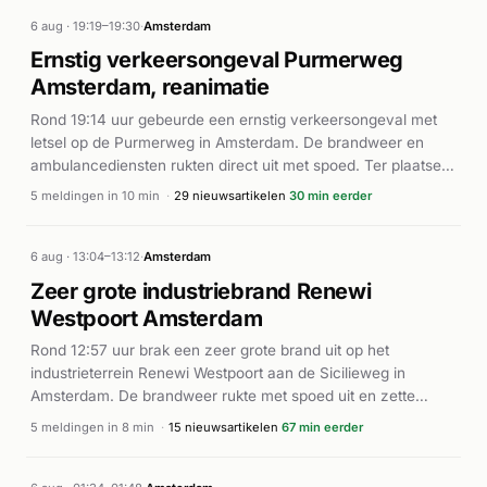
6 aug · 19:19–19:30
·
Amsterdam
Ernstig verkeersongeval Purmerweg
Amsterdam, reanimatie
Rond 19:14 uur gebeurde een ernstig verkeersongeval met
letsel op de Purmerweg in Amsterdam. De brandweer en
ambulancediensten rukten direct uit met spoed. Ter plaatse
werd een persoon gereanimeerd (BAD-02), en meerdere
5 meldingen in 10 min
·
29 nieuwsartikelen
30 min eerder
ambulances met AED-apparatuur werden ingezet. Volgens
Alarmeringen werd een traumahelikopter gealarmeerd
vanwege de ernst van het incident. Een voetganger raakte
6 aug · 13:04–13:12
·
Amsterdam
zwaargewond en werd met spoed naar het ziekenhuis
Zeer grote industriebrand Renewi
vervoerd, aldus NH Nieuws en rodi.nl. De precieze
Westpoort Amsterdam
omstandigheden van het ongeluk zijn niet nader bekend.
Rond 12:57 uur brak een zeer grote brand uit op het
industrieterrein Renewi Westpoort aan de Sicilieweg in
Amsterdam. De brandweer rukte met spoed uit en zette
meerdere eenheden in, waaronder een team digitale
5 meldingen in 8 min
·
15 nieuwsartikelen
67 min eerder
verkenning. De brand bevatte zich in de buitenopslag van
het bedrijf. Verschillende brandweervoertuigen werden