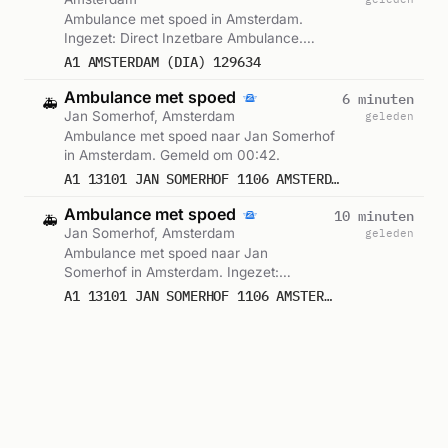
Ambulance met spoed in Amsterdam.
Ingezet: Direct Inzetbare Ambulance.
Gemeld om 00:42.
A1 AMSTERDAM (DIA) 129634
Ambulance met spoed
6 minuten
🚑
Jan Somerhof, Amsterdam
geleden
Ambulance met spoed naar Jan Somerhof
in Amsterdam. Gemeld om 00:42.
A1 13101 JAN SOMERHOF 1106 AMSTERDAM 76161
Ambulance met spoed
10 minuten
🚑
Jan Somerhof, Amsterdam
geleden
Ambulance met spoed naar Jan
Somerhof in Amsterdam. Ingezet:
Ambulance-13-101 GGD Amsterdam,
A1 13101 JAN SOMERHOF 1106 AMSTERDAM 76161
Lichtkrant. Gemeld om 00:39.
Ambulance-13-101 GGD Amsterdam, Lichtkrant
Ambulance met spoed
10 minuten
🚑
Haarlemmerweg, Amsterdam
geleden
Ambulance met spoed naar
Haarlemmerweg in Amsterdam. Ingezet:
Ambulance-13-121 GGD Amsterdam,
A1 13121 HAARLEMMERWEG 1051 AMSTERDAM 76160