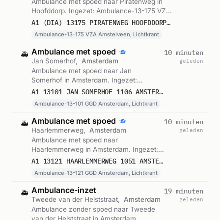
Ambulance met spoed naar Piratenweg in
Hoofddorp. Ingezet: Ambulance-13-175 VZA
Amstelveen, Lichtkrant. Gemeld om 00:47.
A1 (DIA) 13175 PIRATENWEG HOOFDDORP 76165
Ambulance-13-175 VZA Amstelveen, Lichtkrant
Ambulance met spoed
10 minuten
🚑
Jan Somerhof,
Amsterdam
geleden
Ambulance met spoed naar Jan
Somerhof in Amsterdam. Ingezet:
Ambulance-13-101 GGD Amsterdam,
A1 13101 JAN SOMERHOF 1106 AMSTERDAM 76161
Lichtkrant. Gemeld om 00:39.
Ambulance-13-101 GGD Amsterdam, Lichtkrant
Ambulance met spoed
10 minuten
🚑
Haarlemmerweg,
Amsterdam
geleden
Ambulance met spoed naar
Haarlemmerweg in Amsterdam. Ingezet:
Ambulance-13-121 GGD Amsterdam,
A1 13121 HAARLEMMERWEG 1051 AMSTERDAM 76160
Lichtkrant. Gemeld om 00:38.
Ambulance-13-121 GGD Amsterdam, Lichtkrant
Ambulance-inzet
19 minuten
🚑
Tweede van der Helststraat,
Amsterdam
geleden
Ambulance zonder spoed naar Tweede
van der Helststraat in Amsterdam.