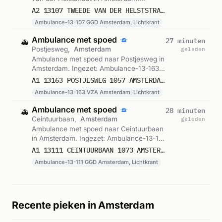
Ingezet: Ambulance-13-107 GGD
A2 13107 TWEEDE VAN DER HELSTSTRAAT 1072 AMSTERDAM 76159
Amsterdam, Lichtkrant. Gemeld om
Ambulance-13-107 GGD Amsterdam, Lichtkrant
00:30.
Ambulance met spoed
27 minuten
🚑
Postjesweg,
Amsterdam
geleden
Ambulance met spoed naar Postjesweg in
Amsterdam. Ingezet: Ambulance-13-163
VZA Amsterdam, Lichtkrant. Gemeld om
A1 13163 POSTJESWEG 1057 AMSTERDAM 76158
00:21.
Ambulance-13-163 VZA Amsterdam, Lichtkrant
Ambulance met spoed
28 minuten
🚑
Ceintuurbaan,
Amsterdam
geleden
Ambulance met spoed naar Ceintuurbaan
in Amsterdam. Ingezet: Ambulance-13-111
GGD Amsterdam, Lichtkrant. Gemeld om
A1 13111 CEINTUURBAAN 1073 AMSTERDAM 76157
00:20.
Ambulance-13-111 GGD Amsterdam, Lichtkrant
Recente pieken in Amsterdam