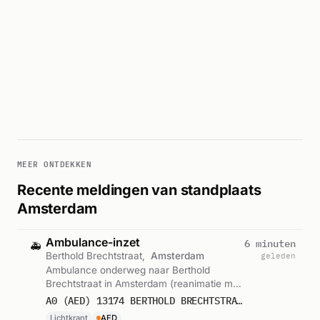
MEER ONTDEKKEN
Recente meldingen van standplaats
Amsterdam
Ambulance-inzet
6 minuten
🚑
Berthold Brechtstraat,
Amsterdam
geleden
Ambulance onderweg naar Berthold
Brechtstraat in Amsterdam (reanimatie met
AED). Ingezet: Lichtkrant. Gemeld om
A0 (AED) 13174 BERTHOLD BRECHTSTRAAT 1102 AMSTERDAM 76640
11:02.
Lichtkrant
AED