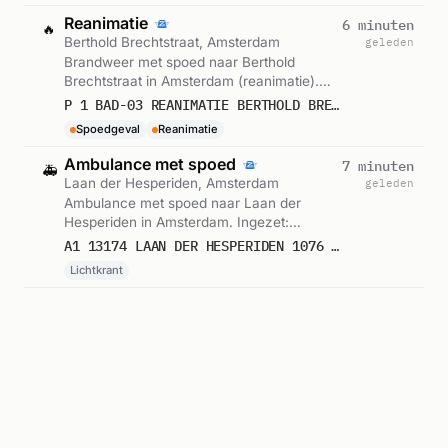
Reanimatie
6 minuten
🔥
Berthold Brechtstraat, Amsterdam
geleden
Brandweer met spoed naar Berthold
Brechtstraat in Amsterdam (reanimatie).
Ingezet: BAD-03. Gemeld om 11:02.
P 1 BAD-03 REANIMATIE BERTHOLD BRECHTSTRAAT AMSTERDAM 134131
Spoedgeval
Reanimatie
Ambulance met spoed
7 minuten
🚑
Laan der Hesperiden, Amsterdam
geleden
Ambulance met spoed naar Laan der
Hesperiden in Amsterdam. Ingezet:
Lichtkrant. Gemeld om 11:02.
A1 13174 LAAN DER HESPERIDEN 1076 AMSTERDAM 76639
Lichtkrant
Verkeersongeval met letsel
7 minuten
🔥
Laan der Hesperiden, Amsterdam
geleden
Brandweer met spoed naar Laan der
Hesperiden in Amsterdam (ernstig letsel).
Gemeld om 11:02.
P 1 ONGEVAL WEGVERVOER LETSEL LAAN DER HESPERIDEN AMSTERDAM
Letselongeval
Trauma
Ambulance met spoed