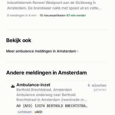
industrieterrein Renewi Westpoort aan de Sicilieweg in
Amsterdam. De brandweer rukte met spoed uit en zette
meerdere eenheden in, waaronder een team digitale
5 meldingen in 8 min
·
15 nieuwsartikelen
67 min eerder
verkenning. De brand bevatte zich in de buitenopslag van
het bedrijf. Verschillende brandweervoertuigen werden
ingezet voor blussing en verkenning van het pand. Het
incident was als P1-melding geclassificeerd, wat op een
Bekijk ook
groot en ernstig karakter duidt. Volgens de brandweer ging
het om een zeer grote brand op deze locatie.
Meer ambulance meldingen in Amsterdam
→
Andere meldingen in Amsterdam
Ambulance-inzet
6 minuten
🚑
Berthold Brechtstraat, Amsterdam
geleden
Ambulance onderweg naar Berthold
Brechtstraat in Amsterdam (reanimatie met
AED). Ingezet: Lichtkrant. Gemeld om
A0 (AED) 13174 BERTHOLD BRECHTSTRAAT 1102 AMSTERDAM 76640
11:02.
Lichtkrant
AED