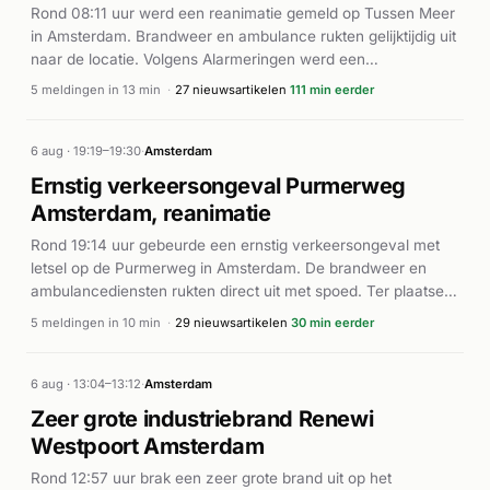
Rond 08:11 uur werd een reanimatie gemeld op Tussen Meer
in Amsterdam. Brandweer en ambulance rukten gelijktijdig uit
naar de locatie. Volgens Alarmeringen werd een
traumahelikopter gealarmeerd voor de hulpverlening. De
5 meldingen in 13 min
·
27 nieuwsartikelen
111 min eerder
precieze afloop en medische toestand van het slachtoffer
zijn niet nader bekend uit de beschikbare informatie.
6 aug · 19:19–19:30
·
Amsterdam
Ernstig verkeersongeval Purmerweg
Amsterdam, reanimatie
Rond 19:14 uur gebeurde een ernstig verkeersongeval met
letsel op de Purmerweg in Amsterdam. De brandweer en
ambulancediensten rukten direct uit met spoed. Ter plaatse
werd een persoon gereanimeerd (BAD-02), en meerdere
5 meldingen in 10 min
·
29 nieuwsartikelen
30 min eerder
ambulances met AED-apparatuur werden ingezet. Volgens
Alarmeringen werd een traumahelikopter gealarmeerd
vanwege de ernst van het incident. Een voetganger raakte
6 aug · 13:04–13:12
·
Amsterdam
zwaargewond en werd met spoed naar het ziekenhuis
Zeer grote industriebrand Renewi
vervoerd, aldus NH Nieuws en rodi.nl. De precieze
Westpoort Amsterdam
omstandigheden van het ongeluk zijn niet nader bekend.
Rond 12:57 uur brak een zeer grote brand uit op het