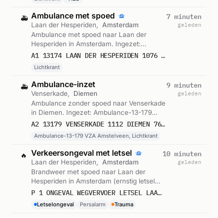
Ambulance met spoed
7 minuten
🚑
Laan der Hesperiden,
Amsterdam
geleden
Ambulance met spoed naar Laan der
Hesperiden in Amsterdam. Ingezet:
Lichtkrant. Gemeld om 11:02.
A1 13174 LAAN DER HESPERIDEN 1076 AMSTERDAM 76639
Lichtkrant
Ambulance-inzet
9 minuten
🚑
Venserkade,
Diemen
geleden
Ambulance zonder spoed naar Venserkade
in Diemen. Ingezet: Ambulance-13-179
VZA Amstelveen, Lichtkrant. Gemeld om
A2 13179 VENSERKADE 1112 DIEMEN 76638
11:00.
Ambulance-13-179 VZA Amstelveen, Lichtkrant
Verkeersongeval met letsel
10 minuten
🔥
Laan der Hesperiden,
Amsterdam
geleden
Brandweer met spoed naar Laan der
Hesperiden in Amsterdam (ernstig letsel).
Ingezet: Persalarm. Gemeld om 10:58.
P 1 ONGEVAL WEGVERVOER LETSEL LAAN DER HESPERIDEN AMSTERDAM
Letselongeval
Persalarm
Trauma