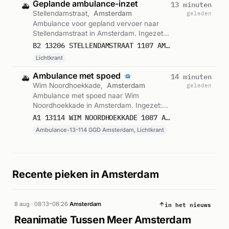
Geplande ambulance-inzet
13 minuten
🚑
Stellendamstraat,
Amsterdam
geleden
Ambulance voor gepland vervoer naar
Stellendamstraat in Amsterdam. Ingezet:
Lichtkrant. Gemeld om 10:56.
B2 13206 STELLENDAMSTRAAT 1107 AMSTERDAM 76635
Lichtkrant
Ambulance met spoed
14 minuten
🚑
Wim Noordhoekkade,
Amsterdam
geleden
Ambulance met spoed naar Wim
Noordhoekkade in Amsterdam. Ingezet:
Ambulance-13-114 GGD Amsterdam,
A1 13114 WIM NOORDHOEKKADE 1087 AMSTERDAM 76634
Lichtkrant. Gemeld om 10:54.
Ambulance-13-114 GGD Amsterdam, Lichtkrant
Recente pieken in Amsterdam
in het nieuws
8 aug · 08:13–08:26
·
Amsterdam
Reanimatie Tussen Meer Amsterdam