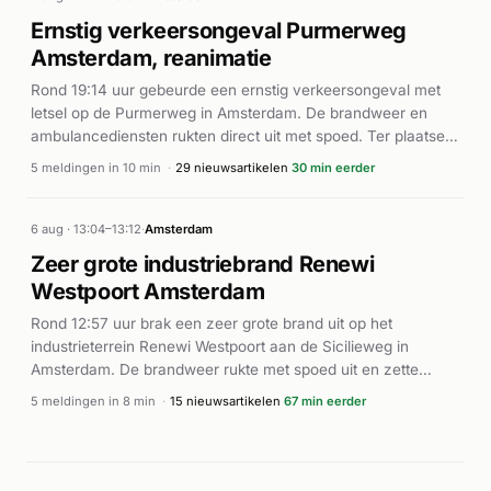
Ernstig verkeersongeval Purmerweg
Amsterdam, reanimatie
Rond 19:14 uur gebeurde een ernstig verkeersongeval met
letsel op de Purmerweg in Amsterdam. De brandweer en
ambulancediensten rukten direct uit met spoed. Ter plaatse
werd een persoon gereanimeerd (BAD-02), en meerdere
5 meldingen in 10 min
·
29 nieuwsartikelen
30 min eerder
ambulances met AED-apparatuur werden ingezet. Volgens
Alarmeringen werd een traumahelikopter gealarmeerd
vanwege de ernst van het incident. Een voetganger raakte
6 aug · 13:04–13:12
·
Amsterdam
zwaargewond en werd met spoed naar het ziekenhuis
Zeer grote industriebrand Renewi
vervoerd, aldus NH Nieuws en rodi.nl. De precieze
Westpoort Amsterdam
omstandigheden van het ongeluk zijn niet nader bekend.
Rond 12:57 uur brak een zeer grote brand uit op het
industrieterrein Renewi Westpoort aan de Sicilieweg in
Amsterdam. De brandweer rukte met spoed uit en zette
meerdere eenheden in, waaronder een team digitale
5 meldingen in 8 min
·
15 nieuwsartikelen
67 min eerder
verkenning. De brand bevatte zich in de buitenopslag van
het bedrijf. Verschillende brandweervoertuigen werden
ingezet voor blussing en verkenning van het pand. Het
incident was als P1-melding geclassificeerd, wat op een