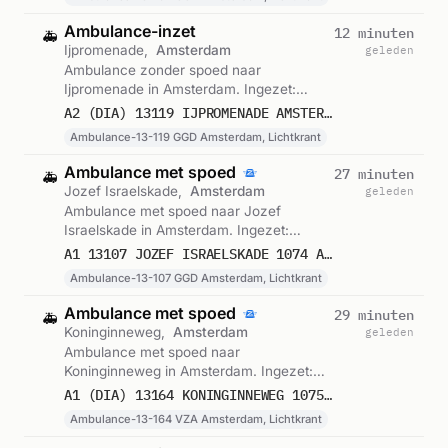
Ambulance-inzet
12 minuten
🚑
Ijpromenade,
Amsterdam
geleden
Ambulance zonder spoed naar
Ijpromenade in Amsterdam. Ingezet:
Ambulance-13-119 GGD Amsterdam,
A2 (DIA) 13119 IJPROMENADE AMSTERDAM 76437
Lichtkrant. Gemeld om 18:34.
Ambulance-13-119 GGD Amsterdam, Lichtkrant
Ambulance met spoed
27 minuten
🚑
Jozef Israelskade,
Amsterdam
geleden
Ambulance met spoed naar Jozef
Israelskade in Amsterdam. Ingezet:
Ambulance-13-107 GGD Amsterdam,
A1 13107 JOZEF ISRAELSKADE 1074 AMSTERDAM 76435
Lichtkrant. Gemeld om 18:19.
Ambulance-13-107 GGD Amsterdam, Lichtkrant
Ambulance met spoed
29 minuten
🚑
Koninginneweg,
Amsterdam
geleden
Ambulance met spoed naar
Koninginneweg in Amsterdam. Ingezet:
Ambulance-13-164 VZA Amsterdam,
A1 (DIA) 13164 KONINGINNEWEG 1075 AMSTERDAM 76434
Lichtkrant. Gemeld om 18:17.
Ambulance-13-164 VZA Amsterdam, Lichtkrant