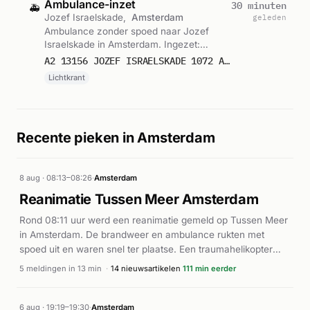
Ambulance-inzet
30 minuten
🚑
Jozef Israelskade,
Amsterdam
geleden
Ambulance zonder spoed naar Jozef
Israelskade in Amsterdam. Ingezet:
Lichtkrant. Gemeld om 18:17.
A2 13156 JOZEF ISRAELSKADE 1072 AMSTERDAM 76433
Lichtkrant
Recente pieken in Amsterdam
8 aug · 08:13–08:26
·
Amsterdam
Reanimatie Tussen Meer Amsterdam
Rond 08:11 uur werd een reanimatie gemeld op Tussen Meer
in Amsterdam. De brandweer en ambulance rukten met
spoed uit en waren snel ter plaatse. Een traumahelikopter
werd gealarmeerd voor assistentie. Volgens Alarmeringen
5 meldingen in 13 min
·
14 nieuwsartikelen
111 min eerder
werd de traumahelikopter ingezet vanwege de ernst van het
geval. De reanimatie vond plaats in het openbare gebied aan
Tussen Meer in Amsterdam Nieuw-West.
6 aug · 19:19–19:30
·
Amsterdam