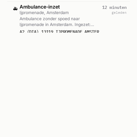
Ambulance-inzet
12 minuten
🚑
Ijpromenade, Amsterdam
geleden
Ambulance zonder spoed naar
Ijpromenade in Amsterdam. Ingezet:
Ambulance-13-119 GGD Amsterdam,
A2 (DIA) 13119 IJPROMENADE AMSTERDAM 76437
Lichtkrant. Gemeld om 18:34.
Ambulance-13-119 GGD Amsterdam, Lichtkrant
Ambulance met spoed
27 minuten
🚑
Jozef Israelskade, Amsterdam
geleden
Ambulance met spoed naar Jozef
Israelskade in Amsterdam. Ingezet:
Ambulance-13-107 GGD Amsterdam,
A1 13107 JOZEF ISRAELSKADE 1074 AMSTERDAM 76435
Lichtkrant. Gemeld om 18:19.
Ambulance-13-107 GGD Amsterdam, Lichtkrant
Ambulance met spoed
29 minuten
🚑
Koninginneweg, Amsterdam
geleden
Ambulance met spoed naar
Koninginneweg in Amsterdam. Ingezet:
Ambulance-13-164 VZA Amsterdam,
A1 (DIA) 13164 KONINGINNEWEG 1075 AMSTERDAM 76434
Lichtkrant. Gemeld om 18:17.
Ambulance-13-164 VZA Amsterdam, Lichtkrant
Ambulance-inzet
30 minuten