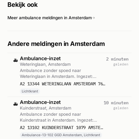
Bekijk ook
groot en ernstig karakter duidt. Volgens de brandweer ging
het om een zeer grote brand op deze locatie.
Meer ambulance meldingen in Amsterdam
→
Andere meldingen in Amsterdam
Ambulance-inzet
2 minuten
🚑
Weteringlaan, Amsterdam
geleden
Ambulance zonder spoed naar
Weteringlaan in Amsterdam. Ingezet:
Lichtkrant. Gemeld om 18:45.
A2 13344 WETERINGLAAN AMSTERDAM 76439
Lichtkrant
Ambulance-inzet
10 minuten
🚑
Kuinderstraat, Amsterdam
geleden
Ambulance zonder spoed naar
Kuinderstraat in Amsterdam. Ingezet:
Ambulance-13-102 GGD Amsterdam,
A2 13102 KUINDERSTRAAT 1079 AMSTERDAM 76438
Lichtkrant. Gemeld om 18:36.
Ambulance-13-102 GGD Amsterdam, Lichtkrant