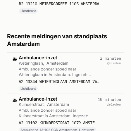
Lichtkrant. Gemeld om 12:38.
B2 13210 MEIBERGDREEF 1105 AMSTERDAM 52823
Lichtkrant
Recente meldingen van standplaats
Amsterdam
Ambulance-inzet
2 minuten
🚑
Weteringlaan,
Amsterdam
geleden
Ambulance zonder spoed naar
Weteringlaan in Amsterdam. Ingezet:
Lichtkrant. Gemeld om 18:45.
A2 13344 WETERINGLAAN AMSTERDAM 76439
Lichtkrant
Ambulance-inzet
10 minuten
🚑
Kuinderstraat,
Amsterdam
geleden
Ambulance zonder spoed naar
Kuinderstraat in Amsterdam. Ingezet:
Ambulance-13-102 GGD Amsterdam,
A2 13102 KUINDERSTRAAT 1079 AMSTERDAM 76438
Lichtkrant. Gemeld om 18:36.
Ambulance-13-102 GGD Amsterdam, Lichtkrant