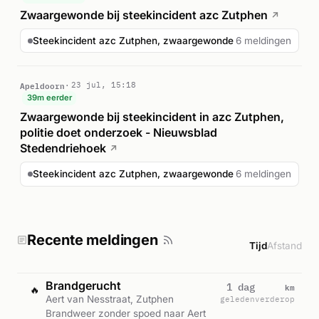
Zwaargewonde bij steekincident azc Zutphen
↗
Steekincident azc Zutphen, zwaargewonde
6 meldingen
Apeldoorn
23 jul, 15:18
39m eerder
Zwaargewonde bij steekincident in azc Zutphen,
politie doet onderzoek - Nieuwsblad
Stedendriehoek
↗
Steekincident azc Zutphen, zwaargewonde
6 meldingen
Recente meldingen
Tijd
Afstand
Brandgerucht
km
1 dag
🔥
Aert van Nesstraat, Zutphen
geleden
verderop
Brandweer zonder spoed naar Aert