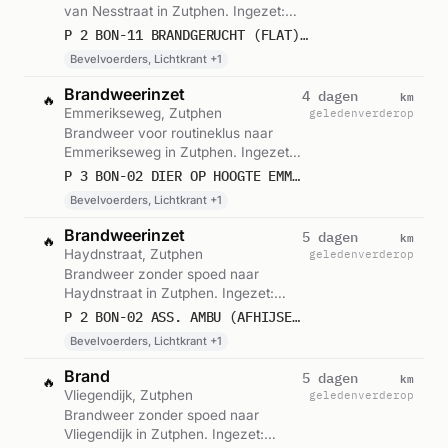
van Nesstraat in Zutphen. Ingezet:
Bevelvoerders, Lichtkrant, Blusgroep-
P 2 BON-11 BRANDGERUCHT (FLAT) AERT VAN NESSTRAAT ZUTPHEN 064031
3. Gemeld om 09:05.
Bevelvoerders, Lichtkrant +1
Brandweerinzet
km
4 dagen
🔥
Emmerikseweg, Zutphen
geleden
verderop
Brandweer voor routineklus naar
Emmerikseweg in Zutphen. Ingezet:
Bevelvoerders, Lichtkrant,
P 3 BON-02 DIER OP HOOGTE EMMERIKSEWEG ZUTPHEN 064031
Blusgroep-4. Gemeld om 17:17.
Bevelvoerders, Lichtkrant +1
Brandweerinzet
km
5 dagen
🔥
Haydnstraat, Zutphen
geleden
verderop
Brandweer zonder spoed naar
Haydnstraat in Zutphen. Ingezet:
Bevelvoerders, Lichtkrant,
P 2 BON-02 ASS. AMBU (AFHIJSEN) HAYDNSTRAAT ZUTPHEN 064051 064031
Blusgroep-4. Gemeld om 14:54.
Bevelvoerders, Lichtkrant +1
Brand
km
5 dagen
🔥
Vliegendijk, Zutphen
geleden
verderop
Brandweer zonder spoed naar
Vliegendijk in Zutphen. Ingezet: