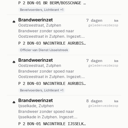
Bevelvoerders, Lichtkrant,
P 2 BON-01 BR BERM/BOSSCHAGE VLIEGENDIJK ZUTPHEN 064031
Blusgroep-4. Gemeld om 07:52.
Bevelvoerders, Lichtkrant +1
Brandweerinzet
km
7 dagen
🔥
Oostzeestraat, Zutphen
geleden
verderop
Brandweer zonder spoed naar
Oostzeestraat in Zutphen. Ingezet:
Officier van Dienst IJsselstreek.
P 2 BON-03 NACONTROLE AURUBIS NETHERLANDS BV OOSTZEESTRAAT ZUTPHEN 069391
Gemeld om 11:08.
Officier van Dienst IJsselstreek
Brandweerinzet
km
7 dagen
🔥
Oostzeestraat, Zutphen
geleden
verderop
Brandweer zonder spoed naar
Oostzeestraat in Zutphen. Ingezet:
Bevelvoerders, Lichtkrant,
P 2 BON-03 NACONTROLE AURUBIS NETHERLANDS BV OOSTZEESTRAAT ZUTPHEN 064031
Blusgroep-3. Gemeld om 11:07.
Bevelvoerders, Lichtkrant +1
Brandweerinzet
km
8 dagen
🔥
Ijsselkade, Zutphen
geleden
verderop
Brandweer zonder spoed naar
Ijsselkade in Zutphen. Ingezet:
Bevelvoerders, Lichtkrant,
P 2 BON-01 NACONTROLE IJSSELKADE ZUTPHEN 064031
Blusgroep-3. Gemeld om 14:59.