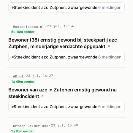
Steekincident azc Zutphen, zwaargewonde
6 meldingen
Moordplekken.nl
23 jul, 19:54
5u 16m eerder
Bewoner (38) ernstig gewond bij steekpartij azc
Zutphen, minderjarige verdachte opgepakt
↗
Steekincident azc Zutphen, zwaargewonde
6 meldingen
AD.nl
23 jul, 16:27
1u 49m eerder
Bewoner van azc in Zutphen ernstig gewond na
steekincident
↗
Steekincident azc Zutphen, zwaargewonde
6 meldingen
Omroep Gelderland
23 jul, 15:49
1u 10m eerder