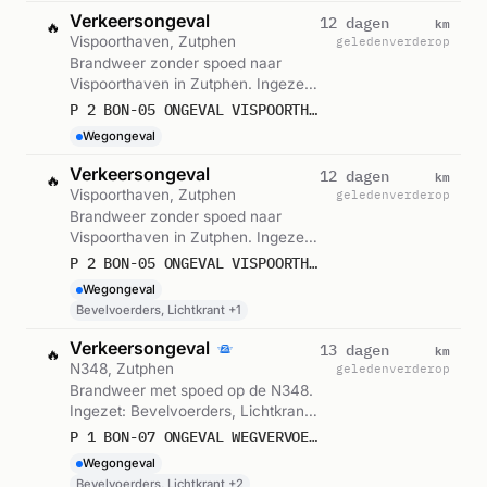
Verkeersongeval
km
12 dagen
🔥
Vispoorthaven, Zutphen
geleden
verderop
Brandweer zonder spoed naar
Vispoorthaven in Zutphen. Ingezet:
BON-05. Gemeld om 11:25.
P 2 BON-05 ONGEVAL VISPOORTHAVEN JACHTHAVEN VISPOORTHAVEN ZUTPHEN
Wegongeval
Verkeersongeval
km
12 dagen
🔥
Vispoorthaven, Zutphen
geleden
verderop
Brandweer zonder spoed naar
Vispoorthaven in Zutphen. Ingezet:
Bevelvoerders, Lichtkrant,
P 2 BON-05 ONGEVAL VISPOORTHAVEN JACHTHAVEN VISPOORTHAVEN ZUTPHEN 064031
Blusgroep-4. Gemeld om 11:07.
Wegongeval
Bevelvoerders, Lichtkrant +1
Verkeersongeval
km
13 dagen
🔥
N348, Zutphen
geleden
verderop
Brandweer met spoed op de N348.
Ingezet: Bevelvoerders, Lichtkrant,
Blusgroep-3 en 1 andere eenheden.
P 1 BON-07 ONGEVAL WEGVERVOER N348 - POLBEEKSEWEG ZUTPHEN 069391 064031
Gemeld om 14:25.
Wegongeval
Bevelvoerders, Lichtkrant +2