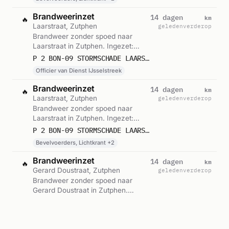
Brandweerinzet
km
14 dagen
🔥
Laarstraat, Zutphen
geleden
verderop
Brandweer zonder spoed naar
Laarstraat in Zutphen. Ingezet:
Officier van Dienst IJsselstreek.
P 2 BON-09 STORMSCHADE LAARSTRAAT ZUTPHEN 069391
Gemeld om 20:31.
Officier van Dienst IJsselstreek
Brandweerinzet
km
14 dagen
🔥
Laarstraat, Zutphen
geleden
verderop
Brandweer zonder spoed naar
Laarstraat in Zutphen. Ingezet:
Bevelvoerders, Lichtkrant,
P 2 BON-09 STORMSCHADE LAARSTRAAT ZUTPHEN 064051 064031
Blusgroep-4 en 1 andere eenheden.
Bevelvoerders, Lichtkrant +2
Gemeld om 20:09.
Brandweerinzet
km
14 dagen
🔥
Gerard Doustraat, Zutphen
geleden
verderop
Brandweer zonder spoed naar
Gerard Doustraat in Zutphen.
Ingezet: Bevelvoerders, Lichtkrant,
P 2 BON-01 ASS. AMBU (TILASSISTENTIE) GERARD DOUSTRAAT ZUTPHEN 064031
Blusgroep-3. Gemeld om 10:14.
Bevelvoerders, Lichtkrant +1