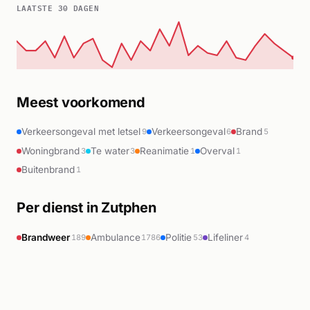
LAATSTE 30 DAGEN
Meest voorkomend
Verkeersongeval met letsel
Verkeersongeval
Brand
9
6
5
Woningbrand
Te water
Reanimatie
Overval
3
3
1
1
Buitenbrand
1
Per dienst in Zutphen
Brandweer
Ambulance
Politie
Lifeliner
189
1786
53
4