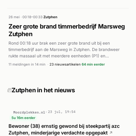
26 mei · 00:18–00:33
·
Zutphen
Zeer grote brand timmerbedrijf Marsweg
Zutphen
Rond 00:18 uur brak een zeer grote brand uit bij een
timmerbedrijf aan de Marsweg in Zutphen. De brandweer
rukte massaal uit met meerdere eenheden (P1) en
ambulance ter plaatse. De brand escaleerde snel van
11 meldingen in 14 min
·
23 nieuwsartikelen
64 min eerder
middelbrand naar zeer grote brand met behulp van extra
bluseenheden. Volgens meerdere lokale nieuwsbronnen ging
een loods compleet in vlammen op en werd het bedrijfspand
verwoest. Bij de brand kwam asbest vrij, wat een extra
Zutphen in het nieuws
gezondheidsrisico vormde. Hulpdiensten waren enige tijd ter
plaatse om de brand onder controle te brengen. Er zijn geen
gewonden gemeld.
Moordplekken.nl
23 jul, 19:54
5u 16m eerder
Bewoner (38) ernstig gewond bij steekpartij azc
Zutphen, minderjarige verdachte opgepakt
↗