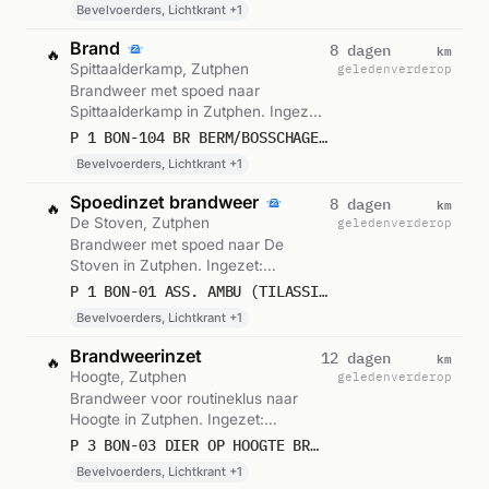
Bevelvoerders, Lichtkrant +1
Brand
km
8 dagen
🔥
Spittaalderkamp, Zutphen
geleden
verderop
Brandweer met spoed naar
Spittaalderkamp in Zutphen. Ingezet:
Bevelvoerders, Lichtkrant,
P 1 BON-104 BR BERM/BOSSCHAGE SPITTAALDERKAMP ZUTPHEN 064031
Blusgroep-3. Gemeld om 12:51.
Bevelvoerders, Lichtkrant +1
Spoedinzet brandweer
km
8 dagen
🔥
De Stoven, Zutphen
geleden
verderop
Brandweer met spoed naar De
Stoven in Zutphen. Ingezet:
Bevelvoerders, Lichtkrant,
P 1 BON-01 ASS. AMBU (TILASSISTENTIE) FLETCHER RESORT HOTEL DE STOVEN ZUTPHEN 064032
Blusgroep-2. Gemeld om 10:26.
Bevelvoerders, Lichtkrant +1
Brandweerinzet
km
12 dagen
🔥
Hoogte, Zutphen
geleden
verderop
Brandweer voor routineklus naar
Hoogte in Zutphen. Ingezet:
Bevelvoerders, Lichtkrant,
P 3 BON-03 DIER OP HOOGTE BRONSBERGEN ZUTPHEN 064031
Blusgroep-4. Gemeld om 21:30.
Bevelvoerders, Lichtkrant +1