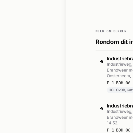
MEER ONTDEKKEN
Rondom dit i
Industrieb
🔥
Industrieweg
Brandweer me
Oosterheem, 
HGL OvDB, Kaz
Industrieb
🔥
Industrieweg
Brandweer me
14:52.