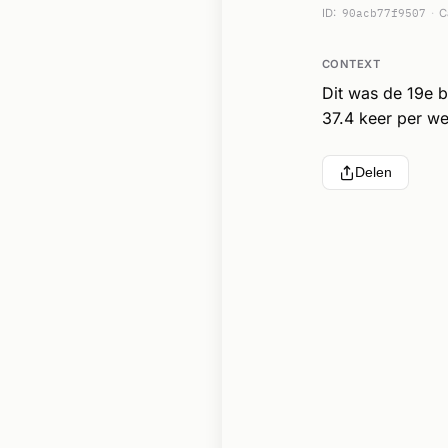
ID:
90acb77f9507
C
CONTEXT
Dit was de 19e 
37.4 keer per we
Delen