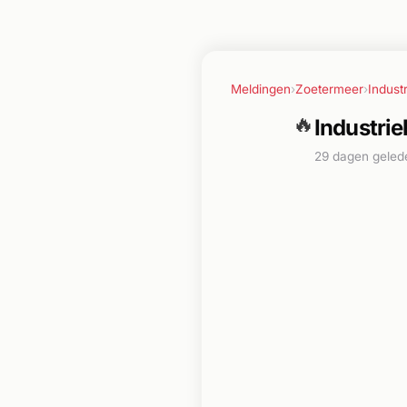
Meldingen
›
Zoetermeer
›
Indust
🔥
Industrie
29 dagen geled