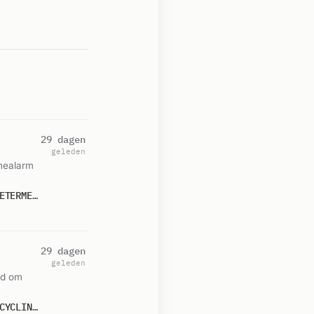
29 dagen
geleden
nealarm
P 1 BDH-06 BR INDUSTRIE VAN WINKELEN PAPIERRECYCLING INDUSTRIEWEG ZOETERMEER 155250 155330 155230 159591
29 dagen
geleden
ld om
P 1 BDH-06 BR INDUSTRIE (FABRICAGE/OPSLAGGEB.) VAN WINKELEN PAPIERRECYCLING INDUSTRIEWEG ZOETERMEER