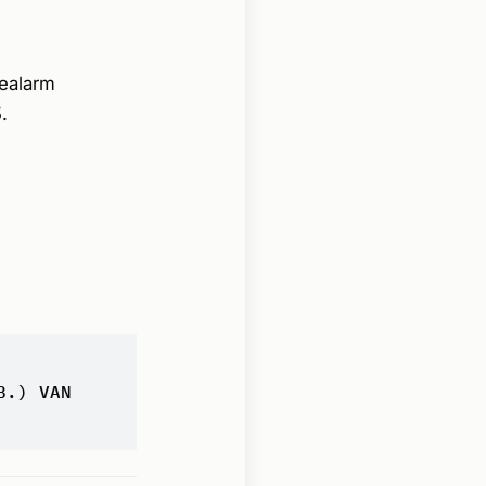
nealarm
.
B.) VAN