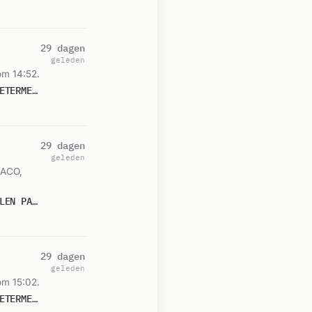
29 dagen
geleden
om 14:52.
P 1 BDH-06 BR INDUSTRIE VAN WINKELEN PAPIERRECYCLING INDUSTRIEWEG ZOETERMEER 155250 155330 155230 159591
29 dagen
geleden
CACO,
P 1 BDH-06 (MIDDEL BR) BR INDUSTRIE (FABRICAGE/OPSLAGGEB.) VAN WINKELEN PAPIERRECYCLING INDUSTRIEWEG ZOETERMEER
29 dagen
geleden
om 15:02.
P 1 BDH-06 BR INDUSTRIE VAN WINKELEN PAPIERRECYCLING INDUSTRIEWEG ZOETERMEER 155250 155330 155230 159591