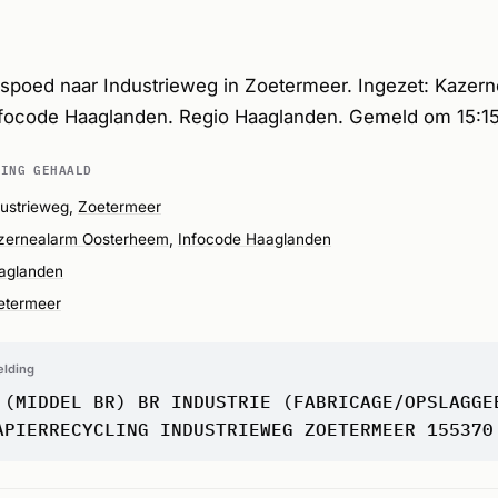
spoed naar Industrieweg in Zoetermeer. Ingezet: Kazer
focode Haaglanden. Regio Haaglanden. Gemeld om 15:15
DING GEHAALD
dustrieweg,
Zoetermeer
zernealarm Oosterheem
,
Infocode Haaglanden
aglanden
etermeer
elding
 (MIDDEL BR) BR INDUSTRIE (FABRICAGE/OPSLAGGE
APIERRECYCLING INDUSTRIEWEG ZOETERMEER 155370