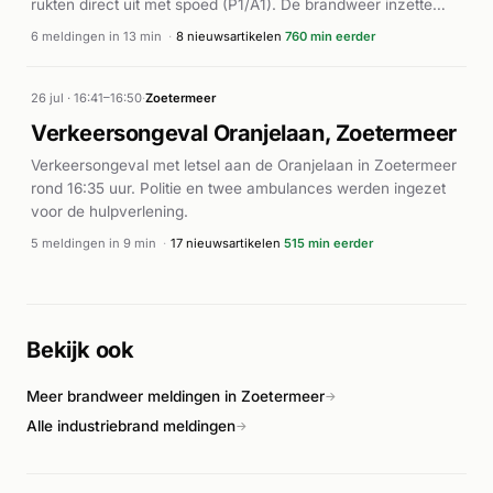
rukten direct uit met spoed (P1/A1). De brandweer inzette
eenheden voor redding vanuit het water.
6 meldingen in 13 min
·
8 nieuwsartikelen
760 min eerder
Ambulancepersoneel stond gereed voor medische hulp ter
plaatse. De melding werd in korte tijd meerdere keren
herhaald, wat wijst op een actieve reddingsoperatie. Verdere
26 jul · 16:41–16:50
·
Zoetermeer
details over de afloop van het incident zijn niet bekend.
Verkeersongeval Oranjelaan, Zoetermeer
Verkeersongeval met letsel aan de Oranjelaan in Zoetermeer
rond 16:35 uur. Politie en twee ambulances werden ingezet
voor de hulpverlening.
5 meldingen in 9 min
·
17 nieuwsartikelen
515 min eerder
Bekijk ook
Meer brandweer meldingen in Zoetermeer
→
Alle industriebrand meldingen
→