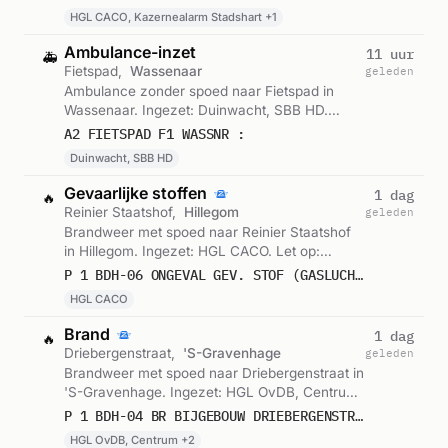
Haaglanden. Gemeld om 21:15.
HGL CACO, Kazernealarm Stadshart +1
Ambulance-inzet
11 uur
🚑
Fietspad,
Wassenaar
geleden
Ambulance zonder spoed naar Fietspad in
Wassenaar. Ingezet: Duinwacht, SBB HD.
Gemeld om 11:53.
A2 FIETSPAD F1 WASSNR :
Duinwacht, SBB HD
Gevaarlijke stoffen
1 dag
🔥
Reinier Staatshof,
Hillegom
geleden
Brandweer met spoed naar Reinier Staatshof
in Hillegom. Ingezet: HGL CACO. Let op:
incident met gevaarlijke stoffen. Gemeld om
P 1 BDH-06 ONGEVAL GEV. STOF (GASLUCHT, GASLEKKAGE) (BINNEN) REINIER STAATSHOF HILLEGOM
22:45.
HGL CACO
Brand
1 dag
🔥
Driebergenstraat,
'S-Gravenhage
geleden
Brandweer met spoed naar Driebergenstraat in
'S-Gravenhage. Ingezet: HGL OvDB, Centrum,
Loosduinen en 1 andere eenheden. Gemeld
P 1 BDH-04 BR BIJGEBOUW DRIEBERGENSTRAAT 'S-GRAVENHAGE 157750 157730 157830 159591
om 22:16.
HGL OvDB, Centrum +2