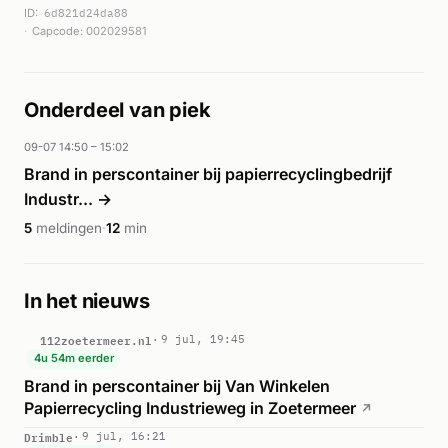
ID:
6d821d24da88
Capcode: 002029581
Onderdeel van piek
09-07 14:50 – 15:02
Brand in perscontainer bij papierrecyclingbedrijf
Industr... →
5
meldingen
·
12
min
In het nieuws
112zoetermeer.nl
9 jul, 19:45
4u 54m eerder
Brand in perscontainer bij Van Winkelen
Papierrecycling Industrieweg in Zoetermeer
↗
Drimble
9 jul, 16:21