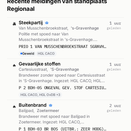
Recente meldingen van standplaats
Regionaal
Steekpartij
1 uur
🚔
Van Musschenbroekstraat,
's-Gravenhage
geleden
Politie met spoed naar Van
Musschenbroekstraat in 's-Gravenhage.
Ingezet: HGL CACO. Gemeld om 22:19.
PRIO 1 VAN MUSSCHENBROEKSTRAAT SGRAVH STEEKPARTIJ
Geweld
HGL CACO
Gevaarlijke stoffen
1 uur
🔥
Cartesiusstraat,
'S-Gravenhage
geleden
Brandweer zonder spoed naar Cartesiusstraat
in 'S-Gravenhage. Ingezet: HGL CACO, HGL
OvDB, HGL AGS en 2 andere eenheden. Let
P 2 BDH-05 ONGEVAL GEV. STOF CARTESIUSSTRAAT 'S-GRAVENHAGE 157830 159591 159020
op: incident met gevaarlijke stoffen. Gemeld
HGL CACO, HGL OvDB +3
om 21:35.
Buitenbrand
2 uur
🔥
Balijpad,
Zoetermeer
geleden
Brandweer met spoed naar Balijpad in
Zoetermeer. Ingezet: HGL CACO,
Kazernealarm Stadshart, Infocode
P 1 BDH-03 BR BOS (UITBR.: ZEER HOOG) BALIJPAD ZOETERMEER 155230