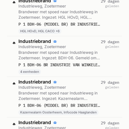
Industriebrand
29 dagen
🔥
Industrieweg, Zoetermeer
geleden
Brandweer met spoed naar Industrieweg in
Zoetermeer. Ingezet: HGL HOvD, HGL
CACO, HGL OvDB 2 en 5 andere eenheden.
P 1 BDH-06 (MIDDEL BR) BR INDUSTRIE (FABRICAGE/OPSLAGGEB.) VAN WINKELEN PAPIERRECYCLING INDUSTRIEWEG ZOETERMEER
Gemeld om 15:02.
HGL HOvD, HGL CACO +6
Industriebrand
29 dagen
🔥
Industrieweg, Zoetermeer
geleden
Brandweer met spoed naar Industrieweg in
Zoetermeer. Ingezet: BDH-06. Gemeld om
15:02.
P 1 BDH-06 BR INDUSTRIE VAN WINKELEN PAPIERRECYCLING INDUSTRIEWEG ZOETERMEER 155250 155330 155230 159591
4 eenheden
Industriebrand
29 dagen
🔥
Industrieweg, Zoetermeer
geleden
Brandweer met spoed naar Industrieweg in
Zoetermeer. Ingezet: Kazernealarm
Oosterheem, Infocode Haaglanden. Gemeld
P 1 BDH-06 (MIDDEL BR) BR INDUSTRIE (FABRICAGE/OPSLAGGEB.) VAN WINKELEN PAPIERRECYCLING INDUSTRIEWEG ZOETERMEER 155370
om 15:15.
Kazernealarm Oosterheem, Infocode Haaglanden
Industriebrand
29 dagen
🔥
Industrieweg, Zoetermeer
geleden