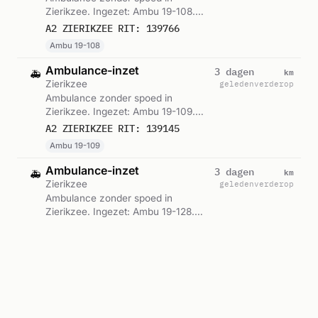
Zierikzee. Ingezet: Ambu 19-108.
Gemeld om 00:34.
A2 ZIERIKZEE RIT: 139766
Ambu 19-108
Ambulance-inzet
km
3 dagen
🚑
Zierikzee
geleden
verderop
Ambulance zonder spoed in
Zierikzee. Ingezet: Ambu 19-109.
Gemeld om 23:22.
A2 ZIERIKZEE RIT: 139145
Ambu 19-109
Ambulance-inzet
km
3 dagen
🚑
Zierikzee
geleden
verderop
Ambulance zonder spoed in
Zierikzee. Ingezet: Ambu 19-128.
Gemeld om 23:20.
A2 ZIERIKZEE RIT: 139142
Ambu 19-128
Ambulance-inzet
km
3 dagen
🚑
Zierikzee
geleden
verderop
Ambulance zonder spoed in
Zierikzee. Ingezet: Ambu 19-128.