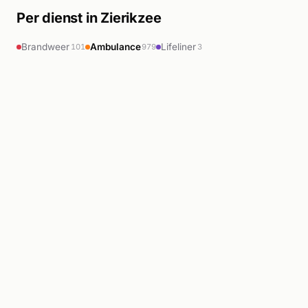
Per dienst in Zierikzee
Brandweer
Ambulance
Lifeliner
101
979
3