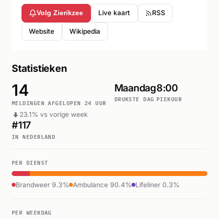
Live kaart
RSS
Volg Zierikzee
Website
Wikipedia
Statistieken
14
Maandag
8:00
DRUKSTE DAG
PIEKUUR
MELDINGEN AFGELOPEN 24 UUR
23.1% vs vorige week
#117
IN NEDERLAND
PER DIENST
Brandweer 9.3%
Ambulance 90.4%
Lifeliner 0.3%
PER WEEKDAG