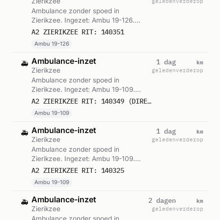
Zierikzee
geleden
verderop
Ambulance zonder spoed in
Zierikzee. Ingezet: Ambu 19-126.
Gemeld om 23:27.
A2 ZIERIKZEE RIT: 140351
Ambu 19-126
Ambulance-inzet
km
1 dag
🚑
Zierikzee
geleden
verderop
Ambulance zonder spoed in
Zierikzee. Ingezet: Ambu 19-109.
Gemeld om 23:24.
A2 ZIERIKZEE RIT: 140349 (DIRECTE INZET: JA)
Ambu 19-109
Ambulance-inzet
km
1 dag
🚑
Zierikzee
geleden
verderop
Ambulance zonder spoed in
Zierikzee. Ingezet: Ambu 19-109.
Gemeld om 22:16.
A2 ZIERIKZEE RIT: 140325
Ambu 19-109
Ambulance-inzet
km
2 dagen
🚑
Zierikzee
geleden
verderop
Ambulance zonder spoed in