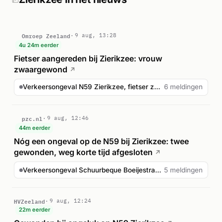
Omroep Zeeland
9 aug, 13:28
4u 24m eerder
Fietser aangereden bij Zierikzee: vrouw
zwaargewond
↗
Verkeersongeval N59 Zierikzee, fietser zwaargewond
6 meldingen
pzc.nl
9 aug, 12:46
44m eerder
Nóg een ongeval op de N59 bij Zierikzee: twee
gewonden, weg korte tijd afgesloten
↗
Verkeersongeval Schuurbeque Boeijestraat Zierikzee
5 meldingen
HVZeeland
9 aug, 12:24
22m eerder