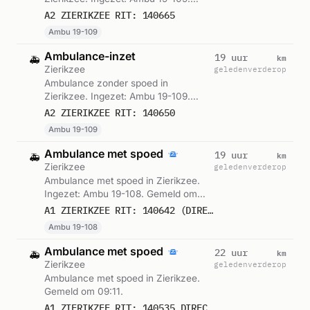
Gemeld om 12:31.
A2 ZIERIKZEE RIT: 140665
Ambu 19-109
Ambulance-inzet
km
19 uur
🚑
Zierikzee
geleden
verderop
Ambulance zonder spoed in
Zierikzee. Ingezet: Ambu 19-109.
Gemeld om 12:06.
A2 ZIERIKZEE RIT: 140650
Ambu 19-109
Ambulance met spoed
km
19 uur
🚑
Zierikzee
geleden
verderop
Ambulance met spoed in Zierikzee.
Ingezet: Ambu 19-108. Gemeld om
12:02.
A1 ZIERIKZEE RIT: 140642 (DIRECTE INZET: JA)
Ambu 19-108
Ambulance met spoed
km
22 uur
🚑
Zierikzee
geleden
verderop
Ambulance met spoed in Zierikzee.
Gemeld om 09:11.
A1 ZIERIKZEE RIT: 140535 DIRECTE INZET: JA