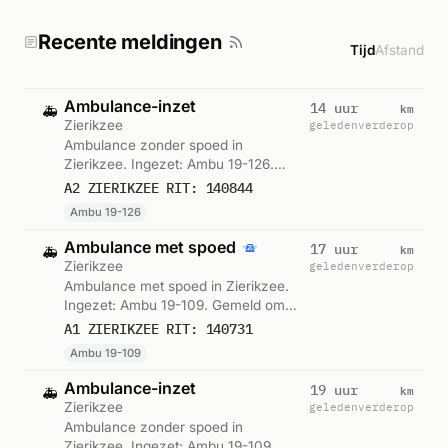
Recente meldingen
Tijd
Afstand
Ambulance-inzet
km
14 uur
🚑
Zierikzee
geleden
verderop
Ambulance zonder spoed in
Zierikzee. Ingezet: Ambu 19-126.
Gemeld om 17:39.
A2 ZIERIKZEE RIT: 140844
Ambu 19-126
Ambulance met spoed
km
17 uur
🚑
Zierikzee
geleden
verderop
Ambulance met spoed in Zierikzee.
Ingezet: Ambu 19-109. Gemeld om
14:27.
A1 ZIERIKZEE RIT: 140731
Ambu 19-109
Ambulance-inzet
km
19 uur
🚑
Zierikzee
geleden
verderop
Ambulance zonder spoed in
Zierikzee. Ingezet: Ambu 19-109.