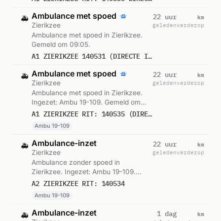
Ambulance met spoed
km
22 uur
🚑
Zierikzee
geleden
verderop
Ambulance met spoed in Zierikzee.
Gemeld om 09:05.
A1 ZIERIKZEE 140531 (DIRECTE INZET: JA)
Ambulance met spoed
km
22 uur
🚑
Zierikzee
geleden
verderop
Ambulance met spoed in Zierikzee.
Ingezet: Ambu 19-109. Gemeld om
09:05.
A1 ZIERIKZEE RIT: 140535 (DIRECTE INZET: JA)
Ambu 19-109
Ambulance-inzet
km
22 uur
🚑
Zierikzee
geleden
verderop
Ambulance zonder spoed in
Zierikzee. Ingezet: Ambu 19-109.
Gemeld om 09:04.
A2 ZIERIKZEE RIT: 140534
Ambu 19-109
Ambulance-inzet
km
1 dag
🚑