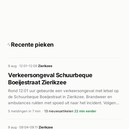
Recente pieken
9 aug · 12:01–12:09
·
Zierikzee
Verkeersongeval Schuurbeque
Boeijestraat Zierikzee
Rond 12:01 uur gebeurde een verkeersongeval met letsel op
de Schuurbeque Boeijestraat in Zierikzee. Brandweer en
ambulances rukten met spoed uit naar het incident. Volgens
pzc.nl waren er twee gewonden bij het ongeval, waarbij het
5 meldingen in 7 min
·
13 nieuwsartikelen
22 min eerder
een lichte vrachtauto betrof. De weg werd korte tijd
afgesloten voor het bergingswerk. Hulpverleners waren snel
ter plaatse om de gewonden medische hulp te verlenen. Het
9 aug · 09:04–09:11
·
Zierikzee