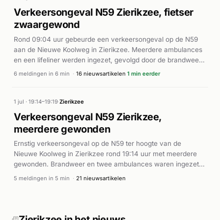
incident veroorzaakte enige verkeersoverlast in het gebied.
Verkeersongeval N59 Zierikzee, fietser
zwaargewond
Rond 09:04 uur gebeurde een verkeersongeval op de N59
aan de Nieuwe Koolweg in Zierikzee. Meerdere ambulances
en een lifeliner werden ingezet, gevolgd door de brandweer
als eerstehulpverlener. Volgens HVZeeland en Omroep
6 meldingen in 6 min
·
16 nieuwsartikelen
1 min eerder
Zeeland raakte een fietser zwaargewond bij het ongeluk. De
vrouwelijke fietser werd ernstig gewond verklaard en kreeg
spoedeisende medische hulp ter plaatse.
1 jul · 19:14–19:19
·
Zierikzee
Verkeersongeval N59 Zierikzee,
meerdere gewonden
Ernstig verkeersongeval op de N59 ter hoogte van de
Nieuwe Koolweg in Zierikzee rond 19:14 uur met meerdere
gewonden. Brandweer en twee ambulances waren ingezet
voor hulpverlening.
5 meldingen in 5 min
·
21 nieuwsartikelen
Zierikzee in het nieuws