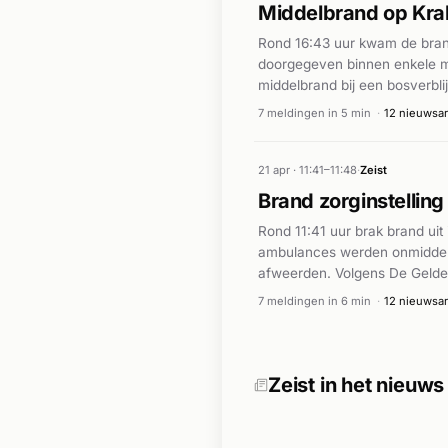
Middelbrand op Kra
Rond 16:43 uur kwam de brand
doorgegeven binnen enkele mi
middelbrand bij een bosverbli
controle. Exacte details over
7 meldingen in 5 min
·
12 nieuwsar
21 apr · 11:41–11:48
·
Zeist
Brand zorginstelling
Rond 11:41 uur brak brand ui
ambulances werden onmiddell
afweerden. Volgens De Gelder
Meerdere ambulances waren te
7 meldingen in 6 min
·
12 nieuwsar
gewonden is niet volledig dui
Zeist in het nieuws