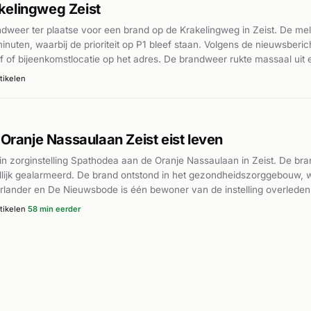
kelingweg Zeist
weer ter plaatse voor een brand op de Krakelingweg in Zeist. De me
nuten, waarbij de prioriteit op P1 bleef staan. Volgens de nieuwsber
jf of bijeenkomstlocatie op het adres. De brandweer rukte massaal uit
 gewonden of de oorzaak van de brand zijn niet bekend.
tikelen
 Oranje Nassaulaan Zeist eist leven
t in zorginstelling Spathodea aan de Oranje Nassaulaan in Zeist. De b
ijk gealarmeerd. De brand ontstond in het gezondheidszorggebouw, 
lander en De Nieuwsbode is één bewoner van de instelling overleden a
r plaatse voor medische assistentie bij het evacueren van bewoners.
tikelen
58 min eerder
delijk uit de bronnen, maar de brand had ernstige gevolgen.