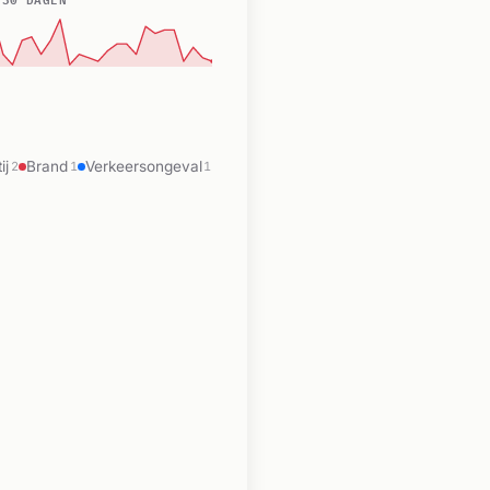
ij
Brand
Verkeersongeval
2
1
1