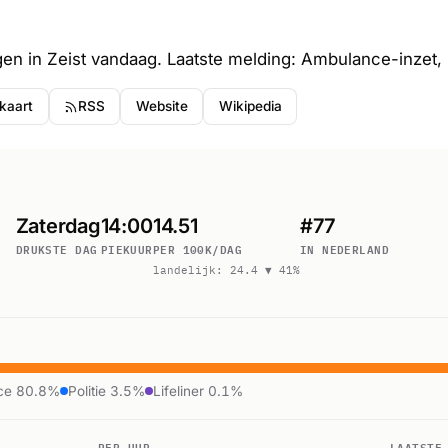
n in Zeist vandaag. Laatste melding: Ambulance-inzet,
 kaart
RSS
Website
Wikipedia
Zaterdag
14:00
14.51
#77
DRUKSTE DAG
PIEKUUR
PER 100K/DAG
IN NEDERLAND
landelijk: 24.4 ▼ 41%
ce 80.8%
Politie 3.5%
Lifeliner 0.1%
PER UUR
LAATSTE