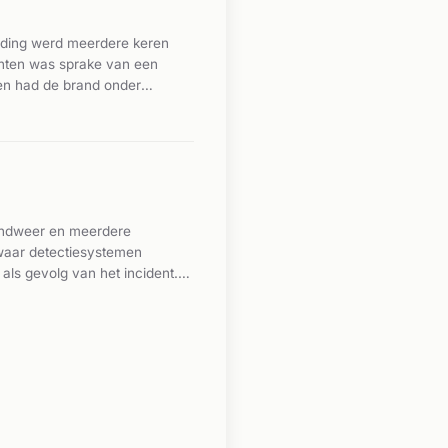
lding werd meerdere keren
ichten was sprake van een
 en had de brand onder
randweer en meerdere
waar detectiesystemen
ls gevolg van het incident.
 Het precieze aantal