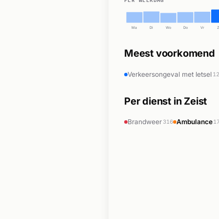
Ma
Di
Wo
Do
Vr
Meest voorkomend
Verkeersongeval met letsel
1
Per dienst in Zeist
Brandweer
Ambulance
316
1