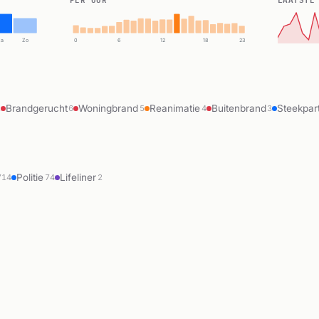
Za
Zo
0
6
12
18
23
Brandgerucht
Woningbrand
Reanimatie
Buitenbrand
Steekpart
2
6
5
4
3
Politie
Lifeliner
714
74
2