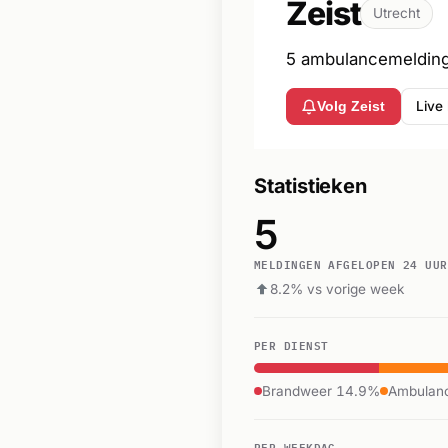
Zeist
Utrecht
5 ambulancemeldinge
Live
Volg Zeist
Statistieken
5
MELDINGEN AFGELOPEN 24 UUR
8.2% vs vorige week
PER DIENST
Brandweer 14.9%
Ambulan
PER WEEKDAG