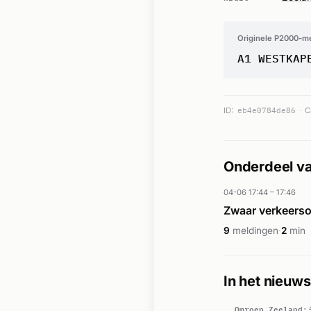
Originele P2000-m
A1 WESTKAP
ID:
eb4e0784de86
C
Onderdeel va
04-06 17:44 – 17:46
Zwaar verkeers
9
meldingen
·
2
min
In het nieuws
Omroep Zeeland