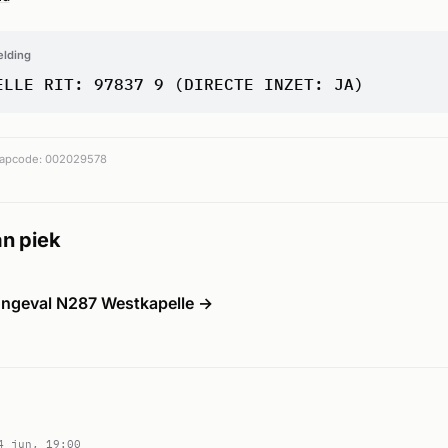
elding
ELLE RIT: 97837 9 (DIRECTE INZET: JA)
apcode: 002029578
n piek
ongeval N287 Westkapelle →
4 jun, 19:00