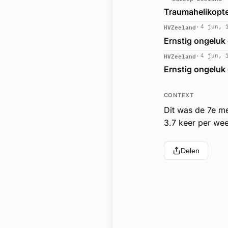
Traumahelikopte
HVZeeland
4 jun, 
Ernstig ongeluk
HVZeeland
4 jun, 
Ernstig ongeluk
CONTEXT
Dit was de 7e m
3.7 keer per wee
Delen