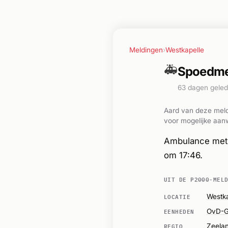
Meldingen
›
Westkapelle
🚑
Spoedmel
63 dagen gele
Aard van deze meld
voor mogelijke aanw
Ambulance met 
om 17:46.
UIT DE P2000-MEL
LOCATIE
Westka
EENHEDEN
OvD-G
REGIO
Zeela