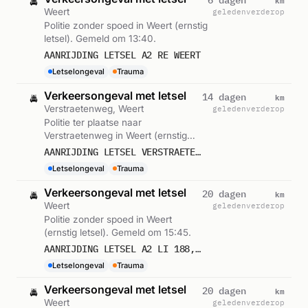
🚔
Weert
geleden
verderop
Politie zonder spoed in Weert (ernstig
letsel). Gemeld om 13:40.
AANRIJDING LETSEL A2 RE WEERT
Letselongeval
Trauma
Verkeersongeval met letsel
km
14 dagen
🚔
Verstraetenweg, Weert
geleden
verderop
Politie ter plaatse naar
Verstraetenweg in Weert (ernstig
letsel). Gemeld om 12:50.
AANRIJDING LETSEL VERSTRAETENWEG WEERT
Letselongeval
Trauma
Verkeersongeval met letsel
km
20 dagen
🚔
Weert
geleden
verderop
Politie zonder spoed in Weert
(ernstig letsel). Gemeld om 15:45.
AANRIJDING LETSEL A2 LI 188,5 WEERT
Letselongeval
Trauma
Verkeersongeval met letsel
km
20 dagen
🚔
Weert
geleden
verderop