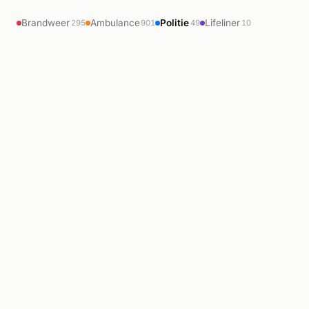
Brandweer
Ambulance
Politie
Lifeliner
295
901
49
10