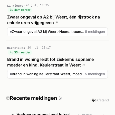
L1 Nieuws
20 jul, 19:25
3u 46m eerder
Zwaar ongeval op A2 bij Weert, één rijstrook na
enkele uren vrijgegeven
↗
Zwaar ongeval A2 bij Weert-Noord, traumahelikopter ingezet
9 meldingen
Hardnieuws
20 jul, 18:17
4u 33m eerder
Brand in woning leidt tot ziekenhuisopname
moeder en kind, Keulerstraat in Weert
↗
Brand in woning Keulerstraat Weert, moeder en kind naar z...
5 meldingen
Recente meldingen
Tijd
Afstand
Verkeersongeval met letsel
km
6 dagen