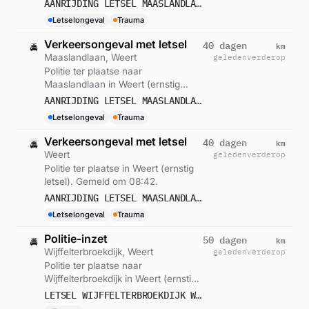
AANRIJDING LETSEL MAASLANDLAAN WEERT
Letselongeval
Trauma
Verkeersongeval met letsel
km
40 dagen
🚔
Maaslandlaan, Weert
geleden
verderop
Politie ter plaatse naar
Maaslandlaan in Weert (ernstig
letsel). Gemeld om 09:45.
AANRIJDING LETSEL MAASLANDLAAN WEERT
Letselongeval
Trauma
Verkeersongeval met letsel
km
40 dagen
🚔
Weert
geleden
verderop
Politie ter plaatse in Weert (ernstig
letsel). Gemeld om 08:42.
AANRIJDING LETSEL MAASLANDLAA. WEERT
Letselongeval
Trauma
Politie-inzet
km
50 dagen
🚔
Wijffelterbroekdijk, Weert
geleden
verderop
Politie ter plaatse naar
Wijffelterbroekdijk in Weert (ernstig
letsel). Gemeld om 08:56.
LETSEL WIJFFELTERBROEKDIJK WEERT