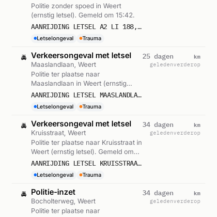
Politie zonder spoed in Weert
(ernstig letsel). Gemeld om 15:42.
AANRIJDING LETSEL A2 LI 188,5 WEERT
Letselongeval
Trauma
Verkeersongeval met letsel
km
25 dagen
🚔
Maaslandlaan, Weert
geleden
verderop
Politie ter plaatse naar
Maaslandlaan in Weert (ernstig
letsel). Gemeld om 07:26.
AANRIJDING LETSEL MAASLANDLAAN WEERT
Letselongeval
Trauma
Verkeersongeval met letsel
km
34 dagen
🚔
Kruisstraat, Weert
geleden
verderop
Politie ter plaatse naar Kruisstraat in
Weert (ernstig letsel). Gemeld om
10:25.
AANRIJDING LETSEL KRUISSTRAAT WEERT
Letselongeval
Trauma
Politie-inzet
km
34 dagen
🚔
Bocholterweg, Weert
geleden
verderop
Politie ter plaatse naar