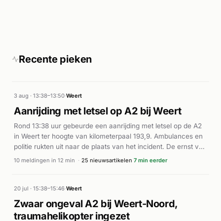
Recente pieken
3 aug · 13:38–13:50
·
Weert
Aanrijding met letsel op A2 bij Weert
Rond 13:38 uur gebeurde een aanrijding met letsel op de A2
in Weert ter hoogte van kilometerpaal 193,9. Ambulances en
politie rukten uit naar de plaats van het incident. De ernst van
de situatie bleek uit de opeenvolgende oproepen van
10 meldingen in 12 min
·
25 nieuwsartikelen
7 min eerder
meerdere ambulanceeenheden en twee lifeliner-voertuigen
met spoedeisende medische teams (DIA-meldingen), die
tussen 13:40 en 13:50 uur werden ingezet. Volgens AD.nl en
20 jul · 15:38–15:46
·
Weert
Alarmeringen had het ongeval letsel tot gevolg. De exacte
Zwaar ongeval A2 bij Weert-Noord,
omstandigheden van de aanrijding en het aantal betrokkenen
traumahelikopter ingezet
zijn niet nader bekend gemaakt in de beschikbare