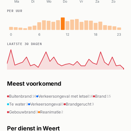
Ma
Di
Wo
Do
Vr
Za
Zo
PER UUR
0
6
12
18
23
LAATSTE 30 DAGEN
Meest voorkomend
Buitenbrand
Verkeersongeval met letsel
Brand
16
16
15
Te water
Verkeersongeval
Brandgerucht
3
3
3
Gebouwbrand
Reanimatie
3
2
Per dienst in Weert