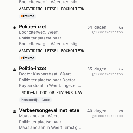
Bocholterweg in Weert (ernstig
letsel). Gemeld om 21:28.
AANRYJDING LETSEL BOCHOLTERWEG WEERT
Trauma
Politie-inzet
km
34 dagen
🚔
Bocholterweg, Weert
geleden
verderop
Politie ter plaatse naar
Bocholterweg in Weert (ernstig
letsel). Gemeld om 21:26.
AANRYJDING LETSEL BOCHOLTERWEG WEERT
Trauma
Politie-inzet
km
35 dagen
🚔
Doctor Kuyperstraat, Weert
geleden
verderop
Politie ter plaatse naar Doctor
Kuyperstraat in Weert. Ingezet:
Persoonlijke Code. Gemeld om
INCIDENT DOCTOR KUYPERSTRAAT WEERT
06:24.
Persoonlijke Code
Verkeersongeval met letsel
km
40 dagen
🚔
Maaslandlaan, Weert
geleden
verderop
Politie ter plaatse naar
Maaslandlaan in Weert (ernstig
letsel). Gemeld om 09:58.