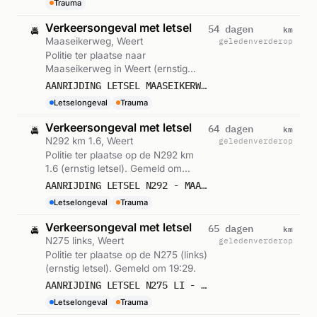
Trauma
Verkeersongeval met letsel
km
54 dagen
🚔
Maaseikerweg, Weert
geleden
verderop
Politie ter plaatse naar
Maaseikerweg in Weert (ernstig
letsel). Gemeld om 15:29.
AANRIJDING LETSEL MAASEIKERWEG WEERT
Letselongeval
Trauma
Verkeersongeval met letsel
km
64 dagen
🚔
N292 km 1.6, Weert
geleden
verderop
Politie ter plaatse op de N292 km
1.6 (ernstig letsel). Gemeld om
12:56.
AANRIJDING LETSEL N292 - MAASEIKERWEG 1,6 WEERT
Letselongeval
Trauma
Verkeersongeval met letsel
km
65 dagen
🚔
N275 links, Weert
geleden
verderop
Politie ter plaatse op de N275 (links)
(ernstig letsel). Gemeld om 19:29.
AANRIJDING LETSEL N275 LI - RINGBAAN NOORD WEERT
Letselongeval
Trauma