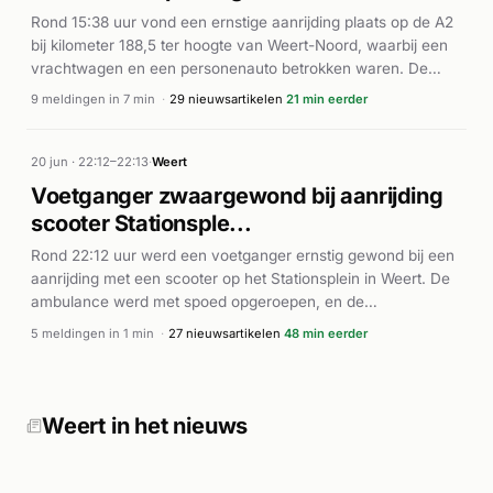
berichtgeving.
Rond 15:38 uur vond een ernstige aanrijding plaats op de A2
bij kilometer 188,5 ter hoogte van Weert-Noord, waarbij een
vrachtwagen en een personenauto betrokken waren. De
ambulancedienst en politie rukten met spoed uit (A2-
9 meldingen in 7 min
·
29 nieuwsartikelen
21 min eerder
prioriteit), en een traumahelikopter (Lifeliner) landde op de
snelweg. Volgens De Limburger was de personenauto zwaar
beschadigd bij de botsing. De A2 werd volledig afgesloten
20 jun · 22:12–22:13
·
Weert
voor het verkeer en de afhandeling van het ongeval duurde
Voetganger zwaargewond bij aanrijding
urenlang. Eén rijstrook werd na enkele uren weer
scooter Stationsple...
vrijgegeven, en volgens Weertdegekste.nl was de snelweg
dinsdagochtend vroeg volledig opengesteld.
Rond 22:12 uur werd een voetganger ernstig gewond bij een
aanrijding met een scooter op het Stationsplein in Weert. De
ambulance werd met spoed opgeroepen, en de
traumahelikopter werd gealarmeerd vanwege de aard van de
5 meldingen in 1 min
·
27 nieuwsartikelen
48 min eerder
verwondingen. Volgens meerdere nieuwsbronnen raakte de
voetganger zwaargewond bij de botsing. De hulpdiensten
waren snel ter plaatse met meerdere ambulances en waren
in staat het slachtoffer medische zorg te verlenen. Het
Weert in het nieuws
incident veroorzaakte aanzienlijke aandacht vanwege de
ernst van de verwondingen en de inzet van de
traumahelikopter.