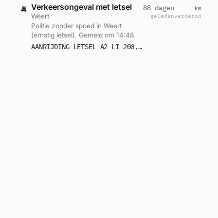
Verkeersongeval met letsel
km
88 dagen
🚔
Weert
geleden
verderop
Politie zonder spoed in Weert
(ernstig letsel). Gemeld om 14:48.
AANRIJDING LETSEL A2 LI 200,5 WEERT
Letselongeval
Trauma
Verkeersongeval met letsel
km
90 dagen
🚔
Victor de Stuersstraat, Weert
geleden
verderop
Politie ter plaatse naar Victor de
Stuersstraat in Weert (ernstig
letsel). Gemeld om 09:39.
AANRIJDING LETSEL VICTOR DE STUERSSTRAAT WEERT
Letselongeval
Trauma
Verkeersongeval met letsel
km
90 dagen
🚔
Victor de Stuersstraat, Weert
geleden
verderop
Politie ter plaatse naar Victor de
Stuersstraat in Weert (ernstig
letsel). Gemeld om 09:36.
AANRIJDING LETSEL VICTOR DE STUERSSTRAAT WEERT
Letselongeval
Trauma
Verkeersongeval met letsel
km
95 dagen
🚔