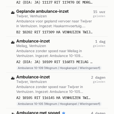
A2 (DIA: JA) 11137 RIT 117470 DE MORGENSTAR VENHUIZEN
Geplande ambulance-inzet
15 uur
🚑
Twijver, Venhuizen
geleden
Ambulance voor gepland vervoer naar Twijver
in Venhuizen. Ingezet: Haakarmvoertuig.
Gemeld om 15:46.
B2 10202 RIT 117309 HA VENHUIZEN TWIJVER VENHUIZEN
Ambulance-inzet
1 dag
🚑
Meilag, Venhuizen
geleden
Ambulance zonder spoed naar Meilag in
Venhuizen. Ingezet: Ambulance 10-109
(Wognum / Hoogkarspel / Wieringerwerf).
A2 (DIA: JA) 10109 RIT 116873 MEILAG VENHUIZEN
Gemeld om 18:41.
Ambulance 10-109 (Wognum / Hoogkarspel / Wieringerwerf)
Ambulance-inzet
2 dagen
🚑
Twijver, Venhuizen
geleden
Ambulance zonder spoed naar Twijver in
Venhuizen. Ingezet: Ambulance 10-105
(Wognum / Hoogkarspel / Wieringerwerf).
A2 10105 RIT 116145 HA VENHUIZEN TWIJVER VENHUIZEN
Gemeld om 10:43.
Ambulance 10-105 (Wognum / Hoogkarspel / Wieringerwerf)
Ambulance met spoed
4 dagen