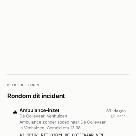
MEER ONTDEKKEN
Rondom dit incident
Ambulance-inzet
63 dagen
🚑
De Ooijevaar, Venhuizen
geleden
Ambulance zonder spoed naar De Ooijevaar
in Venhuizen. Gemeld om 13:38.
A2 10104 RIT 83021 DE OOIJEVAAR VENHUIZEN