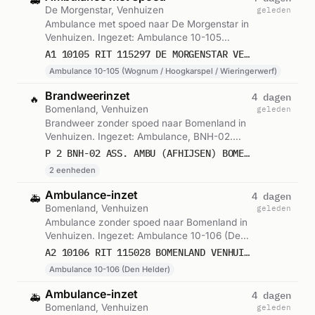
🚑
De Morgenstar, Venhuizen
geleden
Ambulance met spoed naar De Morgenstar in
Venhuizen. Ingezet: Ambulance 10-105
(Wognum / Hoogkarspel / Wieringerwerf).
A1 10105 RIT 115297 DE MORGENSTAR VENHUIZEN
Gemeld om 20:30.
Ambulance 10-105 (Wognum / Hoogkarspel / Wieringerwerf)
Brandweerinzet
4 dagen
🔥
Bomenland, Venhuizen
geleden
Brandweer zonder spoed naar Bomenland in
Venhuizen. Ingezet: Ambulance, BNH-02.
Gemeld om 10:37.
P 2 BNH-02 ASS. AMBU (AFHIJSEN) BOMENLAND VENHUIZEN 104651 104531
2 eenheden
Ambulance-inzet
4 dagen
🚑
Bomenland, Venhuizen
geleden
Ambulance zonder spoed naar Bomenland in
Venhuizen. Ingezet: Ambulance 10-106 (Den
Helder). Gemeld om 10:35.
A2 10106 RIT 115028 BOMENLAND VENHUIZEN
Ambulance 10-106 (Den Helder)
Ambulance-inzet
4 dagen
🚑
Bomenland, Venhuizen
geleden