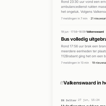
Rond 23:30 uur vond een erns
ambulancedienst rukten massa
het ongeluk. Volgens Valken
werd bekend dat deze vrouw 
7 meldingen in 7 min
·
21 nieuwsar
aangehouden, aldus de lokale
19 jun · 17:56–18:09
·
Valkenswaard
Bus volledig uitgeb
Rond 17:56 uur brak een bran
meerdere eenheden ter plaatse
112Brabant ging het om een b
gevaarlijke stoffen tijdelijk
7 meldingen in 13 min
·
19 nieuwsa
controle gebracht en de situa
Valkenswaard in h
BN DeStem
27 jun, 15:24