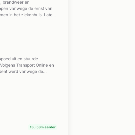
e, brandweer en
roepen vanwege de ernst van
en in het ziekenhuis. Later
ng van het ongeval
spoed uit en stuurde
 Volgens Transport Online en
cident werd vanwege de
t. De brand werd onder
15u 53m eerder