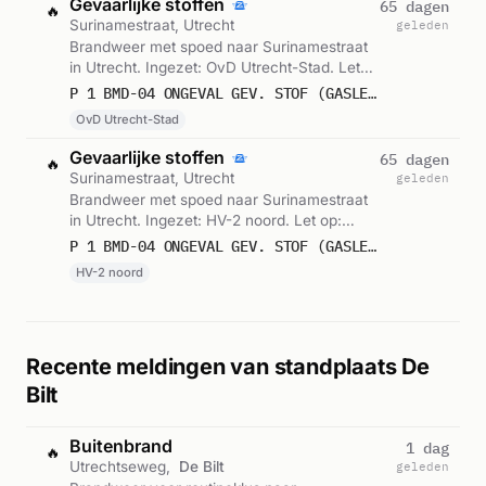
Gevaarlijke stoffen
65 dagen
🔥
Surinamestraat, Utrecht
geleden
Brandweer met spoed naar Surinamestraat
in Utrecht. Ingezet: OvD Utrecht-Stad. Let
op: incident met gevaarlijke stoffen. Gemeld
P 1 BMD-04 ONGEVAL GEV. STOF (GASLEKKAGE) (BINNEN) SURINAMESTRAAT UTRECHT 098391
om 11:14.
OvD Utrecht-Stad
Gevaarlijke stoffen
65 dagen
🔥
Surinamestraat, Utrecht
geleden
Brandweer met spoed naar Surinamestraat
in Utrecht. Ingezet: HV-2 noord. Let op:
incident met gevaarlijke stoffen. Gemeld om
P 1 BMD-04 ONGEVAL GEV. STOF (GASLEKKAGE) (BINNEN) SURINAMESTRAAT UTRECHT 092771
11:54.
HV-2 noord
Recente meldingen van standplaats De
Bilt
Buitenbrand
1 dag
🔥
Utrechtseweg,
De Bilt
geleden