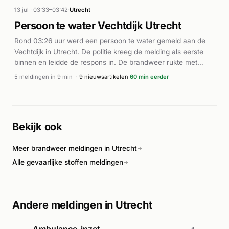
motorrijder, aldus De Gelderlander. De hulpdiensten waren
13 jul · 03:33–03:42
·
Utrecht
snel ter plaatse en voerden hulpverlening uit. Het onderzoek
Persoon te water Vechtdijk Utrecht
naar de toedracht van het ongeval is opgestart.
Rond 03:26 uur werd een persoon te water gemeld aan de
Vechtdijk in Utrecht. De politie kreeg de melding als eerste
binnen en leidde de respons in. De brandweer rukte met
spoed uit (P1) met meerdere eenheden en was kort daarna
5 meldingen in 9 min
·
9 nieuwsartikelen
60 min eerder
ter plaatse. Ook een ambulance werd ingezet met hoogste
prioriteit (A1). De reddingseenheid voerde assistentie uit op
het water. Rond 03:31 uur waren alle hulpdiensten actief ter
plaatse. Verdere details over de afloop zijn niet
Bekijk ook
bekendgemaakt.
Meer brandweer meldingen in Utrecht
→
Alle gevaarlijke stoffen meldingen
→
Andere meldingen in Utrecht