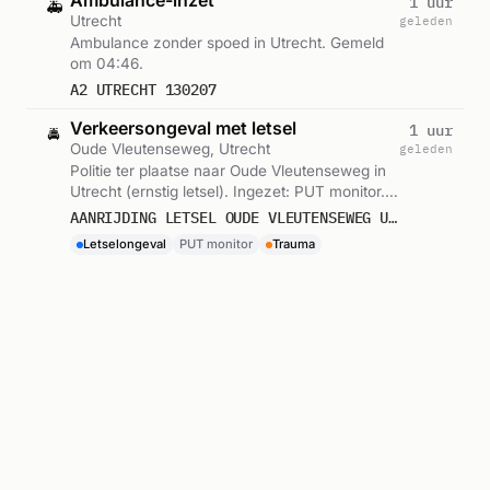
Ambulance-inzet
1 uur
🚑
Utrecht
geleden
Ambulance zonder spoed in Utrecht. Gemeld
om 04:46.
A2 UTRECHT 130207
Verkeersongeval met letsel
1 uur
🚔
Oude Vleutenseweg, Utrecht
geleden
Politie ter plaatse naar Oude Vleutenseweg in
Utrecht (ernstig letsel). Ingezet: PUT monitor.
Gemeld om 04:30.
AANRIJDING LETSEL OUDE VLEUTENSEWEG UTRECHT
Letselongeval
PUT monitor
Trauma
Ambulance-inzet
1 uur
🚑
Utrecht
geleden
Ambulance zonder spoed in Utrecht. Ingezet:
Ambulance-09-124. Gemeld om 04:30.
A2 UTRECHT 130203
Ambulance-09-124
Ambulance-inzet
2 uur
🚑
Utrecht
geleden
Ambulance zonder spoed in Utrecht. Gemeld