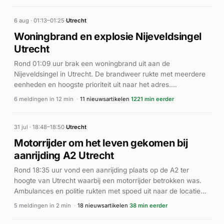
6 aug · 01:13–01:25
·
Utrecht
Woningbrand en explosie Nijeveldsingel
Utrecht
Rond 01:09 uur brak een woningbrand uit aan de
Nijeveldsingel in Utrecht. De brandweer rukte met meerdere
eenheden en hoogste prioriteit uit naar het adres.
Tegelijkertijd werd de politie gealarmeerd voor een explosie
6 meldingen in 12 min
·
11 nieuwsartikelen
1221 min eerder
op dezelfde locatie. De meldingen suggereren een mogelijk
verband tussen de brand en een explosie in de woning. De
brandweer was snel ter plaatse om het incident onder
31 jul · 18:48–18:50
·
Utrecht
controle te brengen. Verdere details over oorzaak, gewonden
Motorrijder om het leven gekomen bij
of de exacte afloop zijn op dit moment niet beschikbaar.
aanrijding A2 Utrecht
Rond 18:35 uur vond een aanrijding plaats op de A2 ter
hoogte van Utrecht waarbij een motorrijder betrokken was.
Ambulances en politie rukten met spoed uit naar de locatie
op kilometer 57,6. Volgens De Gelderlander en AD.nl is de
5 meldingen in 2 min
·
18 nieuwsartikelen
38 min eerder
motorrijder zwaar gewond geraakt bij de botsing met een
auto. Het incident resulteerde helaas in het overlijden van de