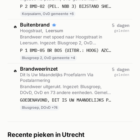
Blusgroep 1 en 5 andere eenheden. Gemeld
P 2 BMD-02 (PEL. NBB 3) BIJSTAND SHELL THANKSTATION BLOEMHEUVEL BST A12 RE - BLOEMH WOUDENBERG 098494 096444 095244 090344 099944 099089
om 22:40.
Korpsalarm, OvD gemeente +6
Buitenbrand
5 dagen
🔥
Hoogstraat,
Leersum
geleden
Brandweer met spoed naar Hoogstraat in
Leersum. Ingezet: Blusgroep 2, OvD
gemeente, Blusgroep 1 en 3 andere
P 1 BMD-05 BR BOS (UITBR.: HOOG) AZC LEERSUM HOOGSTRAAT LEERSUM 098494 095244 095044
eenheden. Gemeld om 03:32.
Blusgroep 2, OvD gemeente +4
Brandweerinzet
5 dagen
🔥
Dit Is Uw Maandelijks Proefalarm Via
geleden
Postalarmering
Brandweer uitgerukt. Ingezet: Blusgroep,
DOvD, OvD en 73 andere eenheden. Gemeld
om 19:00.
GOEDENAVOND, DIT IS UW MAANDELIJKS PROEFALARM VIA POSTALARMERING VANUIT DE MELDKAMER MIDDEN-NEDERLAND.
Blusgroep, DOvD +74
Recente pieken in Utrecht