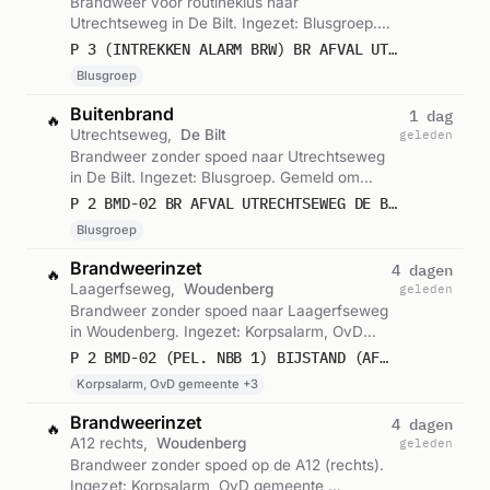
Brandweer voor routineklus naar
Utrechtseweg in De Bilt. Ingezet: Blusgroep.
Gemeld om 21:43.
P 3 (INTREKKEN ALARM BRW) BR AFVAL UTRECHTSEWEG DE BILT
Blusgroep
Buitenbrand
1 dag
🔥
Utrechtseweg,
De Bilt
geleden
Brandweer zonder spoed naar Utrechtseweg
in De Bilt. Ingezet: Blusgroep. Gemeld om
21:41.
P 2 BMD-02 BR AFVAL UTRECHTSEWEG DE BILT 090831
Blusgroep
Brandweerinzet
4 dagen
🔥
Laagerfseweg,
Woudenberg
geleden
Brandweer zonder spoed naar Laagerfseweg
in Woudenberg. Ingezet: Korpsalarm, OvD
gemeente, Korpsalarm en 2 andere
P 2 BMD-02 (PEL. NBB 1) BIJSTAND (AFLOSSING) SHELL THANKSTATION BLOEMHEUVEL LAAGERFSEWEG WOUDENBERG 095244 096444 099944 090344
eenheden. Gemeld om 06:09.
Korpsalarm, OvD gemeente +3
Brandweerinzet
4 dagen
🔥
A12 rechts,
Woudenberg
geleden
Brandweer zonder spoed op de A12 (rechts).
Ingezet: Korpsalarm, OvD gemeente,