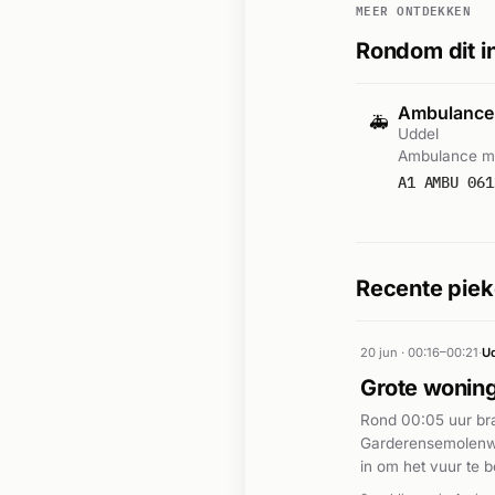
MEER ONTDEKKEN
Rondom dit i
Ambulance
🚑
Uddel
Ambulance me
A1 AMBU 061
Recente piek
20 jun · 00:16–00:21
·
U
Grote wonin
Rond 00:05 uur bra
Garderensemolenweg
in om het vuur te 
vlammen sloegen ui