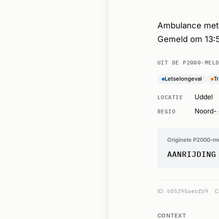
Ambulance met s
Gemeld om 13:
UIT DE P2000-MEL
Letselongeval
T
LOCATIE
Uddel
REGIO
Noord- 
Originele P2000-m
AANRIJDING
ID:
b05395aebfb9
C
CONTEXT