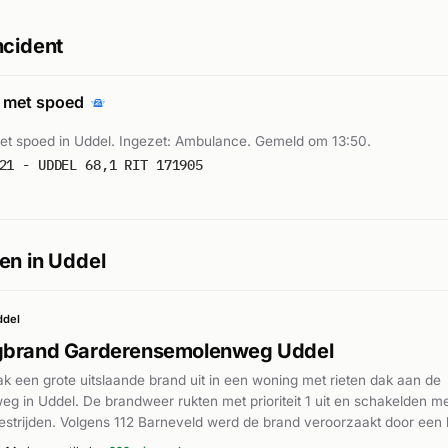
ncident
 met spoed
t spoed in Uddel. Ingezet: Ambulance. Gemeld om 13:50.
21 - UDDEL 68,1 RIT 171905
en in Uddel
ddel
gbrand Garderensemolenweg Uddel
k een grote uitslaande brand uit in een woning met rieten dak aan de
 in Uddel. De brandweer rukten met prioriteit 1 uit en schakelden 
bestrijden. Volgens 112 Barneveld werd de brand veroorzaakt door een 
t de zolder van de woning waar het rieten dak zich bevindt. Het vuur 