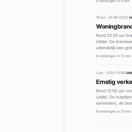
6 meldingen in 4 min
bestreden door de
opvolgnummers voo
19 jun · 23:39–23:52
·
U
Woningbrand
Rond 23:29 uur br
Uddel. De brandwee
uiteindelijk een g
brand veroorzaakt 
6 meldingen in 13 min
woning. De brandwe
bleef binnen het g
1 jun · 12:52–13:06
·
Udd
Ernstig verk
Rond 12:50 uur von
Uddel. De hulpdie
eenheden), de bran
kwam onder een aut
9 meldingen in 13 min
traumahelikopter w
ongeval met aanzien