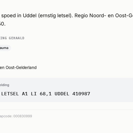
poed in Uddel (ernstig letsel). Regio Noord- en Oost-G
50.
DING GEHAALD
rauma
en Oost-Gelderland
elding
 LETSEL A1 LI 68,1 UDDEL 410987
apcode: 000830999