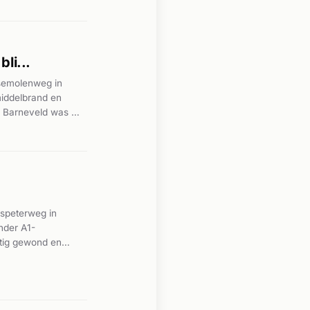
n er meerdere
li...
nsemolenweg in
middelbrand en
12 Barneveld was de
en dak van de
e krijgen. Het
lspeterweg in
nder A1-
stig gewond en
nd is geraakt. De
s een zwaar