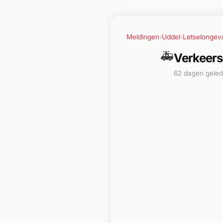
Meldingen
›
Uddel
›
Letselongev
🚑
Verkeers
62 dagen gele