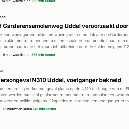
·
14 nieuwsartikelen
299 min eerder
 gealarmeerde brandweereenheden. In de nasleep van de brand ware
r bijzonderheden.
ddel
 Garderensemolenweg Uddel veroorzaakt door b
ak een woningbrand uit in een woning met rieten dak aan de Gardere
r rukte meerdere eenheden uit en escaleerde de prioriteit naar een 
rote brand naarmate het vuur zich uitbreidde door de zolder. Volgens 1
door een blikseminslag. De brand greep snel om zich heen in het riet
·
9 nieuwsartikelen
335 min eerder
er was met talrijke eenheden ter plaatse om het vuur onder controle t
ebied van Uddel en omgeving.
el
eersongeval N310 Uddel, voetganger bekneld
d een ernstig verkeersongeval plaats op de N310 ter hoogte van de E
nsten werden massaal gealarmeerd met meerdere ambulances (waaro
dweer en politie. Volgens 112apeldoorn.nl raakte een voetganger ern
o bekneld te zitten. Hulz Media meldt dat de voetganger ernstig gewo
·
13 nieuwsartikelen
148 min eerder
erd gealarmeerd voor de medische ondersteuning ter plaatse. Dit wa
lijke hulpdienstactiviteiten binnen korte tijd.