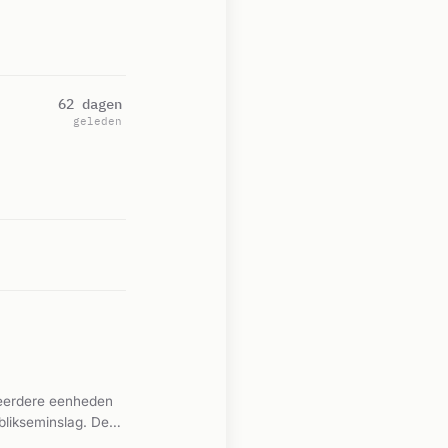
62 dagen
geleden
meerdere eenheden
blikseminslag. De
werd ter plaatse