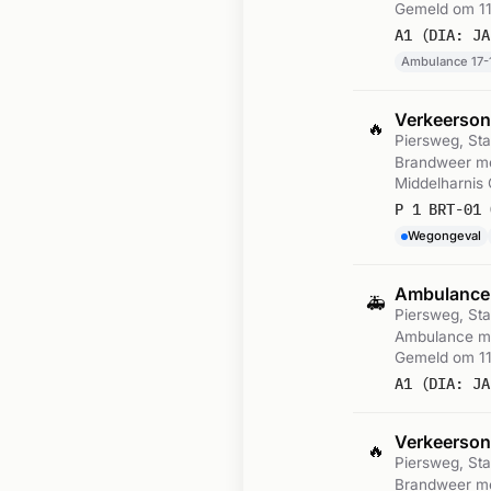
Gemeld om 11
A1 (DIA: JA
Ambulance 17-
Verkeerso
🔥
Piersweg, Sta
Brandweer met
Middelharnis
om 11:28.
Wegongeval
Ambulance
🚑
Piersweg, Sta
Ambulance met
Gemeld om 11
A1 (DIA: JA
Verkeerso
🔥
Piersweg, Sta
Brandweer met