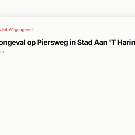
liet
›
Wegongeval
ngeval op Piersweg in Stad Aan 'T Harin
en