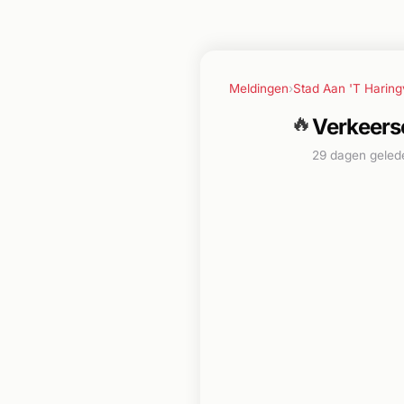
Meldingen
›
Stad Aan 'T Haringv
🔥
Verkeerso
29 dagen geled