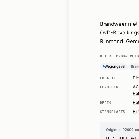
Brandweer met s
OvD-Bevolkings
Rijnmond. Geme
UIT DE P2000-MEL
Wegongeval
Bran
LOCATIE
Pi
EENHEDEN
A
Pol
REGIO
Ro
STANDPLAATS
Ri
Originele P2000-m
P 1 BRT-01