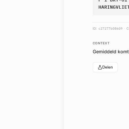
HARINGVLIE
ID:
c27277b08609
C
CONTEXT
Gemiddeld komt 
Delen