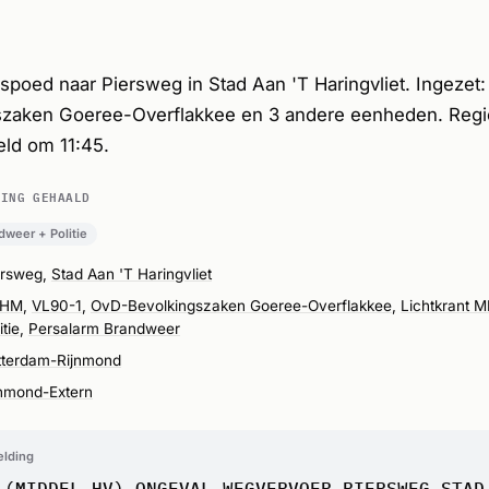
poed naar Piersweg in Stad Aan 'T Haringvliet. Ingezet
zaken Goeree-Overflakkee en 3 andere eenheden. Regi
ld om 11:45.
DING GEHAALD
dweer + Politie
ersweg,
Stad Aan 'T Haringvliet
CHM
,
VL90-1
,
OvD-Bevolkingszaken Goeree-Overflakkee
,
Lichtkrant 
itie
,
Persalarm Brandweer
tterdam-Rijnmond
jnmond-Extern
elding
 (MIDDEL HV) ONGEVAL WEGVERVOER PIERSWEG STAD