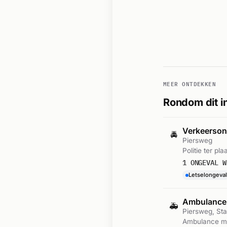
MEER ONTDEKKEN
Rondom dit i
Verkeersong
🚔
Piersweg
Politie ter pl
1 ONGEVAL W
Letselongeval
Ambulance
🚑
Piersweg, Sta
Ambulance met