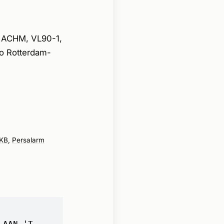
: ACHM, VL90-1,
o Rotterdam-
MKB
,
Persalarm
 AAN 'T