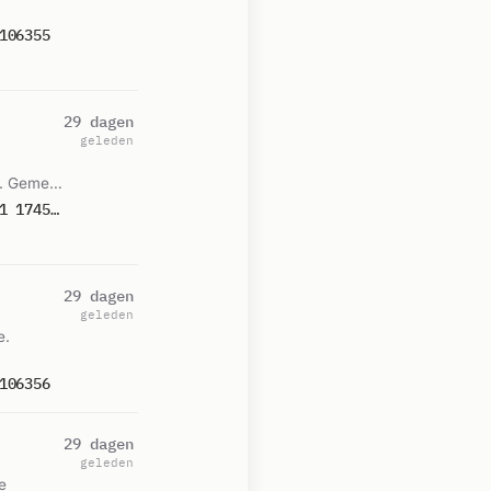
106355
29 dagen
geleden
n. Gemeld
P 1 BRT-01 ONGEVAL WEGVERVOER PIERSWEG STAD AAN 'T HARINGVLIET 174731 174531 179197
29 dagen
geleden
e.
106356
29 dagen
geleden
e