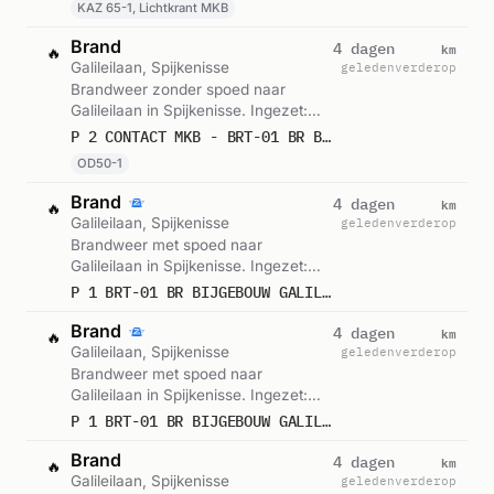
KAZ 65-1, Lichtkrant MKB
Brand
km
4 dagen
🔥
Galileilaan, Spijkenisse
geleden
verderop
Brandweer zonder spoed naar
Galileilaan in Spijkenisse. Ingezet:
OD50-1. Gemeld om 22:50.
P 2 CONTACT MKB - BRT-01 BR BIJGEBOUW (OVD-B) GALILEILAAN SPIJKENISSE 179195
OD50-1
Brand
km
4 dagen
🔥
Galileilaan, Spijkenisse
geleden
verderop
Brandweer met spoed naar
Galileilaan in Spijkenisse. Ingezet:
BRT-01. Gemeld om 22:50.
P 1 BRT-01 BR BIJGEBOUW GALILEILAAN SPIJKENISSE 179232
Brand
km
4 dagen
🔥
Galileilaan, Spijkenisse
geleden
verderop
Brandweer met spoed naar
Galileilaan in Spijkenisse. Ingezet:
BRT-01. Gemeld om 22:28.
P 1 BRT-01 BR BIJGEBOUW GALILEILAAN SPIJKENISSE 179232
Brand
km
4 dagen
🔥
Galileilaan, Spijkenisse
geleden
verderop