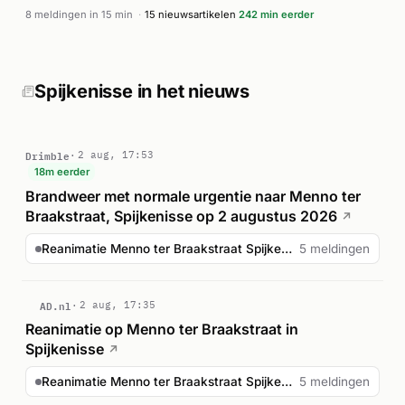
(P1), waarvoor ook een Lifeliner werd inzet. Kort daarna,
8 meldingen in 15 min
·
15 nieuwsartikelen
242 min eerder
rond 06:13 uur, kreeg de brandweer een tweede melding aan
de Eikenlaan voor een woningbrand. Volgens mediatv.nl
redde de brandweer een man uit het brandende pand aan de
Eikenlaan. Meerdere ambulances waren ingezet ter plaatse.
Spijkenisse in het nieuws
De exacte omvang van de schade en verdere details over de
toestand van het slachtoffer zijn niet bekend.
Drimble
2 aug, 17:53
18m eerder
Brandweer met normale urgentie naar Menno ter
Braakstraat, Spijkenisse op 2 augustus 2026
↗
Reanimatie Menno ter Braakstraat Spijkenisse
5 meldingen
AD.nl
2 aug, 17:35
Reanimatie op Menno ter Braakstraat in
Spijkenisse
↗
Reanimatie Menno ter Braakstraat Spijkenisse
5 meldingen