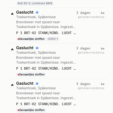
om 08:31.
BvD 65-0, Lichtkrant MKB
Gaslucht
km
3 dagen
🔥
Toekanhoek, Spijkenisse
geleden
verderop
Brandweer met spoed naar
Toekanhoek in Spijkenisse. Ingezet:
OD50-1. Let op: incident met
P 1 BRT-02 STANK/HIND. LUCHT (GASLUCHT) (BINNEN) (OVD-B) TOEKANHOEK SPIJKENISSE 179195
gevaarlijke stoffen. Gemeld om
Gevaarlijke stoffen
OD50-1
08:20.
Gaslucht
km
3 dagen
🔥
Toekanhoek, Spijkenisse
geleden
verderop
Brandweer met spoed naar
Toekanhoek in Spijkenisse. Ingezet:
BRT-02. Let op: incident met
P 1 BRT-02 STANK/HIND. LUCHT GASLUCHT BINNEN TOEKANHOEK SPIJKENISSE 179232
gevaarlijke stoffen. Gemeld om
Gevaarlijke stoffen
08:20.
Gaslucht
km
3 dagen
🔥
Toekanhoek, Spijkenisse
geleden
verderop
Brandweer met spoed naar
Toekanhoek in Spijkenisse. Ingezet:
KAZ 65-1, Lichtkrant MKB. Let op:
P 1 BRT-02 STANK/HIND. LUCHT (GASLUCHT) (BINNEN) TOEKANHOEK SPIJKENISSE 179232
incident met gevaarlijke stoffen.
Gevaarlijke stoffen
Gemeld om 08:04.