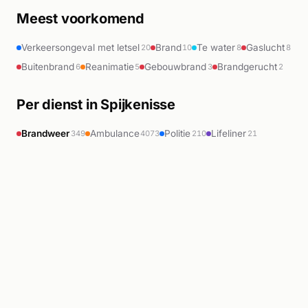
Meest voorkomend
Verkeersongeval met letsel
Brand
Te water
Gaslucht
20
10
8
8
Buitenbrand
Reanimatie
Gebouwbrand
Brandgerucht
6
5
3
2
Per dienst in Spijkenisse
Brandweer
Ambulance
Politie
Lifeliner
349
4073
210
21