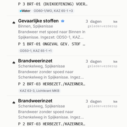
OD60-1/WO, KAZ 65-1, WO65-1 en 2
P 3 BRT-01 (DUIKOEFENING) VOERTUIG TE WATER PLAATWEG SPIJKENISSE 173111 173131
andere eenheden. Gemeld om 10:02.
Water
OD60-1/WO, KAZ 65-1 +3
Gevaarlijke stoffen
km
3 dagen
🔥
Binnen, Spijkenisse
geleden
verderop
Brandweer met spoed naar Binnen in
Spijkenisse. Ingezet: OD50-1, KAZ
65-1, Lichtkrant MKB. Let op:
P 1 BRT-01 ONGEVAL GEV. STOF (GASLEKKAGE) (BINNEN) GAARD SPIJKENISSE 179232 179195
incident met gevaarlijke stoffen.
OD50-1, KAZ 65-1 +1
Gemeld om 18:54.
Brandweerinzet
km
3 dagen
🔥
Schenkelweg, Spijkenisse
geleden
verderop
Brandweer zonder spoed naar
Schenkelweg in Spijkenisse. Ingezet:
KAZ 63-3, Lichtkrant MKB. Gemeld
P 2 BRT-03 HERBEZET./KAZERNEREN (HERBEZETTING) KAZERNE SPIJKENISSE SCHENKELWEG SPIJKENISSE 172731
om 10:22.
KAZ 63-3, Lichtkrant MKB
Brandweerinzet
km
3 dagen
🔥
Schenkelweg, Spijkenisse
geleden
verderop
Brandweer zonder spoed naar
Schenkelweg in Spijkenisse. Ingezet:
BvD 65-0, Lichtkrant MKB. Gemeld
P 2 BRT-03 HERBEZET./KAZERNEREN (HERBEZETTING) KAZERNE SPIJKENISSE SCHENKELWEG SPIJKENISSE 173132