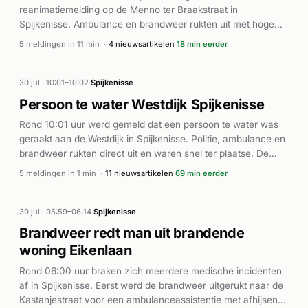
reanimatiemelding op de Menno ter Braakstraat in
Spijkenisse. Ambulance en brandweer rukten uit met hoge
prioriteit. De brandweer werd initially als P1 (spoed) ingezet,
5 meldingen in 11 min
·
4 nieuwsartikelen
18 min eerder
waarbij reanimatiebegeleiding het uitgangspunt was.
Gedurende het incident folgden aanvullende meldingen van
zowel ambulance- als brandweereenheden. Rond 17:47 uur
30 jul · 10:01–10:02
·
Spijkenisse
liep de prioriteit van de brandweer terug naar P2 (normale
Persoon te water Westdijk Spijkenisse
urgentie), wat wijst op een afschaling van de initiële ernst. De
Rond 10:01 uur werd gemeld dat een persoon te water was
exacte medische afloop is niet bekend uit de beschikbare
geraakt aan de Westdijk in Spijkenisse. Politie, ambulance en
bronnen.
brandweer rukten direct uit en waren snel ter plaatse. De
brandweer werd ingezet als eerstehulpverleningseenheid
5 meldingen in 1 min
·
11 nieuwsartikelen
69 min eerder
voor de reddingsoperatie. Volgens AD.nl betrof het een
persoon te water aan de Westdijk. De verdere afloop van het
incident is niet gepubliceerd.
30 jul · 05:59–06:14
·
Spijkenisse
Brandweer redt man uit brandende
woning Eikenlaan
Rond 06:00 uur braken zich meerdere medische incidenten
af in Spijkenisse. Eerst werd de brandweer uitgerukt naar de
Kastanjestraat voor een ambulanceassistentie met afhijsen