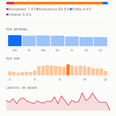
Brandweer 7.4%
Ambulance 85.9%
Politie 4.4%
Lifeliner 0.4%
PER WEEKDAG
Ma
Di
Wo
Do
Vr
Za
Zo
PER UUR
0
6
12
18
23
LAATSTE 30 DAGEN