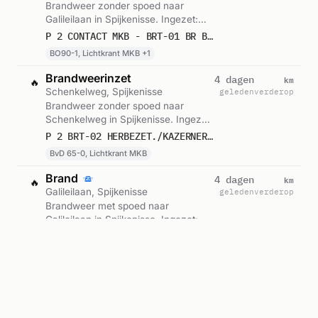
Brandweer zonder spoed naar
Galileilaan in Spijkenisse. Ingezet:
BO90-1, Lichtkrant MKB, Lichtkrant
P 2 CONTACT MKB - BRT-01 BR BIJGEBOUW (TBO) GALILEILAAN SPIJKENISSE 179081
GMC. Gemeld om 22:28.
BO90-1, Lichtkrant MKB +1
Brandweerinzet
km
4 dagen
🔥
Schenkelweg, Spijkenisse
geleden
verderop
Brandweer zonder spoed naar
Schenkelweg in Spijkenisse. Ingezet:
BvD 65-0, Lichtkrant MKB. Gemeld
P 2 BRT-02 HERBEZET./KAZERNEREN (HERBEZETTING) KAZERNE SPIJKENISSE SCHENKELWEG SPIJKENISSE 173132
om 22:20.
BvD 65-0, Lichtkrant MKB
Brand
km
4 dagen
🔥
Galileilaan, Spijkenisse
geleden
verderop
Brandweer met spoed naar
Galileilaan in Spijkenisse. Ingezet:
KAZ 65-1, Lichtkrant MKB. Gemeld
P 1 BRT-01 BR BIJGEBOUW GALILEILAAN SPIJKENISSE 179232
om 22:11.
KAZ 65-1, Lichtkrant MKB
Reanimatie
km
4 dagen
🔥
Menno ter Braakstraat, Spijkenisse
geleden
verderop
Brandweer zonder spoed naar