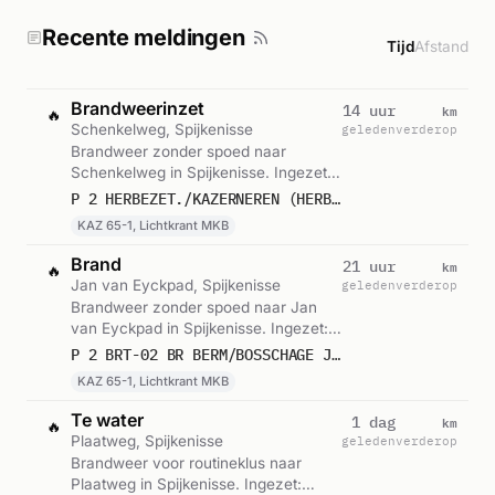
Recente meldingen
Tijd
Afstand
Brandweerinzet
km
14 uur
🔥
Schenkelweg, Spijkenisse
geleden
verderop
Brandweer zonder spoed naar
Schenkelweg in Spijkenisse. Ingezet:
KAZ 65-1, Lichtkrant MKB. Gemeld om
P 2 HERBEZET./KAZERNEREN (HERBEZETTING) KAZERNE SPIJKENISSE SCHENKELWEG SPIJKENISSE 173132
15:29.
KAZ 65-1, Lichtkrant MKB
Brand
km
21 uur
🔥
Jan van Eyckpad, Spijkenisse
geleden
verderop
Brandweer zonder spoed naar Jan
van Eyckpad in Spijkenisse. Ingezet:
KAZ 65-1, Lichtkrant MKB. Gemeld om
P 2 BRT-02 BR BERM/BOSSCHAGE JAN VAN EYCKPAD SPIJKENISSE 173131
08:33.
KAZ 65-1, Lichtkrant MKB
Te water
km
1 dag
🔥
Plaatweg, Spijkenisse
geleden
verderop
Brandweer voor routineklus naar
Plaatweg in Spijkenisse. Ingezet: