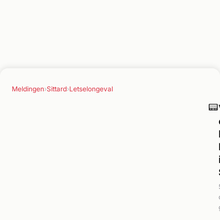
Meldingen
›
Sittard
›
Letselongeval
📟