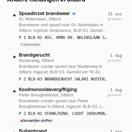
Spoedinzet brandweer
11 uur
🔥
Dr. Nolenslaan, Sittard
geleden
Brandweer met spoed naar Dr. Nolenslaan in
Sittard. Ingezet: Ambulance, BLB-02. Gemeld
om 03:44.
P 1 BLB-02 ASS. AMBU DR. NOLENSLAAN SITTARD 243331
2 eenheden
Brandgerucht
1 dag
🔥
Nusterweg, Sittard
geleden
Brandweer zonder spoed naar Nusterweg in
Sittard. Ingezet: BLB-03. Gemeld om 10:42.
P 2 BLB-03 BRANDGERUCHT SALARI NUSTERWEG SITTARD 243331
Koolmonoxidevergiftiging
1 dag
🔥
Pieter Breughelstraat, Sittard
geleden
Brandweer zonder spoed naar Pieter
Breughelstraat in Sittard. Ingezet: BLB-02. Let
op: incident met gevaarlijke stoffen. Gemeld
P 2 BLB-02 STANK/HIND. LUCHT (KOOLMONOXIDE) (METING) PIETER BREUGHELSTRAAT SITTARD 243431
om 05:07.
Gevaarlijke stoffen
Buitenbrand
1 dag