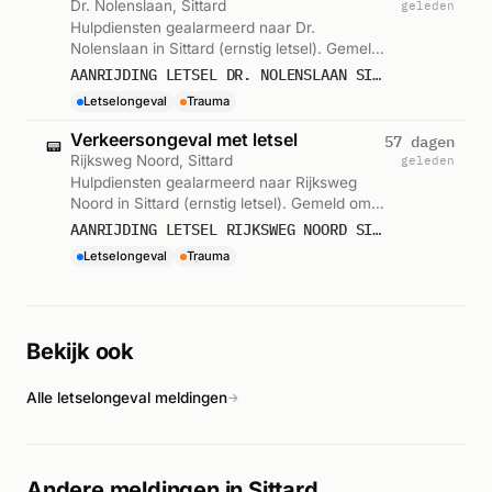
Dr. Nolenslaan, Sittard
geleden
Hulpdiensten gealarmeerd naar Dr.
Nolenslaan in Sittard (ernstig letsel). Gemeld
om 08:22.
AANRIJDING LETSEL DR. NOLENSLAAN SITTARD
Letselongeval
Trauma
Verkeersongeval met letsel
57 dagen
📟
Rijksweg Noord, Sittard
geleden
Hulpdiensten gealarmeerd naar Rijksweg
Noord in Sittard (ernstig letsel). Gemeld om
08:23.
AANRIJDING LETSEL RIJKSWEG NOORD SITTARD
Letselongeval
Trauma
Bekijk ook
Alle letselongeval meldingen
→
Andere meldingen in Sittard