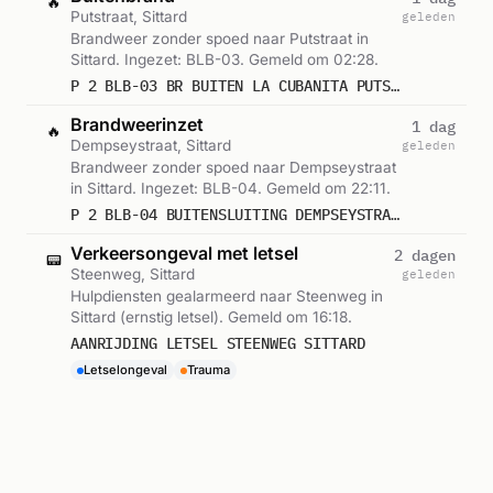
🔥
Putstraat, Sittard
geleden
Brandweer zonder spoed naar Putstraat in
Sittard. Ingezet: BLB-03. Gemeld om 02:28.
P 2 BLB-03 BR BUITEN LA CUBANITA PUTSTRAAT SITTARD 243431
Brandweerinzet
1 dag
🔥
Dempseystraat, Sittard
geleden
Brandweer zonder spoed naar Dempseystraat
in Sittard. Ingezet: BLB-04. Gemeld om 22:11.
P 2 BLB-04 BUITENSLUITING DEMPSEYSTRAAT SITTARD 243331
Verkeersongeval met letsel
2 dagen
📟
Steenweg, Sittard
geleden
Hulpdiensten gealarmeerd naar Steenweg in
Sittard (ernstig letsel). Gemeld om 16:18.
AANRIJDING LETSEL STEENWEG SITTARD
Letselongeval
Trauma
Brandweerinzet
4 dagen
🔥
Stationsstraat, Sittard
geleden
Brandweer zonder spoed naar Stationsstraat
in Sittard. Ingezet: BLB-07. Gemeld om 00:21.