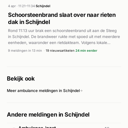
nieuwsbronnen raakte één bewoner gewond door inademing
4 apr · 11:21–11:34
·
Schijndel
van rook. De brand verwoestte de schutting en veroorzaakte
Schoorsteenbrand slaat over naar rieten
schade aan beide woningen. De brandweer had de situatie
dak in Schijndel
onder controle na de eenheden ter plaatse waren gesteld.
Rond 11:13 uur brak een schoorsteenbrand uit aan de Steeg
in Schijndel. De brandweer rukte met spoed uit met meerdere
eenheden, waaronder een rietdakteam. Volgens lokale
berichtgeving sloeg de schoorsteenbrand over naar het
9 meldingen in 13 min
·
19 nieuwsartikelen
24 min eerder
rieten dak van de woning, waarna het incident als
middelbrand werd geclassificeerd en later als grote brand.
Ook een ambulance werd gealarmeerd. Het vuur kwam rond
11:30 uur onder controle. Geen gewonden zijn gemeld.
Bekijk ook
Meer ambulance meldingen in Schijndel
→
Andere meldingen in Schijndel
Ambulance-inzet