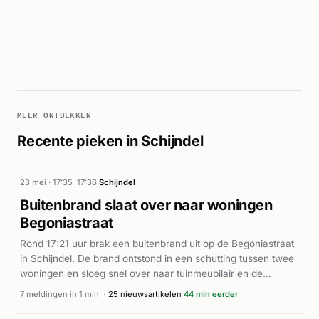
MEER ONTDEKKEN
Recente pieken in Schijndel
23 mei · 17:35–17:36
·
Schijndel
Buitenbrand slaat over naar woningen
Begoniastraat
Rond 17:21 uur brak een buitenbrand uit op de Begoniastraat
in Schijndel. De brand ontstond in een schutting tussen twee
woningen en sloeg snel over naar tuinmeubilair en de
aangrenzende panden. De brandweer rukte met spoed uit en
7 meldingen in 1 min
·
25 nieuwsartikelen
44 min eerder
escaleerde de prioriteit naar P1. Een ambulance werd
eveneens ingezet. Volgens TVSchijndel en lokale