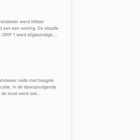
andweer werd initieel
d aan een woning. De situatie
a GRIP 1 werd afgekondigd.
betrof het een monumentale
ok, waarna een NL-Alert werd
nd werd rond 15:00 uur onder
brandweer rukte met hoogste
ocatie. In de daaropvolgende
 de inzet werd ook
al sprake van brand op dit
len beperkt beschreven.