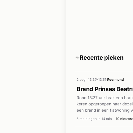
Recente pieken
2 aug · 13:37–13:51
·
Roermond
Brand Prinses Beatr
Rond 13:37 uur brak een bran
keren opgeroepen naar dezelf
een brand in een flatwoning 
buitenbrand ging op de Prinse
5 meldingen in 14 min
·
10 nieuwsa