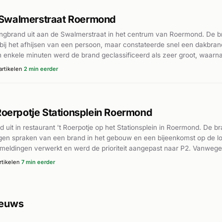
 Swalmerstraat Roermond
ngbrand uit aan de Swalmerstraat in het centrum van Roermond. De br
bij het afhijsen van een persoon, maar constateerde snel een dakbran
en enkele minuten werd de brand geclassificeerd als zeer groot, waarn
ten uit en ook ambulances werden ingezet. Volgens nieuwsbronnen 
rtikelen
2 min eerder
De brand zorgde voor hevige rookontwikkeling die over het centrum tr
ws was het vuur waarschijnlijk ontstaan door werkzaamheden. De bra
één bewoner verloor haar woning volledig.
 Roerpotje Stationsplein Roermond
 uit in restaurant 't Roerpotje op het Stationsplein in Roermond. De 
dingen spraken van een brand in het gebouw en een bijeenkomst op de l
eldingen verwerkt en werd de prioriteit aangepast naar P2. Vanwege
rmond aan Minderbroederssingel opgestart. Volgens AD.nl was eerder 
tikelen
7 min eerder
e details over gewonden of schade zijn in de beschikbare nieuwsartike
ieuws