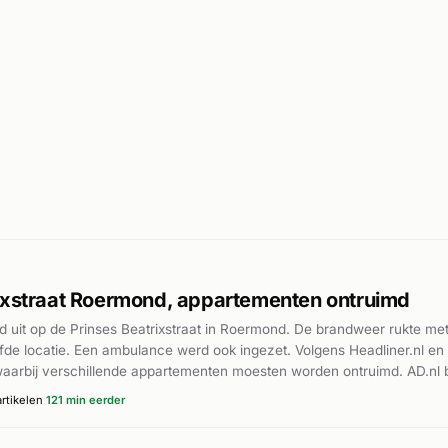
ixstraat Roermond, appartementen ontruimd
d uit op de Prinses Beatrixstraat in Roermond. De brandweer rukte me
de locatie. Een ambulance werd ook ingezet. Volgens Headliner.nl e
waarbij verschillende appartementen moesten worden ontruimd. AD.nl b
s Beatrixstraat. De brandweer had de situatie rond 13:51 uur onder con
rtikelen
121 min eerder