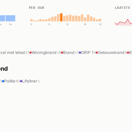
PER UUR
LAATSTE
Za
Zo
0
6
12
18
23
al met letsel
Woningbrand
Brand
GRIP 1
Gebouwbrand
B
22
16
13
9
8
ond
Politie
Lifeliner
63
65
1