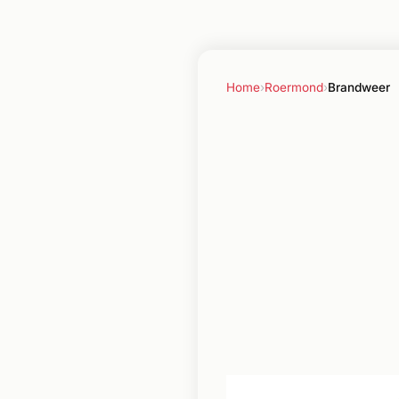
Home
›
Roermond
›
Brandweer