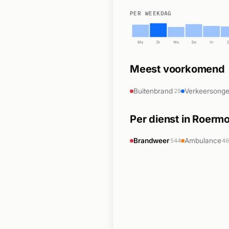
PER WEEKDAG
Ma
Di
Wo
Do
Vr
Meest voorkomend
Buitenbrand
Verkeersongev
29
Per dienst in Roerm
Brandweer
Ambulance
544
4