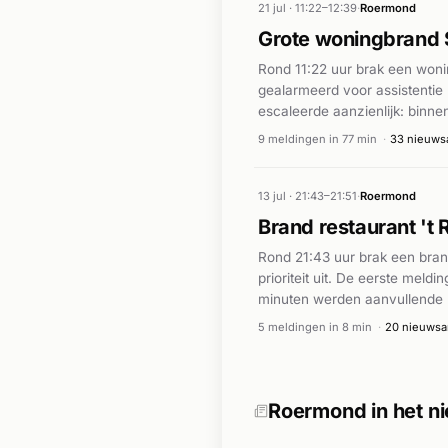
21 jul · 11:22–12:39
·
Roermond
Grote woningbrand
Rond 11:22 uur brak een woni
gealarmeerd voor assistentie 
escaleerde aanzienlijk: binn
Meerdere brandweerteams ruk
9 meldingen in 77 min
·
33 nieuwsa
stadsvilla in de binnenstad. 
verstuurd. Volgens VML Nieu
controle gebracht. Minstens 
13 jul · 21:43–21:51
·
Roermond
Brand restaurant 't
Rond 21:43 uur brak een brand
prioriteit uit. De eerste mel
minuten werden aanvullende m
herbezetting van kazerne Roe
5 meldingen in 8 min
·
20 nieuwsar
Stationsplein-adres. Preciez
Roermond in het n