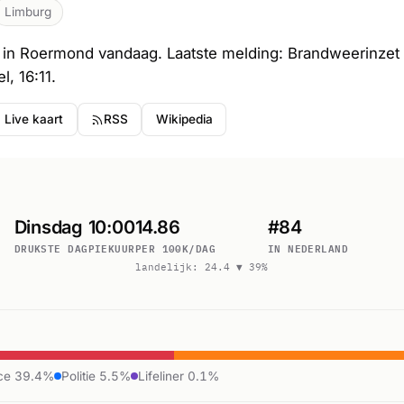
Limburg
in Roermond vandaag. Laatste melding: Brandweerinzet 
, 16:11.
Live kaart
RSS
Wikipedia
Dinsdag
10:00
14.86
#84
DRUKSTE DAG
PIEKUUR
PER 100K/DAG
IN NEDERLAND
landelijk: 24.4 ▼ 39%
ce 39.4%
Politie 5.5%
Lifeliner 0.1%