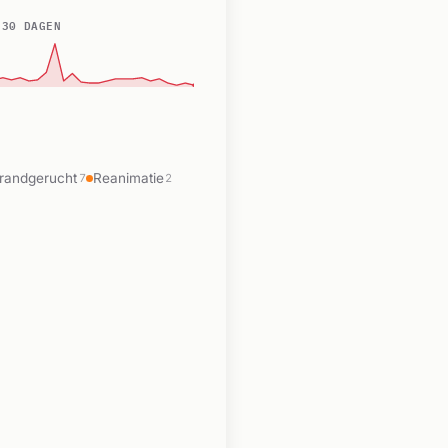
 30 DAGEN
randgerucht
Reanimatie
7
2