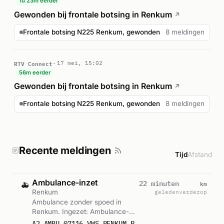
1u 23m eerder
Gewonden bij frontale botsing in Renkum
↗
Frontale botsing N225 Renkum, gewonden
8 meldingen
RTV Connect
17 mei, 15:02
56m eerder
Gewonden bij frontale botsing in Renkum
↗
Frontale botsing N225 Renkum, gewonden
8 meldingen
Recente meldingen
Tijd
Afstand
Ambulance-inzet
km
22 minuten
🚑
Renkum
geleden
verderop
Ambulance zonder spoed in
Renkum. Ingezet: Ambulance-
07-116. Gemeld om 09:41.
A2 AMBU 07116 VWS RENKUM RIT 245165