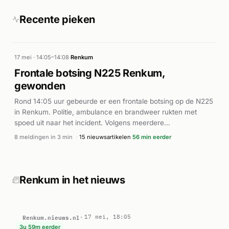
Recente pieken
17 mei · 14:05–14:08
·
Renkum
Frontale botsing N225 Renkum,
gewonden
Rond 14:05 uur gebeurde er een frontale botsing op de N225
in Renkum. Politie, ambulance en brandweer rukten met
spoed uit naar het incident. Volgens meerdere
nieuwsbronnen waren er gewonden bij de botsing. Het
8 meldingen in 3 min
·
15 nieuwsartikelen
56 min eerder
ongeval zorgde voor verkeersverstoring op de weg. De
exacte toedracht en aantal gewonden werden niet nader
gespecificeerd in de beschikbare berichten, maar het
incident werd als ernstig aangemerkt.
Renkum in het nieuws
Renkum.nieuws.nl
17 mei, 18:05
3u 59m eerder