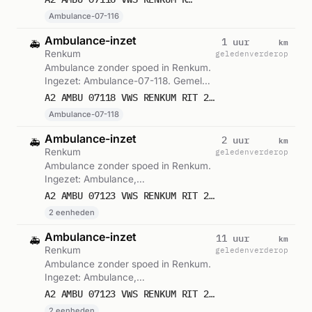
Ambulance-07-116
Ambulance-inzet
km
1 uur
🚑
Renkum
geleden
verderop
Ambulance zonder spoed in Renkum.
Ingezet: Ambulance-07-118. Gemeld
om 08:58.
A2 AMBU 07118 VWS RENKUM RIT 245112
Ambulance-07-118
Ambulance-inzet
km
2 uur
🚑
Renkum
geleden
verderop
Ambulance zonder spoed in Renkum.
Ingezet: Ambulance,
Voorwaardescheppend. Gemeld om
A2 AMBU 07123 VWS RENKUM RIT 245057
07:24.
2 eenheden
Ambulance-inzet
km
11 uur
🚑
Renkum
geleden
verderop
Ambulance zonder spoed in Renkum.
Ingezet: Ambulance,
Voorwaardescheppend. Gemeld om
A2 AMBU 07123 VWS RENKUM RIT 244865
22:15.
2 eenheden