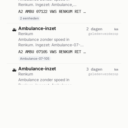
Renkum. Ingezet: Ambulance,
Voorwaardescheppend. Gemeld om
A2 AMBU 07122 VWS RENKUM RIT 242365
14:19.
2 eenheden
Ambulance-inzet
km
2 dagen
🚑
Renkum
geleden
verderop
Ambulance zonder spoed in
Renkum. Ingezet: Ambulance-07-
105. Gemeld om 12:04.
A2 AMBU 07105 VWS RENKUM RIT 242207
Ambulance-07-105
Ambulance-inzet
km
3 dagen
🚑
Renkum
geleden
verderop
Ambulance zonder spoed in
Renkum. Ingezet: Ambulance,
Voorwaardescheppend. Gemeld om
A2 AMBU 07123 VWS RENKUM RIT 241948
08:31.
2 eenheden
Ambulance-inzet
km
3 dagen
🚑
Renkum
geleden
verderop
Ambulance zonder spoed in
Renkum. Ingezet: Ambulance-07-