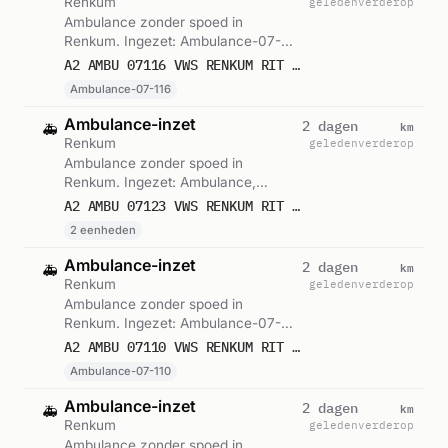
Renkum
geleden
verderop
Ambulance zonder spoed in
Renkum. Ingezet: Ambulance-07-
116. Gemeld om 23:16.
A2 AMBU 07116 VWS RENKUM RIT 242809
Ambulance-07-116
Ambulance-inzet
km
2 dagen
🚑
Renkum
geleden
verderop
Ambulance zonder spoed in
Renkum. Ingezet: Ambulance,
Voorwaardescheppend. Gemeld om
A2 AMBU 07123 VWS RENKUM RIT 242717
20:37.
2 eenheden
Ambulance-inzet
km
2 dagen
🚑
Renkum
geleden
verderop
Ambulance zonder spoed in
Renkum. Ingezet: Ambulance-07-
110. Gemeld om 17:43.
A2 AMBU 07110 VWS RENKUM RIT 242578
Ambulance-07-110
Ambulance-inzet
km
2 dagen
🚑
Renkum
geleden
verderop
Ambulance zonder spoed in