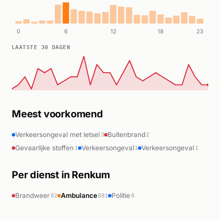
0
6
12
18
23
LAATSTE 30 DAGEN
Meest voorkomend
Verkeersongeval met letsel
Buitenbrand
3
2
Gevaarlijke stoffen
Verkeersongeval
Verkeersongeval
1
1
1
Per dienst in Renkum
Brandweer
Ambulance
Politie
62
881
6