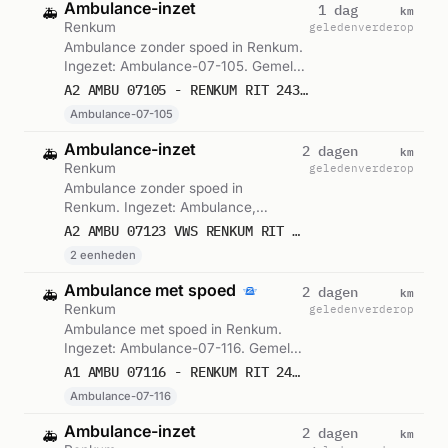
Ambulance-inzet
km
1 dag
🚑
Renkum
geleden
verderop
Ambulance zonder spoed in Renkum.
Ingezet: Ambulance-07-105. Gemeld
om 12:43.
A2 AMBU 07105 - RENKUM RIT 243328
Ambulance-07-105
Ambulance-inzet
km
2 dagen
🚑
Renkum
geleden
verderop
Ambulance zonder spoed in
Renkum. Ingezet: Ambulance,
Voorwaardescheppend. Gemeld om
A2 AMBU 07123 VWS RENKUM RIT 243028
08:39.
2 eenheden
Ambulance met spoed
km
2 dagen
🚑
Renkum
geleden
verderop
Ambulance met spoed in Renkum.
Ingezet: Ambulance-07-116. Gemeld
om 05:05.
A1 AMBU 07116 - RENKUM RIT 242947
Ambulance-07-116
Ambulance-inzet
km
2 dagen
🚑