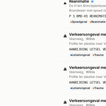
Reanimatie
🔥
Ds H ten Brinckplantsoe
Brandweer met spoed naa
P 1 BMD-01 REANIMAT
Spoedgeval
Reanimatie
Verkeersongeval met
🚔
Veenweg,
Wilnis
Politie ter plaatse naar 
AANRIJDING LETSEL V
Letselongeval
Trauma
Verkeersongeval met
🚔
Veenweg,
Wilnis
Politie ter plaatse naar 
AANRIJDING LETSEL V
Letselongeval
Trauma
Verkeersongeval met
🚔
Veenweg,
Wilnis