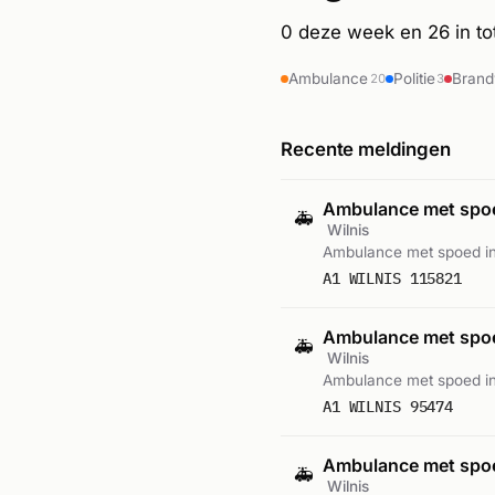
0 deze week en 26 in tota
Ambulance
Politie
Bran
20
3
Recente meldingen
Ambulance met sp
🚑
Wilnis
Ambulance met spoed in
A1 WILNIS 115821
Ambulance met sp
🚑
Wilnis
Ambulance met spoed in
A1 WILNIS 95474
Ambulance met sp
🚑
Wilnis