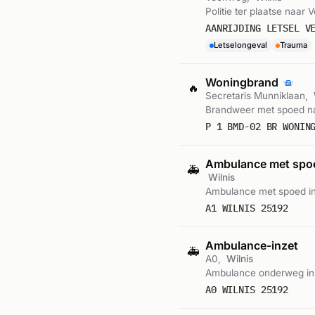
Politie ter plaatse naar 
AANRIJDING LETSEL V
Letselongeval
Trauma
Woningbrand
🔥
Secretaris Munniklaan,
Brandweer met spoed naa
P 1 BMD-02 BR WONIN
Ambulance met sp
🚑
Wilnis
Ambulance met spoed in
A1 WILNIS 25192
Ambulance-inzet
🚑
A0,
Wilnis
Ambulance onderweg in 
A0 WILNIS 25192