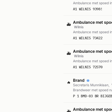
Ambulance met spoed in
A1 WILNIS 9398!
Ambulance met sp
🚑
Wilnis
Ambulance met spoed in
A1 WILNIS 73422
Ambulance met sp
🚑
Wilnis
Ambulance met spoed in
A1 WILNIS 72570
Brand
🔥
Secretaris Munniklaan,
Brandweer met spoed na
P 1 BMD-03 BR BIJGE
Ambulance met sp
🚑