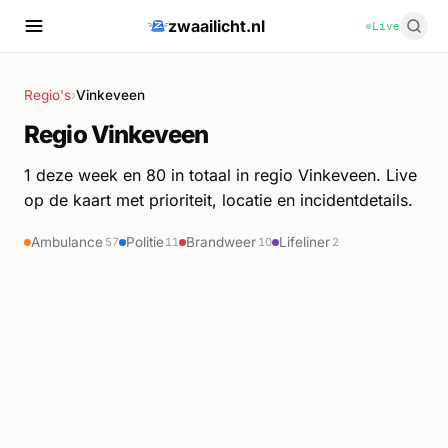
zwaailicht.nl
Live
Regio's
›
Vinkeveen
Regio Vinkeveen
1 deze week en 80 in totaal in regio Vinkeveen. Live
op de kaart met prioriteit, locatie en incidentdetails.
Ambulance
Politie
Brandweer
Lifeliner
57
11
10
2