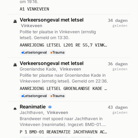
om 19:16.
A1 VINKEVEEN
Verkeersongeval met letsel
34 dagen
🚔
Vinkeveen
geleden
Politie ter plaatse in Vinkeveen (ernstig
letsel). Gemeld om 13:30.
AANRIJDING LETSEL L201 RE 55,7 VINKEVEEN
Letselongeval
Trauma
Verkeersongeval met letsel
36 dagen
🚔
Groenlandse Kade,
Vinkeveen
geleden
Politie ter plaatse naar Groenlandse Kade in
Vinkeveen (ernstig letsel). Gemeld om 22:36.
AANRIJDING LETSEL GROENLANDSE KADE VINKEVEEN
Letselongeval
Trauma
Reanimatie
43 dagen
🔥
Jachthaven,
Vinkeveen
geleden
Brandweer met spoed naar Jachthaven in
Vinkeveen (reanimatie). Ingezet: BMD-01.
Gemeld om 18:16.
P 1 BMD-01 REANIMATIE JACHTHAVEN ACHTERBOS ACHTERBOS VINKEVEEN 091431 091412 091480