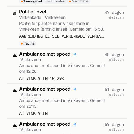
Spoedgeval
3 eenheden
Reanimatie
Politie-inzet
47 dagen
🚔
Vinkenkade,
Vinkeveen
geleden
Politie ter plaatse naar Vinkenkade in
Vinkeveen (ernstig letsel). Gemeld om 15:58.
AANRIJDHNG LETSEL VINKENKADE VINKEVEEN
Trauma
Ambulance met spoed
48 dagen
🚑
Vinkeveen
geleden
Ambulance met spoed in Vinkeveen. Gemeld
om 12:28.
A1 VINKEVEEN 10129<
Ambulance met spoed
51 dagen
🚑
Vinkeveen
geleden
Ambulance met spoed in Vinkeveen. Gemeld
om 22:13.
A1 VINKEVEEN
Ambulance met spoed
59 dagen
🚑
Vinkeveen
geleden