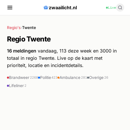
zwaailicht.nl
Live
Regio's
›
Twente
Regio Twente
16 meldingen
vandaag, 113 deze week en 3000 in
totaal in regio Twente. Live op de kaart met
prioriteit, locatie en incidentdetails.
Brandweer
Politie
Ambulance
Overige
2268
423
281
26
Lifeliner
2