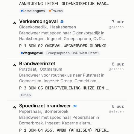
10:36.
AANRIJDING LETSEL OLDENKOTSEDIJK HAAKSBERGEN 598089
Letselongeval
Trauma
Verkeersongeval
7 uur
🔥
Oldenkotsedijk,
Haaksbergen
geleden
Brandweer met spoed naar Oldenkotsedijk in
Haaksbergen. Ingezet: Groepsoproep, OvD
West (Inzet). Gemeld om 10:33.
P 1 BON-02 ONGEVAL WEGVERVOER OLDENKOTSEDIJK HAAKSBERGEN 059095 054531
Wegongeval
Groepsoproep, OvD West (Inzet)
Brandweerinzet
8 uur
🔥
Putstraat,
Ootmarsum
geleden
Brandweer voor routineklus naar Putstraat in
Ootmarsum. Ingezet: Groep. Gemeld om
09:55.
P 3 BON-05 DIENSTVERLENING HUIZE DEN OOSTERBORGH VERPLEEGHUIS PUTSTRAAT OOTMARSUM 052631
Groep
Spoedinzet brandweer
8 uur
🔥
Pepershaar,
Bornerbroek
geleden
Brandweer met spoed naar Pepershaar in
Bornerbroek. Ingezet: Kazerne alarm
dagploeg, Centrum - HW-3151 (Regio),
P 1 BON-04 ASS. AMBU (AFHIJSEN) PEPERSHAAR BORNERBROEK 053151