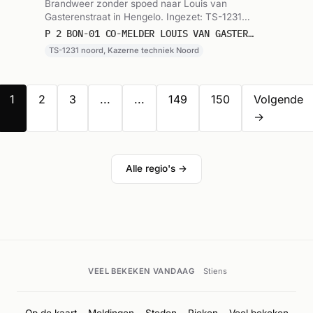
Brandweer zonder spoed naar Louis van
Gasterenstraat in Hengelo. Ingezet: TS-1231
noord, Kazerne techniek Noord. Gemeld om
P 2 BON-01 CO-MELDER LOUIS VAN GASTERENSTRAAT HENGELO 051231
01:51.
TS-1231 noord, Kazerne techniek Noord
1
2
3
...
...
149
150
Volgende
→
Alle regio's →
VEEL BEKEKEN VANDAAG
Stiens
Op de kaart
Meldingen
Steden
Pieken
Veel bekeken