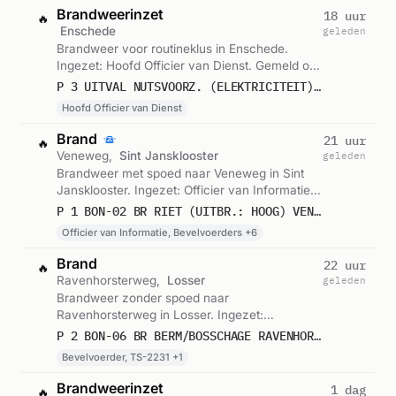
Brandweerinzet
18 uur
🔥
Enschede
geleden
Brandweer voor routineklus in Enschede.
Ingezet: Hoofd Officier van Dienst. Gemeld om
00:02.
P 3 UITVAL NUTSVOORZ. (ELEKTRICITEIT) ENSCHEDE
Hoofd Officier van Dienst
Brand
21 uur
🔥
Veneweg,
Sint Jansklooster
geleden
Brandweer met spoed naar Veneweg in Sint
Jansklooster. Ingezet: Officier van Informatie,
Bevelvoerders, Lichtkrant Kazerne en 5
P 1 BON-02 BR RIET (UITBR.: HOOG) VENEWEG SINT JANSKLOOSTER 049094 041235 041234 059088 059001
andere eenheden. Gemeld om 21:13.
Officier van Informatie, Bevelvoerders +6
Brand
22 uur
🔥
Ravenhorsterweg,
Losser
geleden
Brandweer zonder spoed naar
Ravenhorsterweg in Losser. Ingezet:
Bevelvoerder, TS-2231, Besturing Kazerne.
P 2 BON-06 BR BERM/BOSSCHAGE RAVENHORSTERWEG LOSSER 052231
Gemeld om 19:28.
Bevelvoerder, TS-2231 +1
Brandweerinzet
1 dag
🔥