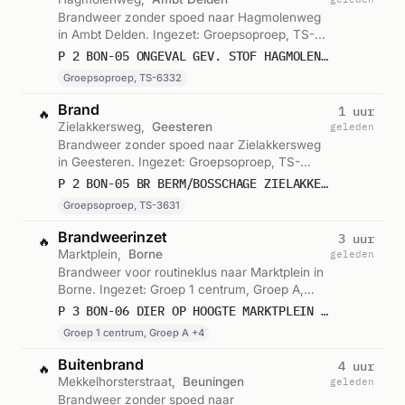
Brandweer zonder spoed naar Hagmolenweg
in Ambt Delden. Ingezet: Groepsoproep, TS-
6332. Let op: incident met gevaarlijke stoffen.
P 2 BON-05 ONGEVAL GEV. STOF HAGMOLENWEG AMBT DELDEN 051531
Gemeld om 16:55.
Groepsoproep, TS-6332
Brand
1 uur
🔥
Zielakkersweg,
Geesteren
geleden
Brandweer zonder spoed naar Zielakkersweg
in Geesteren. Ingezet: Groepsoproep, TS-
3631. Gemeld om 16:17.
P 2 BON-05 BR BERM/BOSSCHAGE ZIELAKKERSWEG GEESTEREN OV 053631
Groepsoproep, TS-3631
Brandweerinzet
3 uur
🔥
Marktplein,
Borne
geleden
Brandweer voor routineklus naar Marktplein in
Borne. Ingezet: Groep 1 centrum, Groep A,
HW-1151 centrum en 3 andere eenheden.
P 3 BON-06 DIER OP HOOGTE MARKTPLEIN BORNE 051151 051331
Gemeld om 14:37.
Groep 1 centrum, Groep A +4
Buitenbrand
4 uur
🔥
Mekkelhorsterstraat,
Beuningen
geleden
Brandweer zonder spoed naar