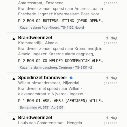
Antaresstraat,
Enschede
geleden
Brandweer zonder spoed naar Antaresstraat in
Enschede. Ingezet: Kazernealarm Post-Noord,
TS-4132 Noord. Gemeld om 13:55.
P 2 BON-02 BUITENSLUITING (DEUR OPENEN) ANTARESSTRAAT ENSCHEDE 054231
Kazernealarm Post-Noord, TS-4132 Noord
Brandweerinzet
1 dag
🔥
Krommendijk,
Almelo
geleden
Brandweer zonder spoed naar Krommendijk in
Almelo. Ingezet: Kazerne alarm dagploeg,
Centrum - TS-3131, Besturing kazerne en 1
P 2 BON-02 CO-MELDER KROMMENDIJK ALMELO 053131
andere eenheden. Gemeld om 07:39.
Kazerne alarm dagploeg, Centrum - TS-3131 +2
Spoedinzet brandweer
1 dag
🔥
Willem-alexanderstraat,
Nijverdal
geleden
Brandweer met spoed naar Willem-
alexanderstraat in Nijverdal. Ingezet:
Bemanning AL 5151, AL-5151. Gemeld om
P 1 BON-01 ASS. AMBU (AFHIJSEN) WILLEM-ALEXANDERSTRAAT NIJVERDAL 055151
03:53.
Bemanning AL 5151, AL-5151
Brandweerinzet
1 dag
🔥
Louis van Gasterenstraat,
Hengelo
geleden