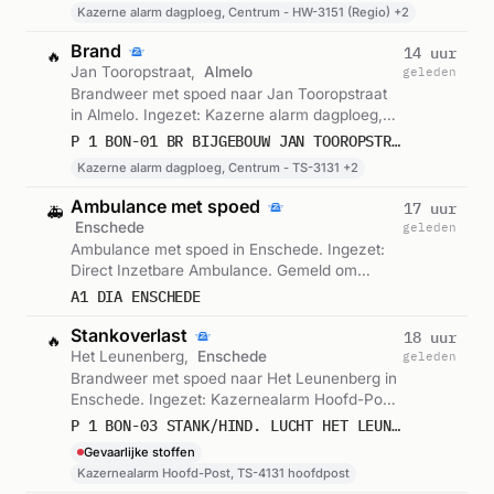
Besturing kazerne en 1 andere eenheden.
Kazerne alarm dagploeg, Centrum - HW-3151 (Regio) +2
Gemeld om 09:23.
Brand
14 uur
🔥
Jan Tooropstraat,
Almelo
geleden
Brandweer met spoed naar Jan Tooropstraat
in Almelo. Ingezet: Kazerne alarm dagploeg,
Centrum - TS-3131, Besturing kazerne en 1
P 1 BON-01 BR BIJGEBOUW JAN TOOROPSTRAAT ALMELO 053131
andere eenheden. Gemeld om 04:08.
Kazerne alarm dagploeg, Centrum - TS-3131 +2
Ambulance met spoed
17 uur
🚑
Enschede
geleden
Ambulance met spoed in Enschede. Ingezet:
Direct Inzetbare Ambulance. Gemeld om
00:42.
A1 DIA ENSCHEDE
Stankoverlast
18 uur
🔥
Het Leunenberg,
Enschede
geleden
Brandweer met spoed naar Het Leunenberg in
Enschede. Ingezet: Kazernealarm Hoofd-Post,
TS-4131 hoofdpost. Let op: incident met
P 1 BON-03 STANK/HIND. LUCHT HET LEUNENBERG ENSCHEDE 054131
gevaarlijke stoffen. Gemeld om 00:03.
Gevaarlijke stoffen
Kazernealarm Hoofd-Post, TS-4131 hoofdpost