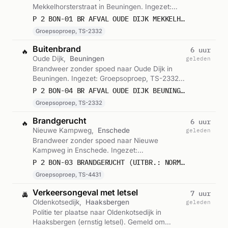
Mekkelhorsterstraat in Beuningen. Ingezet:
Groepsoproep, TS-2332. Gemeld om 13:46.
P 2 BON-01 BR AFVAL OUDE DIJK MEKKELHORSTERSTRAAT BEUNINGEN OV 052331
Groepsoproep, TS-2332
Buitenbrand
6 uur
🔥
Oude Dijk,
Beuningen
geleden
Brandweer zonder spoed naar Oude Dijk in
Beuningen. Ingezet: Groepsoproep, TS-2332.
Gemeld om 11:44.
P 2 BON-04 BR AFVAL OUDE DIJK BEUNINGEN OV 052331
Groepsoproep, TS-2332
Brandgerucht
6 uur
🔥
Nieuwe Kampweg,
Enschede
geleden
Brandweer zonder spoed naar Nieuwe
Kampweg in Enschede. Ingezet:
Groepsoproep, TS-4431. Gemeld om 11:40.
P 2 BON-03 BRANDGERUCHT (UITBR.: NORMAAL) NIEUWE KAMPWEG ENSCHEDE 054431
Groepsoproep, TS-4431
Verkeersongeval met letsel
7 uur
🚔
Oldenkotsedijk,
Haaksbergen
geleden
Politie ter plaatse naar Oldenkotsedijk in
Haaksbergen (ernstig letsel). Gemeld om