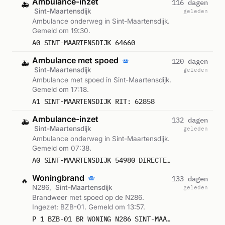
Ambulance-inzet
116 dagen
🚑
Sint-Maartensdijk
geleden
Ambulance onderweg in Sint-Maartensdijk.
Gemeld om 19:30.
A0 SINT-MAARTENSDIJK 64660
Ambulance met spoed
120 dagen
🚑
Sint-Maartensdijk
geleden
Ambulance met spoed in Sint-Maartensdijk.
Gemeld om 17:18.
A1 SINT-MAARTENSDIJK RIT: 62858
Ambulance-inzet
132 dagen
🚑
Sint-Maartensdijk
geleden
Ambulance onderweg in Sint-Maartensdijk.
Gemeld om 07:38.
A0 SINT-MAARTENSDIJK 54980 DIRECTE INZET: JA
Woningbrand
133 dagen
🔥
N286,
Sint-Maartensdijk
geleden
Brandweer met spoed op de N286.
Ingezet: BZB-01. Gemeld om 13:57.
P 1 BZB-01 BR WONING N286 SINT-MAARTENSDIJK 192234