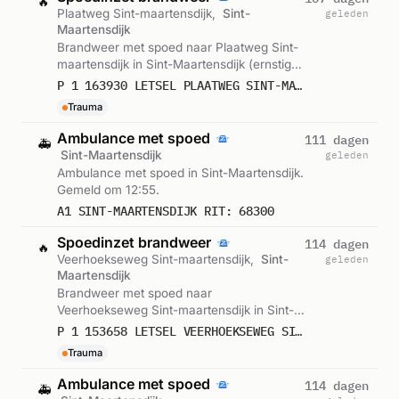
🔥
Plaatweg Sint-maartensdijk,
Sint-
geleden
Maartensdijk
Brandweer met spoed naar Plaatweg Sint-
maartensdijk in Sint-Maartensdijk (ernstig
letsel). Gemeld om 13:37.
P 1 163930 LETSEL PLAATWEG SINT-MAARTENSDIJK
Trauma
Ambulance met spoed
111 dagen
🚑
Sint-Maartensdijk
geleden
Ambulance met spoed in Sint-Maartensdijk.
Gemeld om 12:55.
A1 SINT-MAARTENSDIJK RIT: 68300
Spoedinzet brandweer
114 dagen
🔥
Veerhoekseweg Sint-maartensdijk,
Sint-
geleden
Maartensdijk
Brandweer met spoed naar
Veerhoekseweg Sint-maartensdijk in Sint-
Maartensdijk (ernstig letsel). Gemeld om
P 1 153658 LETSEL VEERHOEKSEWEG SINT-MAARTENSDIJK
17:19.
Trauma
Ambulance met spoed
114 dagen
🚑