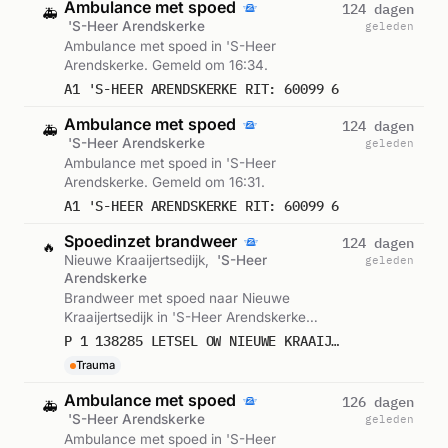
Ambulance met spoed
124 dagen
🚑
'S-Heer Arendskerke
geleden
Ambulance met spoed in 'S-Heer
Arendskerke. Gemeld om 16:34.
A1 'S-HEER ARENDSKERKE RIT: 60099 6
Ambulance met spoed
124 dagen
🚑
'S-Heer Arendskerke
geleden
Ambulance met spoed in 'S-Heer
Arendskerke. Gemeld om 16:31.
A1 'S-HEER ARENDSKERKE RIT: 60099 6
Spoedinzet brandweer
124 dagen
🔥
Nieuwe Kraaijertsedijk,
'S-Heer
geleden
Arendskerke
Brandweer met spoed naar Nieuwe
Kraaijertsedijk in 'S-Heer Arendskerke
(ernstig letsel). Gemeld om 16:30.
P 1 138285 LETSEL OW NIEUWE KRAAIJERTSEDIJK 58.69 'S-HEER ARENDSKERKE
Trauma
Ambulance met spoed
126 dagen
🚑
'S-Heer Arendskerke
geleden
Ambulance met spoed in 'S-Heer