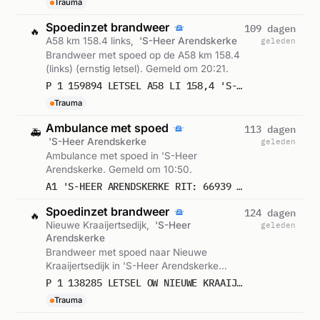
Trauma
Spoedinzet brandweer
109 dagen
🔥
A58 km 158.4 links,
'S-Heer Arendskerke
geleden
Brandweer met spoed op de A58 km 158.4
(links) (ernstig letsel). Gemeld om 20:21.
P 1 159894 LETSEL A58 LI 158,4 'S-HEER ARENDSKERKE
Trauma
Ambulance met spoed
113 dagen
🚑
'S-Heer Arendskerke
geleden
Ambulance met spoed in 'S-Heer
Arendskerke. Gemeld om 10:50.
A1 'S-HEER ARENDSKERKE RIT: 66939 DIRECTE INZET: JA
Spoedinzet brandweer
124 dagen
🔥
Nieuwe Kraaijertsedijk,
'S-Heer
geleden
Arendskerke
Brandweer met spoed naar Nieuwe
Kraaijertsedijk in 'S-Heer Arendskerke
(ernstig letsel). Gemeld om 17:15.
P 1 138285 LETSEL OW NIEUWE KRAAIJERTSEDIJK 58.69 'S-HEER ARENDSKERKE
Trauma