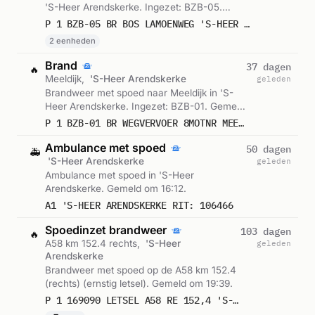
'S-Heer Arendskerke. Ingezet: BZB-05.
Gemeld om 15:39.
P 1 BZB-05 BR BOS LAMOENWEG 'S-HEER ARENDSKERKE 198960 198981
2 eenheden
Brand
37 dagen
🔥
Meeldijk,
'S-Heer Arendskerke
geleden
Brandweer met spoed naar Meeldijk in 'S-
Heer Arendskerke. Ingezet: BZB-01. Gemeld
om 18:12.
P 1 BZB-01 BR WEGVERVOER 8MOTNR MEELDIJK 'S-HEER ARENDSKERKE 194930
Ambulance met spoed
50 dagen
🚑
'S-Heer Arendskerke
geleden
Ambulance met spoed in 'S-Heer
Arendskerke. Gemeld om 16:12.
A1 'S-HEER ARENDSKERKE RIT: 106466
Spoedinzet brandweer
103 dagen
🔥
A58 km 152.4 rechts,
'S-Heer
geleden
Arendskerke
Brandweer met spoed op de A58 km 152.4
(rechts) (ernstig letsel). Gemeld om 19:39.
P 1 169090 LETSEL A58 RE 152,4 'S-HEER ARENDSKERKE