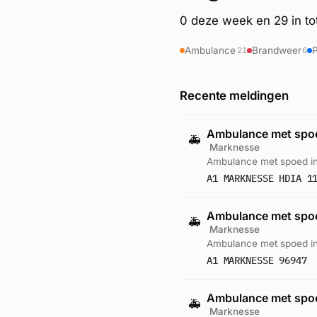
0 deze week en 29 in tota
Ambulance
Brandweer
P
21
6
Recente meldingen
Ambulance met sp
🚑
Marknesse
Ambulance met spoed in
A1 MARKNESSE HDIA 1
Ambulance met sp
🚑
Marknesse
Ambulance met spoed in
A1 MARKNESSE 96947
Ambulance met sp
🚑
Marknesse