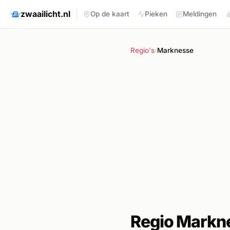
zwaailicht.nl
Op de kaart
Pieken
Meldingen
Regio's
›
Marknesse
Regio Markn