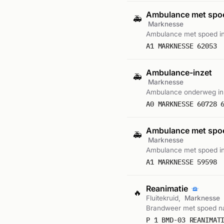
Ambulance met sp
🚑
Marknesse
Ambulance met spoed i
A1 MARKNESSE 62053
Ambulance-inzet
🚑
Marknesse
Ambulance onderweg in
A0 MARKNESSE 60728 
Ambulance met sp
🚑
Marknesse
Ambulance met spoed i
A1 MARKNESSE 59598
Reanimatie
🔥
Fluitekruid,
Marknesse
Brandweer met spoed naa
P 1 BMD-03 REANIMAT