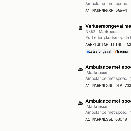
Ambulance met spoed in
A1 MARKNESSE 96604
Verkeersongeval met
🚔
N352,
Marknesse
Politie ter plaatse op de
AANRIJDING LETSEL N
Letselongeval
Trauma
Ambulance met sp
🚑
Marknesse
Ambulance met spoed in
A1 MARKNESSE DIA 73
Ambulance met sp
🚑
Marknesse
Ambulance met spoed i
A1 MARKNESSE 68040