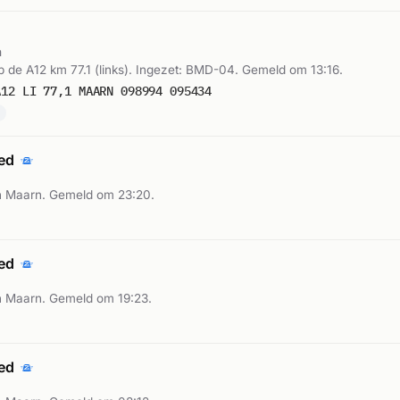
n
de A12 km 77.1 (links). Ingezet: BMD-04. Gemeld om 13:16.
A12 LI 77,1 MAARN 098994 095434
n
oed
n Maarn. Gemeld om 23:20.
oed
 Maarn. Gemeld om 19:23.
oed