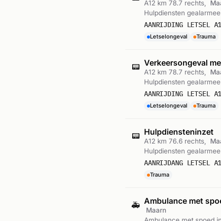
A12 km 78.7 rechts,
Ma
Hulpdiensten gealarmeer
AANRIJDING LETSEL A
Letselongeval
Trauma
Verkeersongeval met
📟
A12 km 78.7 rechts,
Ma
Hulpdiensten gealarmeerd
AANRIJDING LETSEL A
Letselongeval
Trauma
Hulpdiensteninzet
📟
A12 km 76.6 rechts,
Ma
Hulpdiensten gealarmeer
AANRIJDANG LETSEL A
Trauma
Ambulance met sp
🚑
Maarn
Ambulance met spoed in