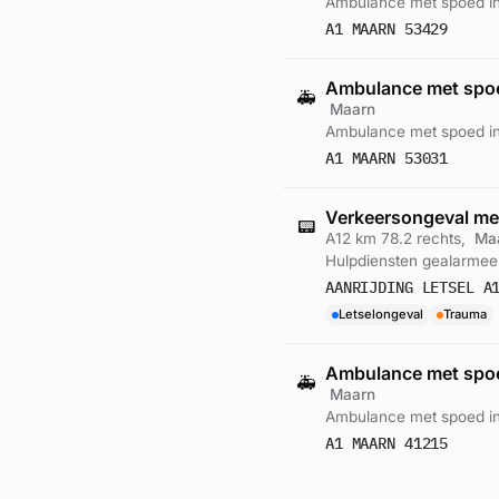
Ambulance met spoed i
A1 MAARN 53429
Ambulance met sp
🚑
Maarn
Ambulance met spoed in
A1 MAARN 53031
Verkeersongeval met
📟
A12 km 78.2 rechts,
Ma
Hulpdiensten gealarmeer
AANRIJDING LETSEL A
Letselongeval
Trauma
Ambulance met sp
🚑
Maarn
Ambulance met spoed in
A1 MAARN 41215