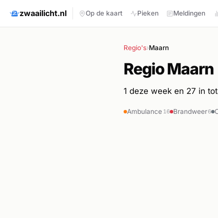
zwaailicht.nl
Op de kaart
Pieken
Meldingen
Regio's
›
Maarn
Regio Maarn
1 deze week en 27 in tota
Ambulance
Brandweer
16
6