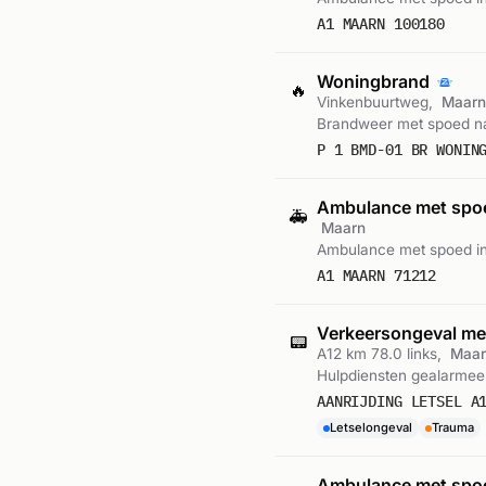
A1 MAARN 100180
Woningbrand
🔥
Vinkenbuurtweg,
Maarn
Brandweer met spoed na
P 1 BMD-01 BR WONIN
Ambulance met sp
🚑
Maarn
Ambulance met spoed in
A1 MAARN 71212
Verkeersongeval met
📟
A12 km 78.0 links,
Maar
Hulpdiensten gealarmeerd
AANRIJDING LETSEL A
Letselongeval
Trauma
Ambulance met sp