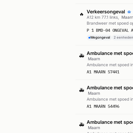
Verkeersongeval
🔥
A12 km 77.1 links,
Maar
Brandweer met spoed op 
P 1 BMD-04 ONGEVAL 
Wegongeval
2 eenhede
Ambulance met sp
🚑
Maarn
Ambulance met spoed i
A1 MAARN 57441
Ambulance met sp
🚑
Maarn
Ambulance met spoed in
A1 MAARN 54496
Ambulance met sp
🚑
Maarn