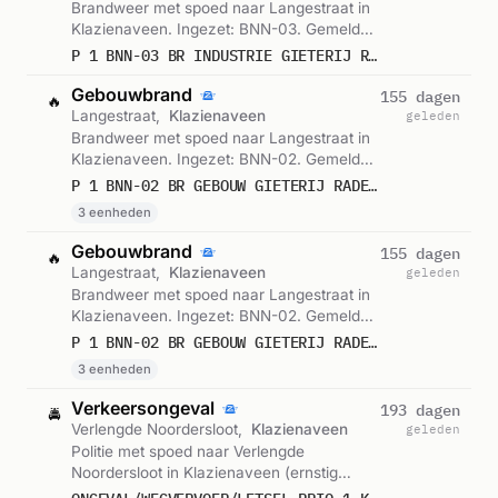
Brandweer met spoed naar Langestraat in
Klazienaveen. Ingezet: BNN-03. Gemeld
om 00:09.
P 1 BNN-03 BR INDUSTRIE GIETERIJ RADEMAKERS BV LANGESTRAAT KLAZIENAVEEN 038650
Gebouwbrand
155 dagen
🔥
Langestraat,
Klazienaveen
geleden
Brandweer met spoed naar Langestraat in
Klazienaveen. Ingezet: BNN-02. Gemeld
om 18:00.
P 1 BNN-02 BR GEBOUW GIETERIJ RADEMAKERS BV LANGESTRAAT KLAZIENAVEEN 038693 038768 038732
3 eenheden
Gebouwbrand
155 dagen
🔥
Langestraat,
Klazienaveen
geleden
Brandweer met spoed naar Langestraat in
Klazienaveen. Ingezet: BNN-02. Gemeld
om 17:53.
P 1 BNN-02 BR GEBOUW GIETERIJ RADEMAKERS BV LANGESTRAAT KLAZIENAVEEN 038693 038768 038732
3 eenheden
Verkeersongeval
193 dagen
🚔
Verlengde Noordersloot,
Klazienaveen
geleden
Politie met spoed naar Verlengde
Noordersloot in Klazienaveen (ernstig
letsel). Gemeld om 12:19.