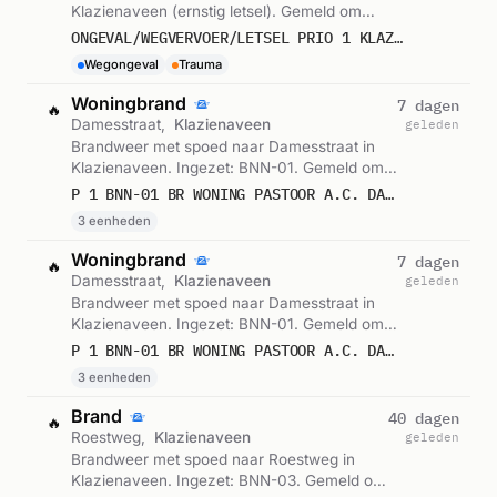
Klazienaveen (ernstig letsel). Gemeld om
10:59.
ONGEVAL/WEGVERVOER/LETSEL PRIO 1 KLAZIENAVEEN LANGESTRAAT
Wegongeval
Trauma
Woningbrand
7 dagen
🔥
Damesstraat,
Klazienaveen
geleden
Brandweer met spoed naar Damesstraat in
Klazienaveen. Ingezet: BNN-01. Gemeld om
00:42.
P 1 BNN-01 BR WONING PASTOOR A.C. DAMESSTRAAT KLAZIENAVEEN 038693 038768 038732
3 eenheden
Woningbrand
7 dagen
🔥
Damesstraat,
Klazienaveen
geleden
Brandweer met spoed naar Damesstraat in
Klazienaveen. Ingezet: BNN-01. Gemeld om
00:39.
P 1 BNN-01 BR WONING PASTOOR A.C. DAMESSTRAAT KLAZIENAVEEN 038693 038768 038732
3 eenheden
Brand
40 dagen
🔥
Roestweg,
Klazienaveen
geleden
Brandweer met spoed naar Roestweg in
Klazienaveen. Ingezet: BNN-03. Gemeld om