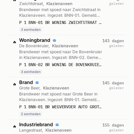
Zwichtstraat,
Klazienaveen
geleden
Brandweer met spoed naar Zwichtstraat in
Klazienaveen. Ingezet: BNN-01. Gemeld
om 00:31.
P 1 BNN-01 BR WONING ZWICHTSTRAAT KLAZIENAVEEN 038693 038768 038732
3 eenheden
Woningbrand
143 dagen
🔥
De Bovenkruier,
Klazienaveen
geleden
Brandweer met spoed naar De Bovenkruier
in Klazienaveen. Ingezet: BNN-02. Gemeld
om 18:20.
P 1 BNN-02 BR WONING DE BOVENKRUIER KLAZIENAVEEN 038693 038768 038732
3 eenheden
Brand
145 dagen
🔥
Grote Beer,
Klazienaveen
geleden
Brandweer met spoed naar Grote Beer in
Klazienaveen. Ingezet: BNN-01. Gemeld
om 04:36.
P 1 BNN-01 BR WEGVERVOER AUTO GROTE BEER KLAZIENAVEEN 038768 038732
2 eenheden
Industriebrand
155 dagen
🔥
Langestraat,
Klazienaveen
geleden