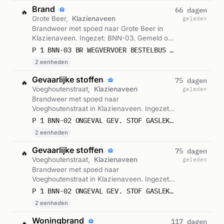
Brand
66 dagen
🔥
Grote Beer,
Klazienaveen
geleden
Brandweer met spoed naar Grote Beer in
Klazienaveen. Ingezet: BNN-03. Gemeld om
00:29.
P 1 BNN-03 BR WEGVERVOER BESTELBUS GROTE BEER KLAZIENAVEEN 038768 038732
2 eenheden
Gevaarlijke stoffen
75 dagen
🔥
Voeghoutenstraat,
Klazienaveen
geleden
Brandweer met spoed naar
Voeghoutenstraat in Klazienaveen. Ingezet:
BNN-02. Let op: incident met gevaarlijke
P 1 BNN-02 ONGEVAL GEV. STOF GASLEKKAGE BUITEN METING VOEGHOUTENSTRAAT KLAZIENAVEEN 038693 038732
stoffen. Gemeld om 12:59.
2 eenheden
Gevaarlijke stoffen
75 dagen
🔥
Voeghoutenstraat,
Klazienaveen
geleden
Brandweer met spoed naar
Voeghoutenstraat in Klazienaveen. Ingezet:
BNN-02. Let op: incident met gevaarlijke
P 1 BNN-02 ONGEVAL GEV. STOF GASLEKKAGE BUITEN METING VOEGHOUTENSTRAAT KLAZIENAVEEN 038693 038732
stoffen. Gemeld om 11:54.
2 eenheden
Woningbrand
117 dagen
🔥