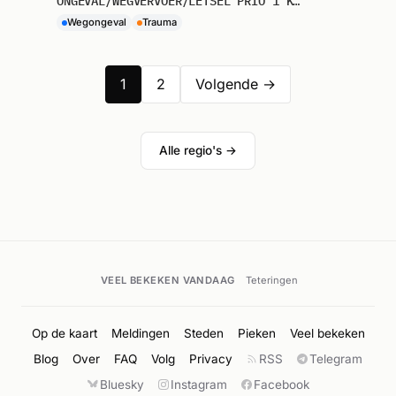
ONGEVAL/WEGVERVOER/LETSEL PRIO 1 KLAZIENAVEEN VERLENGDE NOORDERSLOOT
Wegongeval
Trauma
1
2
Volgende →
Alle regio's →
VEEL BEKEKEN VANDAAG
Teteringen
Op de kaart
Meldingen
Steden
Pieken
Veel bekeken
Blog
Over
FAQ
Volg
Privacy
RSS
Telegram
Bluesky
Instagram
Facebook