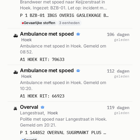
Brandweer met spoed naar Keijzerstraat in
Hoek. Ingezet: BZB-01. Let op: incident met
gevaarlijke stoffen. Gemeld om 12:36.
P 1 BZB-01 IBGS OVERIG GASLEKKAGE BUITEN KEIJZERSTRAAT HOEK 196632 196660 196695
Gevaarlijke stoffen
3 eenheden
Ambulance met spoed
106 dagen
🚑
Hoek
geleden
Ambulance met spoed in Hoek. Gemeld om
08:52.
A1 HOEK RIT: 70633
Ambulance met spoed
112 dagen
🚑
Hoek
geleden
Ambulance met spoed in Hoek. Gemeld om
10:20.
A1 HOEK RIT: 66923
Overval
119 dagen
🚔
Langestraat,
Hoek
geleden
Politie met spoed naar Langestraat in Hoek.
Gemeld om 20:21.
P 1 144852 OVERVAL SUGRMARKT PLUS SUPERMARKT PLUS LANGESTRAAT HOEK