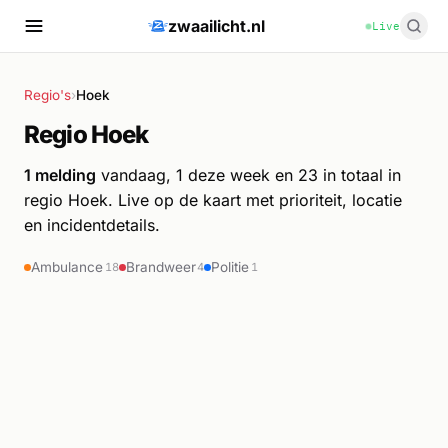
zwaailicht.nl
Live
Regio's
›
Hoek
Regio Hoek
1 melding
vandaag, 1 deze week en 23 in totaal in
regio Hoek. Live op de kaart met prioriteit, locatie
en incidentdetails.
Ambulance
Brandweer
Politie
18
4
1