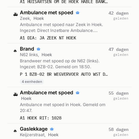
A1 HUISARTSEN OM DE HOEK HABLE BANKASTRAAT SGZAVH : 15138
Ambulance met spoed
42 dagen
🚑
Zeek,
Hoek
geleden
Ambulance met spoed naar Zeek in Hoek.
Ingezet: Direct Inzetbare Ambulance.
Gemeld om 23:55.
A1 DIA: JA ZEEK NT HOEK
Brand
47 dagen
🔥
N62 links,
Hoek
geleden
Brandweer met spoed op de N62 (links).
Ingezet: BZB-02. Gemeld om 18:50.
P 1 BZB-02 BR WEGVERVOER AUTO WST DWV L04 WES4BUIS N62 LI - WESTERSCHEHDETUNNE HOEK 194995 196695 194738 196631
4 eenheden
Ambulance met spoed
55 dagen
🚑
Hoek
geleden
Ambulance met spoed in Hoek. Gemeld om
20:47.
A1 HOEK RIT: 1028
Gaslekkage
58 dagen
🔥
Keijzerstraat,
Hoek
geleden