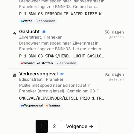
Brandweer met spoed naar Rkhovenstraat in
Franeker. Ingezet: BNN-03. Gemeld om
10:16.
P 1 BNN-03 PERSOON TE WATER RIFZE W%RKHOVENSTRAAT FRANEKER 024831 026110 024611
Water
3 eenheden
Gaslucht
58 dagen
🔥
Zilverstraat,
Franeker
geleden
Brandweer met spoed naar Zilverstraat in
Franeker. Ingezet: BNN-03. Let op: incident
met gevaarlijke stoffen. Gemeld om 15:31.
P 1 BNN-03 STANK/HIND. LUCHT GASLUCHT BINNEN ZILVERSTRAAT FRANEKER 024831 027393
Gevaarlijke stoffen
2 eenheden
Verkeersongeval
92 dagen
🚔
Edisonstraat,
Franeker
geleden
Politie met spoed naar Edisonstraat in
Franeker (ernstig letsel). Gemeld om 08:11.
ONGEVAL/WEGVERVOER/LETSEL PRIO 1 FRANEKER EDISONSTRAAT
Wegongeval
Trauma
1
2
Volgende →