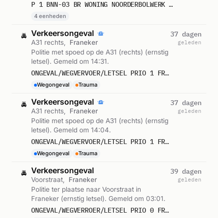
00:22.
P 1 BNN-03 BR WONING NOORDERBOLWERK FRANEKER 024831 024631 024650 027393
4 eenheden
Verkeersongeval
37 dagen
🚔
A31 rechts,
Franeker
geleden
Politie met spoed op de A31 (rechts) (ernstig
letsel). Gemeld om 14:31.
ONGEVAL/WEGVERVOER/LETSEL PRIO 1 FRANEKER AFRIT A31 RE - FRANEKER 20
Wegongeval
Trauma
Verkeersongeval
37 dagen
🚔
A31 rechts,
Franeker
geleden
Politie met spoed op de A31 (rechts) (ernstig
letsel). Gemeld om 14:04.
ONGEVAL/WEGVERVOER/LETSEL PRIO 1 FRANEKER AFRIT A31 RE - FRANEKER 20
Wegongeval
Trauma
Verkeersongeval
39 dagen
🚔
Voorstraat,
Franeker
geleden
Politie ter plaatse naar Voorstraat in
Franeker (ernstig letsel). Gemeld om 03:01.
ONGEVAL/WEGVERROER/LETSEL PRIO 0 FRANEKER PRIMERA FRANEKER VOORSTRAAT