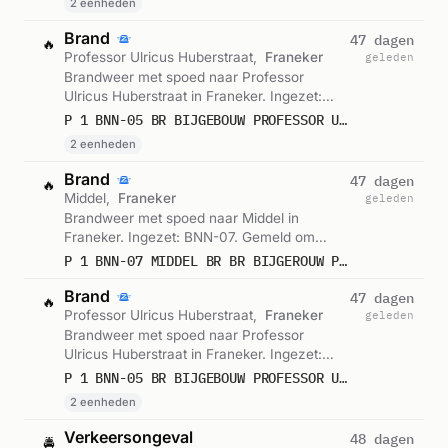
2 eenheden
Brand
47 dagen
🔥
Professor Ulricus Huberstraat,
Franeker
geleden
Brandweer met spoed naar Professor
Ulricus Huberstraat in Franeker. Ingezet:
BNN-05. Gemeld om 08:29.
P 1 BNN-05 BR BIJGEBOUW PROFESSOR ULRICUS HUBERSTRAAT FRANEKER 024831 025693
2 eenheden
Brand
47 dagen
🔥
Middel,
Franeker
geleden
Brandweer met spoed naar Middel in
Franeker. Ingezet: BNN-07. Gemeld om
08:27.
P 1 BNN-07 MIDDEL BR BR BIJGEROUW PROFESSOR ULRICUS HUBERSTSAAT FRANEKER 024631
Brand
47 dagen
🔥
Professor Ulricus Huberstraat,
Franeker
geleden
Brandweer met spoed naar Professor
Ulricus Huberstraat in Franeker. Ingezet:
BNN-05. Gemeld om 08:27.
P 1 BNN-05 BR BIJGEBOUW PROFESSOR ULRICUS HUBERSTRAAT FRANEKER 024831 025693
2 eenheden
Verkeersongeval
48 dagen
🚔