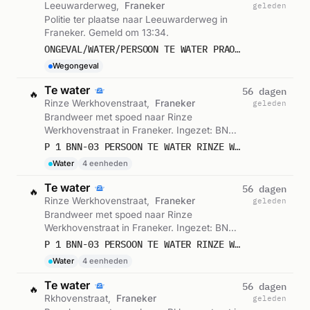
Leeuwarderweg,
Franeker
geleden
Politie ter plaatse naar Leeuwarderweg in
Franeker. Gemeld om 13:34.
ONGEVAL/WATER/PERSOON TE WATER PRAO 1 FRANEKER LEEUWARDERWEG
Wegongeval
Te water
56 dagen
🔥
Rinze Werkhovenstraat,
Franeker
geleden
Brandweer met spoed naar Rinze
Werkhovenstraat in Franeker. Ingezet: BNN-
03. Gemeld om 10:18.
P 1 BNN-03 PERSOON TE WATER RINZE WERKHOVENSTRAAT FRANEKER 024831 026110 024611 027393
Water
4 eenheden
Te water
56 dagen
🔥
Rinze Werkhovenstraat,
Franeker
geleden
Brandweer met spoed naar Rinze
Werkhovenstraat in Franeker. Ingezet: BNN-
03. Gemeld om 10:16.
P 1 BNN-03 PERSOON TE WATER RINZE WERKHOVENSTRAAT FRANEKER 024831 026110 024611 027393
Water
4 eenheden
Te water
56 dagen
🔥
Rkhovenstraat,
Franeker
geleden