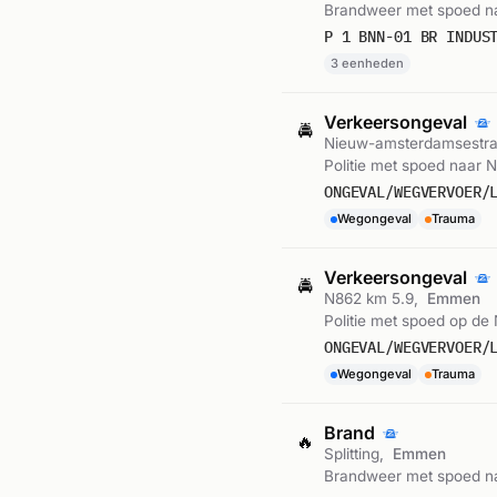
Brandweer met spoed na
P 1 BNN-01 BR INDUS
3 eenheden
Verkeersongeval
🚔
Nieuw-amsterdamsestra
Politie met spoed naar 
ONGEVAL/WEGVERVOER/
Wegongeval
Trauma
Verkeersongeval
🚔
N862 km 5.9,
Emmen
Politie met spoed op de 
ONGEVAL/WEGVERVOER/
Wegongeval
Trauma
Brand
🔥
Splitting,
Emmen
Brandweer met spoed na