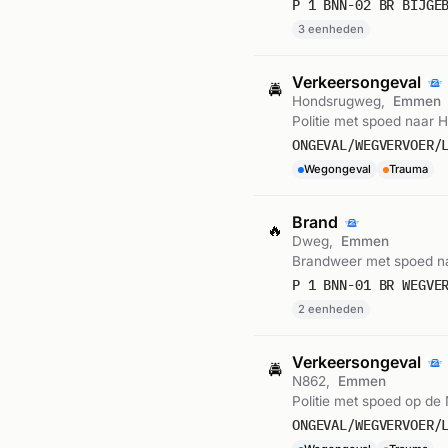
P 1 BNN-02 BR BIJGE
3 eenheden
Verkeersongeval
🚔
Hondsrugweg,
Emmen
Politie met spoed naar 
ONGEVAL/WEGVERVOER/
Wegongeval
Trauma
Brand
🔥
Dweg,
Emmen
Brandweer met spoed n
P 1 BNN-01 BR WEGVE
2 eenheden
Verkeersongeval
🚔
N862,
Emmen
Politie met spoed op de 
ONGEVAL/WEGVERVOER/