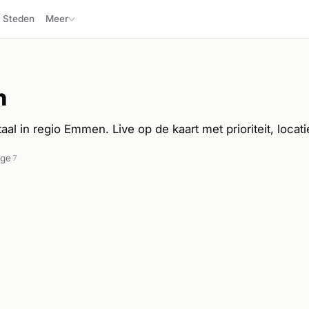
Steden
Meer
n
al in regio Emmen. Live op de kaart met prioriteit, locati
ige
7