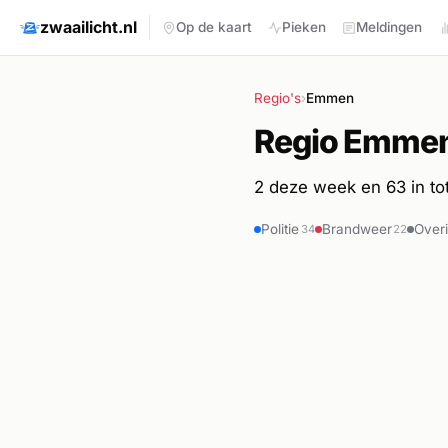
zwaailicht.nl
Op de kaart
Pieken
Meldingen
Regio's
›
Emmen
Regio Emme
2 deze week en 63 in tota
Politie
Brandweer
Over
34
22