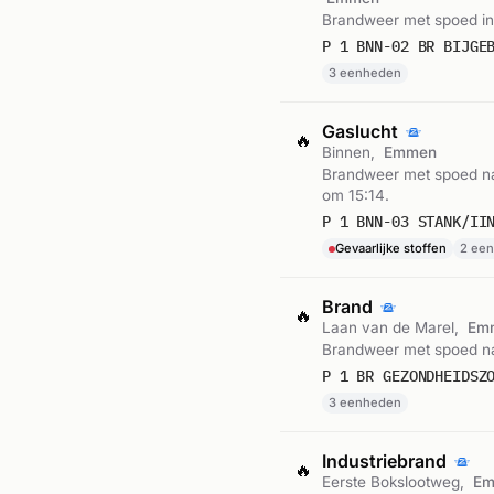
Brandweer met spoed i
P 1 BNN-02 BR BIJGE
3 eenheden
Gaslucht
🔥
Binnen,
Emmen
Brandweer met spoed naa
om 15:14.
Gevaarlijke stoffen
2 ee
Brand
🔥
Laan van de Marel,
Em
Brandweer met spoed na
P 1 BR GEZONDHEIDSZ
3 eenheden
Industriebrand
🔥
Eerste Bokslootweg,
E