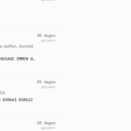
40 dagen
geleden
e stoffen. Gemeld
P 1 BNN-03 STANK/IIND. LUCHT GASLUCHT BINNEN WOONGEBOUW DE WEIJERTFLAT MONETPASSAGE EMMEN 038693 038632
49 dagen
geleden
08.
3 038661 038632
58 dagen
geleden