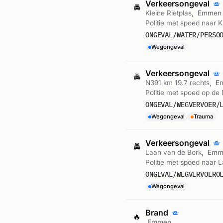
Verkeersongeval
🚔
Kleine Rietplas,
Emmen
Politie met spoed naar 
ONGEVAL/WATER/PERSO
Wegongeval
Verkeersongeval
🚔
N391 km 19.7 rechts,
E
Politie met spoed op de 
ONGEVAL/WEGVERVOER/
Wegongeval
Trauma
Verkeersongeval
🚔
Laan van de Bork,
Emm
Politie met spoed naar
ONGEVAL/WEGVERVOERO
Wegongeval
Brand
🔥
Emmen