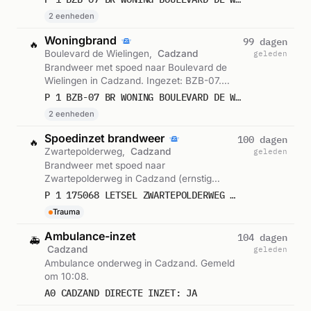
2 eenheden
Woningbrand
99 dagen
🔥
Boulevard de Wielingen,
Cadzand
geleden
Brandweer met spoed naar Boulevard de
Wielingen in Cadzand. Ingezet: BZB-07.
Gemeld om 16:57.
P 1 BZB-07 BR WONING BOULEVARD DE WIELINGEN CADZAND 196533 196530
2 eenheden
Spoedinzet brandweer
100 dagen
🔥
Zwartepolderweg,
Cadzand
geleden
Brandweer met spoed naar
Zwartepolderweg in Cadzand (ernstig
letsel). Gemeld om 17:05.
P 1 175068 LETSEL ZWARTEPOLDERWEG CADZAND
Trauma
Ambulance-inzet
104 dagen
🚑
Cadzand
geleden
Ambulance onderweg in Cadzand. Gemeld
om 10:08.
A0 CADZAND DIRECTE INZET: JA