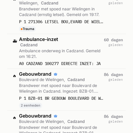
Wielingen,
Cadzand
geleden
Brandweer met spoed naar Wielingen in
Cadzand (ernstig letsel). Gemeld om 19:17.
P 1 271306 LETSEL BOU,EVARD DE WIELINGEN CADZAND
Trauma
Ambulance-inzet
60 dagen
🚑
Cadzand
geleden
Ambulance onderweg in Cadzand. Gemeld
om 16:21.
A0 CADZAND 100277 DIRECTE INZET: JA
Gebouwbrand
86 dagen
🔥
Boulevard de Wielingen,
Cadzand
geleden
Brandweer met spoed naar Boulevard de
Wielingen in Cadzand. Ingezet: BZB-01.
Gemeld om 05:38.
P 1 BZB-01 BR GEBOUW BOULEVARD DE WIELINGEN CADZAND 196533 196530
2 eenheden
Gebouwbrand
86 dagen
🔥
Boulevard de Wielingen,
Cadzand
geleden
Brandweer met spoed naar Boulevard de