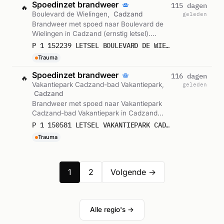
Spoedinzet brandweer
115 dagen
🔥
Boulevard de Wielingen,
Cadzand
geleden
Brandweer met spoed naar Boulevard de
Wielingen in Cadzand (ernstig letsel).
Gemeld om 18:10.
P 1 152239 LETSEL BOULEVARD DE WIELINGEN CADZAND
Trauma
Spoedinzet brandweer
116 dagen
🔥
Vakantiepark Cadzand-bad Vakantiepark,
geleden
Cadzand
Brandweer met spoed naar Vakantiepark
Cadzand-bad Vakantiepark in Cadzand
(ernstig letsel). Gemeld om 17:18.
P 1 150581 LETSEL VAKANTIEPARK CADZAND-BAD VAKANTIEPARK CADZAND-BAD CAVELOT CADZAND
Trauma
1
2
Volgende →
Alle regio's →