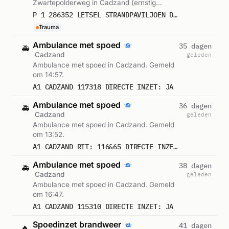
Zwartepolderweg in Cadzand (ernstig
letsel). Gemeld om 17:08.
P 1 286352 LETSEL STRANDPAVILJOEN DOK 14 [TRANDXAVILJOEN DOK 14 ZWARTEPOLDERWEG CADZAND
Trauma
Ambulance met spoed
35 dagen
🚑
Cadzand
geleden
Ambulance met spoed in Cadzand. Gemeld
om 14:57.
A1 CADZAND 117318 DIRECTE INZET: JA
Ambulance met spoed
36 dagen
🚑
Cadzand
geleden
Ambulance met spoed in Cadzand. Gemeld
om 13:52.
A1 CADZAND RIT: 116&65 DIRECTE INZET: JA
Ambulance met spoed
38 dagen
🚑
Cadzand
geleden
Ambulance met spoed in Cadzand. Gemeld
om 16:47.
A1 CADZAND 115310 DIRECTE INZET: JA
Spoedinzet brandweer
41 dagen
🔥