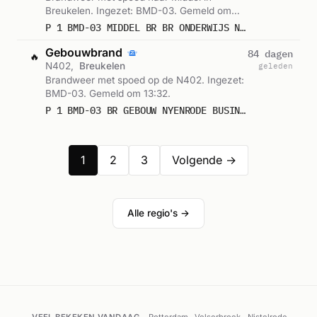
Breukelen. Ingezet: BMD-03. Gemeld om
13:52.
P 1 BMD-03 MIDDEL BR BR ONDERWIJS NIEUW NIJENRODE BREUKELEN 092869
Gebouwbrand
84 dagen
🔥
N402,
Breukelen
geleden
Brandweer met spoed op de N402. Ingezet:
BMD-03. Gemeld om 13:32.
P 1 BMD-03 BR GEBOUW NYENRODE BUSINESS UNIVERSITEIT N402 - STRAATWEG BREUKELEN 093631
1
2
3
Volgende →
Alle regio's →
VEEL BEKEKEN VANDAAG
Rotterdam
Velserbroek
Nistelrode