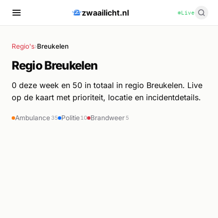
zwaailicht.nl
Live
Regio's
›
Breukelen
Regio Breukelen
0 deze week en 50 in totaal in regio Breukelen. Live
op de kaart met prioriteit, locatie en incidentdetails.
Ambulance
Politie
Brandweer
35
10
5