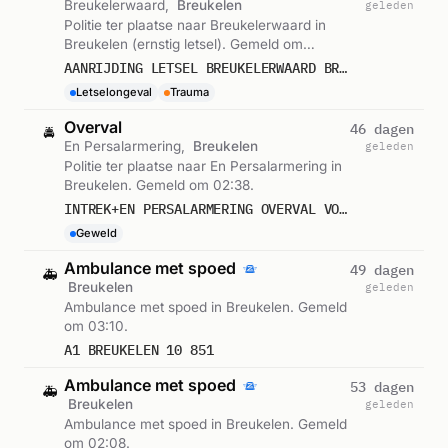
Breukelerwaard,
Breukelen
geleden
Politie ter plaatse naar Breukelerwaard in
Breukelen (ernstig letsel). Gemeld om
00:04.
AANRIJDING LETSEL BREUKELERWAARD BREUKELEN
Letselongeval
Trauma
Overval
46 dagen
🚔
En Persalarmering,
Breukelen
geleden
Politie ter plaatse naar En Persalarmering in
Breukelen. Gemeld om 02:38.
INTREK+EN PERSALARMERING OVERVAL VOERTUIG BREUKELEN
Geweld
Ambulance met spoed
49 dagen
🚑
Breukelen
geleden
Ambulance met spoed in Breukelen. Gemeld
om 03:10.
A1 BREUKELEN 10 851
Ambulance met spoed
53 dagen
🚑
Breukelen
geleden
Ambulance met spoed in Breukelen. Gemeld
om 02:08.