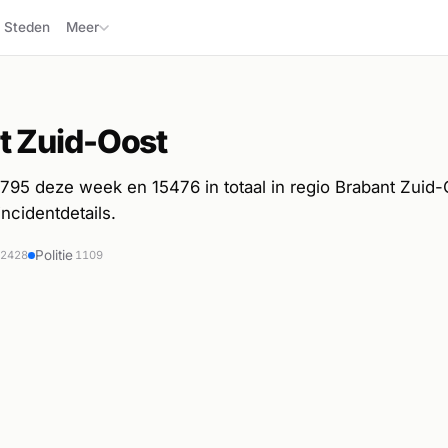
Steden
Meer
t Zuid-Oost
95 deze week en 15476 in totaal in regio Brabant Zuid-O
 incidentdetails.
Politie
2428
1109