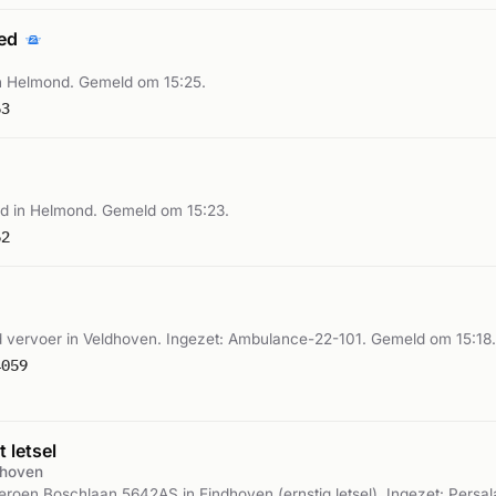
oed
n Helmond. Gemeld om 15:25.
63
d in Helmond. Gemeld om 15:23.
62
 vervoer in Veldhoven. Ingezet: Ambulance-22-101. Gemeld om 15:18.
4059
 letsel
dhoven
 Jeroen Boschlaan 5642AS in Eindhoven (ernstig letsel). Ingezet: Pers