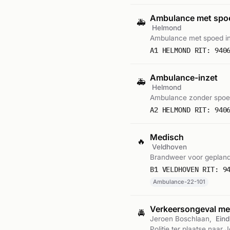
Ambulance met sp
🚑
Helmond
Ambulance met spoed i
A1 HELMOND RIT: 940
Ambulance-inzet
🚑
Helmond
Ambulance zonder spoe
A2 HELMOND RIT: 940
Medisch
🔥
Veldhoven
Brandweer voor gepland
B1 VELDHOVEN RIT: 9
Ambulance-22-101
Verkeersongeval met
🚔
Jeroen Boschlaan,
Ein
Politie ter plaatse naar