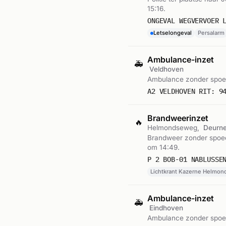
15:16.
ONGEVAL WEGVERVOER 
Letselongeval
Persalarm
Ambulance-inzet
🚑
Veldhoven
Ambulance zonder spoed
A2 VELDHOVEN RIT: 9
Brandweerinzet
🔥
Helmondseweg,
Deurn
Brandweer zonder spoed
om 14:49.
P 2 BOB-01 NABLUSSE
Lichtkrant Kazerne Helmo
Ambulance-inzet
🚑
Eindhoven
Ambulance zonder spoed