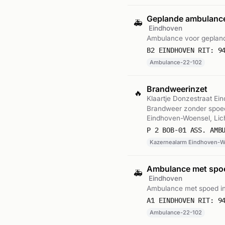
Geplande ambulance
🚑
Eindhoven
Ambulance voor gepland
B2 EINDHOVEN RIT: 9
Ambulance-22-102
Brandweerinzet
🔥
Klaartje Donzestraat Ei
Brandweer zonder spoed
Eindhoven-Woensel, Lic
P 2 BOB-01 ASS. AMB
Kazernealarm Eindhoven-Wo
Ambulance met sp
🚑
Eindhoven
Ambulance met spoed in
A1 EINDHOVEN RIT: 9
Ambulance-22-102