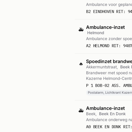
Ambulance voor gepland
B2 EINDHOVEN RIT: 9
Ambulance-inzet
🚑
Helmond
Ambulance zonder spoe
A2 HELMOND RIT: 940
Spoedinzet brandw
🔥
Akkermuntstraat,
Beek 
Brandweer met spoed naa
Kazerne Helmond-Centr
P 1 BOB-02 ASS. AMB
Postalarm, Lichtkrant Kazer
Ambulance-inzet
🚑
Beek,
Beek En Donk
Ambulance onderweg na
A0 BEEK EN DONK RIT