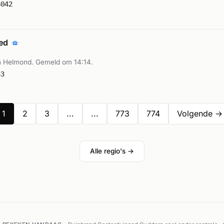
4042
oed
n Helmond. Gemeld om 14:14.
33
1
2
3
...
...
773
774
Volgende →
Alle regio's →