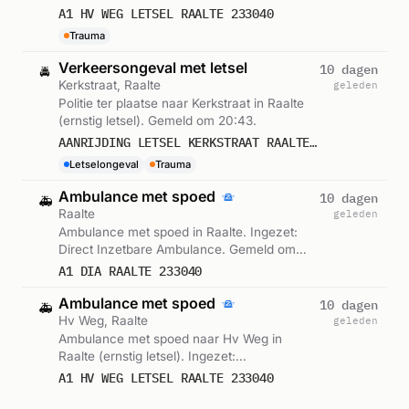
Hulpverleningsvoertuig. Gemeld om 20:46.
A1 HV WEG LETSEL RAALTE 233040
Trauma
Verkeersongeval met letsel
10 dagen
🚔
Kerkstraat, Raalte
geleden
Politie ter plaatse naar Kerkstraat in Raalte
(ernstig letsel). Gemeld om 20:43.
AANRIJDING LETSEL KERKSTRAAT RAALTE 571665
Letselongeval
Trauma
Ambulance met spoed
10 dagen
🚑
Raalte
geleden
Ambulance met spoed in Raalte. Ingezet:
Direct Inzetbare Ambulance. Gemeld om
20:43.
A1 DIA RAALTE 233040
Ambulance met spoed
10 dagen
🚑
Hv Weg, Raalte
geleden
Ambulance met spoed naar Hv Weg in
Raalte (ernstig letsel). Ingezet:
Hulpverleningsvoertuig. Gemeld om 20:43.
A1 HV WEG LETSEL RAALTE 233040
Trauma