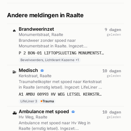
Andere meldingen in Raalte
Brandweerinzet
9 dagen
🔥
Monumentstraat, Raalte
geleden
Brandweer zonder spoed naar
Monumentstraat in Raalte. Ingezet:
Bevelvoerders, Lichtkrant Kazerne, Blusgroep
P 2 BON-01 LIFTOPSLUITING MONUMENTSTRAAT RAALTE 042630
1. Gemeld om 18:52.
Bevelvoerders, Lichtkrant Kazerne +1
Medisch
10 dagen
🚁
Kerkstraat, Raalte
geleden
Traumahelikopter met spoed naar Kerkstraat
in Raalte (ernstig letsel). Ingezet: LifeLiner 3.
Gemeld om 20:46.
A1 AMBU 08993 HV WEG LETSEL KERKSTRAAT RAALTE RIT 233043 REGIO 4
LifeLiner 3
Trauma
Ambulance met spoed
10 dagen
🚑
Hv Weg, Raalte
geleden
Ambulance met spoed naar Hv Weg in
Raalte (ernstig letsel). Ingezet: