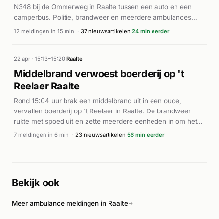
N348 bij de Ommerweg in Raalte tussen een auto en een
camperbus. Politie, brandweer en meerdere ambulances
rukten met spoed uit naar het ongeval. Volgens RTV Oost en
12 meldingen in 15 min
·
37 nieuwsartikelen
24 min eerder
de Stentor was een persoon bekneld in de auto geraakt. Een
automobilist is om het leven gekomen bij de botsing. De weg
werd afgezet voor onderzoek. Volgens GelreNieuws werd
22 apr · 15:13–15:20
·
Raalte
enkele dagen later een vrouw aangehouden in verband met
Middelbrand verwoest boerderij op 't
het dodelijke ongeval.
Reelaer Raalte
Rond 15:04 uur brak een middelbrand uit in een oude,
vervallen boerderij op 't Reelaer in Raalte. De brandweer
rukte met spoed uit en zette meerdere eenheden in om het
vuur te bestrijden. Volgens nieuwsmedia was het een
7 meldingen in 6 min
·
23 nieuwsartikelen
56 min eerder
uitslaande brand die zowel de boerderij als een bijbehorende
schuur verwoeste. De leegstaande boerderij kwam in
vlammen te staan en de brand verspreidde zich snel. De
brandweer wist de brand onder controle te krijgen. Over
Bekijk ook
gewonden of de oorzaak van de brand zijn geen berichten
bekend gemaakt.
Meer ambulance meldingen in Raalte
→