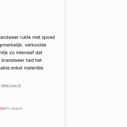
brandweer rukte met spoed
pmerkelijk: verkoolde
ijk zo intensief dat
e brandweer had het
aakte enkel materiële
.
Meer over AI
ide
RTV Utrecht