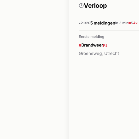
Verloop
5 meldingen
21:20
in 3 min
5
4×
Eerste melding
P1
Brandweer
Groeneweg, Utrecht