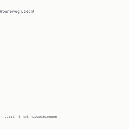
Groeneweg Utrecht
3
 — verrijkt met nieuwsbronnen