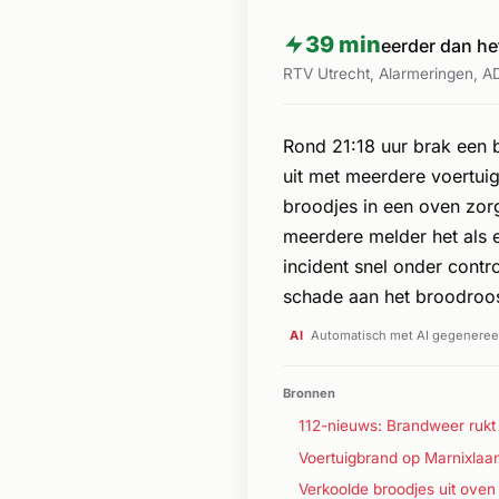
39 min
eerder dan he
RTV Utrecht, Alarmeringen, AD
Rond 21:18 uur brak een 
uit met meerdere voertui
broodjes in een oven zorg
meerdere melder het als
incident snel onder contr
schade aan het broodroo
AI
Automatisch met AI gegenereer
Bronnen
112-nieuws: Brandweer rukt
Voertuigbrand op Marnixlaan
Verkoolde broodjes uit oven