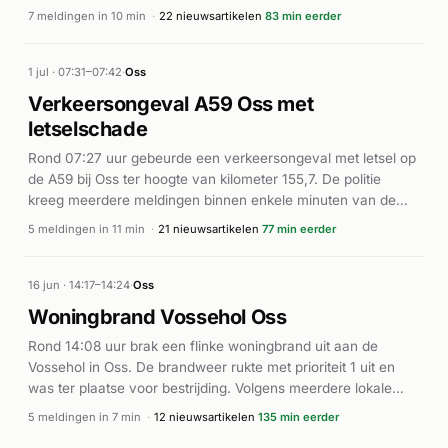
bluswerkzaamheden. Volgens verschillende lokale
7 meldingen in 10 min
·
22 nieuwsartikelen
83 min eerder
nieuwsbronnen ontstond de brand mogelijk door vuurwerk in
het buitengebied tussen Oss en Heesch. De brand werd
onder controle gebracht, waarna rond 19:42 uur het alarm
1 jul · 07:31–07:42
·
Oss
werd ingetrokken (P2). Er zijn geen gewonden gemeld bij het
Verkeersongeval A59 Oss met
incident.
letselschade
Rond 07:27 uur gebeurde een verkeersongeval met letsel op
de A59 bij Oss ter hoogte van kilometer 155,7. De politie
kreeg meerdere meldingen binnen enkele minuten van de
rechterbaan en linkerbaan van de snelweg. Een ambulance
5 meldingen in 11 min
·
21 nieuwsartikelen
77 min eerder
werd ingezet voor de hulpverlening ter plaatse. Volgens Klik
Nieuws Oss was een fietser betrokken bij een aanrijding in de
buurt en raakte lichtgewond. De exacte toedracht en aantal
16 jun · 14:17–14:24
·
Oss
betrokkenen zijn niet volledig duidelijk uit de beschikbare
Woningbrand Vossehol Oss
informatie.
Rond 14:08 uur brak een flinke woningbrand uit aan de
Vossehol in Oss. De brandweer rukte met prioriteit 1 uit en
was ter plaatse voor bestrijding. Volgens meerdere lokale
nieuwsbronnen ontstond er grote schade aan de woning. De
5 meldingen in 7 min
·
12 nieuwsartikelen
135 min eerder
brand werd onder controle gebracht. Verdere details over