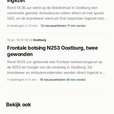
ingezet
vijftien minuten. De brandweer assisteerde bij de
hulpverlening aan meerdere patiënten. Details over het
Rond 18:36 uur werd op de Bredestraat in Oostburg een
precieze incident en aantal betrokkenen zijn niet nader
reanimatie gemeld. Ambulances rukten direct uit met spoed
bekend.
(A0), en de brandweer werd als first responder ingezet met
prioriteit P1. De reanimatie werd in korte tijd drie keer
8 meldingen in 12 min
·
10 nieuwsartikelen
71 min eerder
opnieuw gemeld, wat wijst op doorgaande inspanningen ter
plaatse. Volgens meerdere bronnen werd de Mobiele
Medische Team (MMT) ingezet, en de traumahelikopter
10 jul · 16:12–16:23
·
Oostburg
landde in Oostburg voor verdere medische ondersteuning.
Frontale botsing N253 Oostburg, twee
Verschillende hulpdiensten voerden reanimatiepogingen uit
gewonden
op straat. De exacte uitkomst van het incident is niet bekend
uit de beschikbare informatie.
Rond 16:05 uur gebeurde een frontaal verkeersongeval op
de N253 ter hoogte van de rondweg in Oostburg. De
brandweer en ambulancediensten werden direct ingezet en
verschenen met meerdere eenheden ter plaatse. Het
7 meldingen in 11 min
·
18 nieuwsartikelen
45 min eerder
ongeval vond plaats tussen een auto en een camper, aldus
Omroep ZVL. Twee personen raakten gewond en werden
door ambulances behandeld. De botsing veroorzaakte
enorme schade aan beide voertuigen. Brandweereenheden
Bekijk ook
zetten bergingswerkzaamheden in om de voertuigen te
bergen en de weg vrijgemaakt te krijgen.