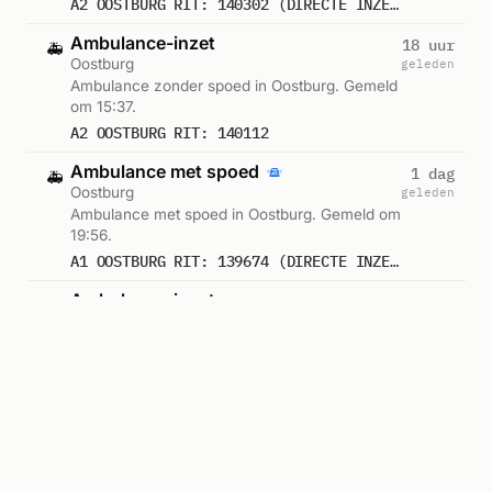
A2 OOSTBURG RIT: 140302 (DIRECTE INZET: JA)
Ambulance-inzet
18 uur
🚑
Oostburg
geleden
Ambulance zonder spoed in Oostburg. Gemeld
om 15:37.
A2 OOSTBURG RIT: 140112
Ambulance met spoed
1 dag
🚑
Oostburg
geleden
Ambulance met spoed in Oostburg. Gemeld om
19:56.
A1 OOSTBURG RIT: 139674 (DIRECTE INZET: JA)
Ambulance-inzet
1 dag
🚑
Oostburg
geleden
Ambulance zonder spoed in Oostburg. Gemeld
om 17:24.
A2 OOSTBURG RIT: 139602
Ambulance-inzet
1 dag
🚑
Oostburg
geleden
Ambulance zonder spoed in Oostburg. Gemeld
om 17:19.