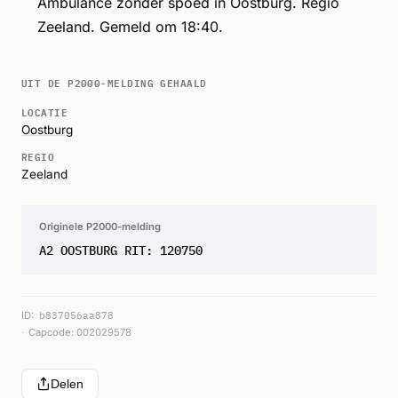
Ambulance zonder spoed in Oostburg. Regio
Zeeland. Gemeld om 18:40.
UIT DE P2000-MELDING GEHAALD
LOCATIE
Oostburg
REGIO
Zeeland
Originele P2000-melding
A2 OOSTBURG RIT: 120750
ID:
b837056aa878
Capcode: 002029578
Delen