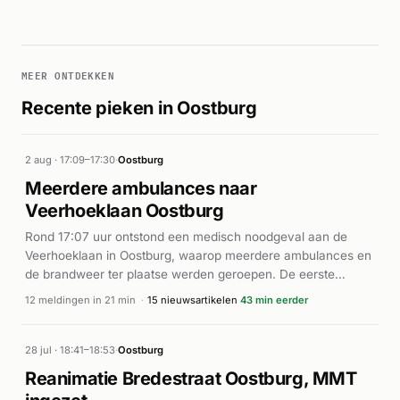
MEER ONTDEKKEN
Recente pieken in Oostburg
2 aug · 17:09–17:30
·
Oostburg
Meerdere ambulances naar
Veerhoeklaan Oostburg
Rond 17:07 uur ontstond een medisch noodgeval aan de
Veerhoeklaan in Oostburg, waarop meerdere ambulances en
de brandweer ter plaatse werden geroepen. De eerste
meldingen kwamen binnen als A0-prioriteit (spoedgevallen),
12 meldingen in 21 min
·
15 nieuwsartikelen
43 min eerder
gevolgd door een P1-inzet van de brandweer voor
assistentie. Een lifeliner werd rond 17:11 uur eveneens
ingezet voor vervoer naar een medisch centrum. In totaal
28 jul · 18:41–18:53
·
Oostburg
werden meerdere ambulanceritten en brandweervoertuigen
Reanimatie Bredestraat Oostburg, MMT
naar dezelfde locatie gestuurd binnen een periode van