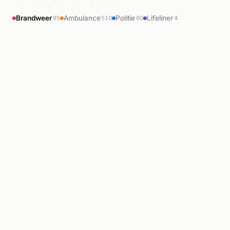
Brandweer
Ambulance
Politie
Lifeliner
95
510
60
4