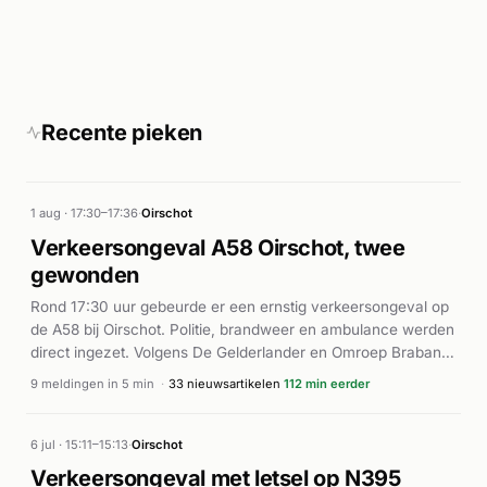
Recente pieken
1 aug · 17:30–17:36
·
Oirschot
Verkeersongeval A58 Oirschot, twee
gewonden
Rond 17:30 uur gebeurde er een ernstig verkeersongeval op
de A58 bij Oirschot. Politie, brandweer en ambulance werden
direct ingezet. Volgens De Gelderlander en Omroep Brabant
botsten meerdere auto's op elkaar, waarbij twee voertuigen
9 meldingen in 5 min
·
33 nieuwsartikelen
112 min eerder
naast de snelweg terechtkwamen. Twee personen raakten
gewond en werden per ambulance naar het ziekenhuis
vervoerd. Een van de gewonden had nekklachten en kon niet
6 jul · 15:11–15:13
·
Oirschot
zelfstandig uit de auto komen. De hulpdiensten waren snel
Verkeersongeval met letsel op N395