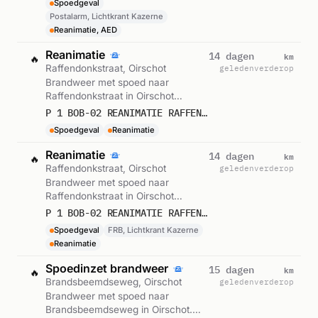
Spoedgeval
Kazerne. Gemeld om 19:33.
Postalarm, Lichtkrant Kazerne
Reanimatie, AED
Reanimatie
km
14 dagen
🔥
Raffendonkstraat, Oirschot
geleden
verderop
Brandweer met spoed naar
Raffendonkstraat in Oirschot
(reanimatie). Ingezet: BOB-02.
P 1 BOB-02 REANIMATIE RAFFENDONKSTRAAT OIRSCHOT 223881
Gemeld om 19:33.
Spoedgeval
Reanimatie
Reanimatie
km
14 dagen
🔥
Raffendonkstraat, Oirschot
geleden
verderop
Brandweer met spoed naar
Raffendonkstraat in Oirschot
(reanimatie). Ingezet: FRB,
P 1 BOB-02 REANIMATIE RAFFENDONKSTRAAT OIRSCHOT 223881
Lichtkrant Kazerne. Gemeld om
Spoedgeval
FRB, Lichtkrant Kazerne
19:31.
Reanimatie
Spoedinzet brandweer
km
15 dagen
🔥
Brandsbeemdseweg, Oirschot
geleden
verderop
Brandweer met spoed naar
Brandsbeemdseweg in Oirschot.