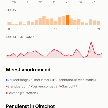
Ma
Di
Wo
Do
Vr
Za
Zo
PER UUR
0
6
12
18
23
LAATSTE 30 DAGEN
Meest voorkomend
Verkeersongeval met letsel
Buitenbrand
Reanimatie
14
3
3
Brandgerucht
Verkeersongeval
Gaslucht
2
2
1
Gevaarlijke stoffen
1
Per dienst in Oirschot