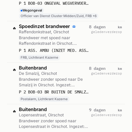
Cluster Midden/Zuid, FRB, Lichtkrant
P 1 BOB-03 ONGEVAL WEGVERVOER A58 LI OIRSCHOT 225195 209133 209471 223881
Kazerne en 5 andere eenheden.
Wegongeval
Gemeld om 17:32.
Officier van Dienst Cluster Midden/Zuid, FRB +6
Spoedinzet brandweer
km
8 dagen
🔥
Raffendonkstraat, Oirschot
geleden
verderop
Brandweer met spoed naar
Raffendonkstraat in Oirschot.
Ingezet: FRB, Lichtkrant Kazerne.
P 1 ASS. AMBU (INZET MED. ASS.) RAFFENDONKSTRAAT OIRSCHOT 223881
Gemeld om 18:58.
FRB, Lichtkrant Kazerne
Buitenbrand
km
8 dagen
🔥
De Smalzij, Oirschot
geleden
verderop
Brandweer zonder spoed naar De
Smalzij in Oirschot. Ingezet:
Postalarm, Lichtkrant Kazerne.
P 2 BOB-03 BR BUITEN DE SMALZIJ OIRSCHOT 223841
Gemeld om 10:01.
Postalarm, Lichtkrant Kazerne
Buitenbrand
km
9 dagen
🔥
Lopensestraat, Oirschot
geleden
verderop
Brandweer zonder spoed naar
Lopensestraat in Oirschot. Ingezet: