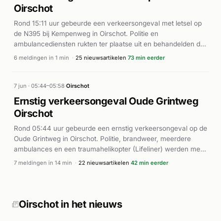
ter plaatse om de gewonden te helpen en de situatie veilig te
Oirschot
stellen.
Rond 15:11 uur gebeurde een verkeersongeval met letsel op
de N395 bij Kempenweg in Oirschot. Politie en
ambulancediensten rukten ter plaatse uit en behandelden de
gewonden. Volgens het Eindhovens Dagblad en AD.nl was er
6 meldingen in 1 min
·
25 nieuwsartikelen
73 min eerder
sprake van een verkeersongeval met letselschade. De
hulpdiensten voerden eerste hulpverlening ter plaatse uit. De
exacte omstandigheden en het aantal gewonden zijn uit de
7 jun · 05:44–05:58
·
Oirschot
beschikbare bronnen niet volledig duidelijk, maar het ongeval
Ernstig verkeersongeval Oude Grintweg
veroorzaakte een aanzienlijke eenheidsinzet van zowel
Oirschot
politie als ambulancevervoer in korte tijd.
Rond 05:44 uur gebeurde een ernstig verkeersongeval op de
Oude Grintweg in Oirschot. Politie, brandweer, meerdere
ambulances en een traumahelikopter (Lifeliner) werden met
spoed opgeroepen naar de plaats van het incident. Bij het
7 meldingen in 14 min
·
22 nieuwsartikelen
42 min eerder
ongeluk raakten minstens twee personen zwaargewond,
volgens enkele bronnen mogelijk drie. Omroep Brabant en
Hart van Nederland berichten dat de bestuurster van één
van de voertuigen is aangehouden. De hulpdiensten waren
Oirschot in het nieuws
massaal ter plaatse en voerden gericht reddingswerk uit. De