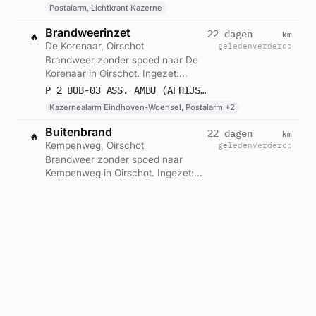
Kazerne. Gemeld om 10:39.
Postalarm, Lichtkrant Kazerne
Brandweerinzet
km
22 dagen
🔥
De Korenaar, Oirschot
geleden
verderop
Brandweer zonder spoed naar De
Korenaar in Oirschot. Ingezet:
Kazernealarm Eindhoven-Woensel,
P 2 BOB-03 ASS. AMBU (AFHIJSEN, TILASSISTENTIE) DE KORENAAR OIRSCHOT 222451 223841
Postalarm, Lichtkrant Kazerne en 1
Kazernealarm Eindhoven-Woensel, Postalarm +2
andere eenheden. Gemeld om
19:31.
Buitenbrand
km
22 dagen
🔥
Kempenweg, Oirschot
geleden
verderop
Brandweer zonder spoed naar
Kempenweg in Oirschot. Ingezet:
Postalarm, Lichtkrant Kazerne.
P 2 BOB-04 BR BUITEN KEMPENWEG OIRSCHOT 223841
Gemeld om 13:09.
Postalarm, Lichtkrant Kazerne
Gevaarlijke stoffen
km
25 dagen
🔥
Lubberstraat, Oirschot
geleden
verderop
Brandweer met spoed naar
Lubberstraat in Oirschot. Ingezet:
Postalarm, Lichtkrant Kazerne. Let
P 1 BOB-01 ONGEVAL GEV. STOF (GASLEKKAGE) (BUITEN) LUBBERSTRAAT OIRSCHOT 223841
op: incident met gevaarlijke stoffen.
Postalarm, Lichtkrant Kazerne
Gemeld om 07:13.