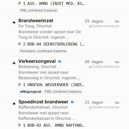
Ingezet: FRB, Lichtkrant Kazerne.
P 1 ASS. AMBU (INZET MED. ASS.) BRANDSBEEMDSEWEG OIRSCHOT 223881
Gemeld om 15:12.
FRB, Lichtkrant Kazerne
Brandweerinzet
km
19 dagen
🔥
De Toog, Oirschot
geleden
verderop
Brandweer zonder spoed naar De
Toog in Oirschot. Ingezet:
Postalarm, Lichtkrant Kazerne.
P 2 BOB-04 DIENSTVERLENING (TILASSISTENTIE) DE TOOG OIRSCHOT 223841
Gemeld om 19:06.
Postalarm, Lichtkrant Kazerne
Verkeersongeval
km
20 dagen
🔥
Bestseweg, Oirschot
geleden
verderop
Brandweer met spoed naar
Bestseweg in Oirschot. Ingezet:
FRB, Lichtkrant Kazerne. Gemeld
P 1 ONGEVAL WEGVERVOER (INZET MED. ASS.) BESTSEWEG OIRSCHOT 223881
om 16:26.
Wegongeval
FRB, Lichtkrant Kazerne
Spoedinzet brandweer
km
21 dagen
🔥
Raffendonkstraat, Oirschot
geleden
verderop
Brandweer met spoed naar
Raffendonkstraat in Oirschot.
Ingezet: Postalarm, Lichtkrant
P 1 BOB-02 ASS. AMBU RAFFENDONKSTRAAT OIRSCHOT 223841