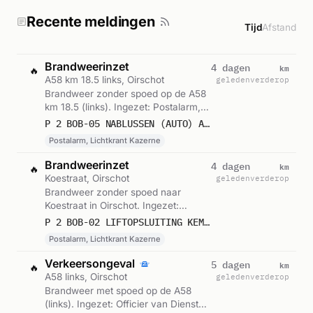
Recente meldingen
Tijd
Afstand
Brandweerinzet
km
4 dagen
🔥
A58 km 18.5 links, Oirschot
geleden
verderop
Brandweer zonder spoed op de A58
km 18.5 (links). Ingezet: Postalarm,
Lichtkrant Kazerne. Gemeld om
P 2 BOB-05 NABLUSSEN (AUTO) A58 LI 18,5 OIRSCHOT 223841
17:38.
Postalarm, Lichtkrant Kazerne
Brandweerinzet
km
4 dagen
🔥
Koestraat, Oirschot
geleden
verderop
Brandweer zonder spoed naar
Koestraat in Oirschot. Ingezet:
Postalarm, Lichtkrant Kazerne.
P 2 BOB-02 LIFTOPSLUITING KEMPENHAEVE VZH KOESTRAAT OIRSCHOT 223841
Gemeld om 11:40.
Postalarm, Lichtkrant Kazerne
Verkeersongeval
km
5 dagen
🔥
A58 links, Oirschot
geleden
verderop
Brandweer met spoed op de A58
(links). Ingezet: Officier van Dienst