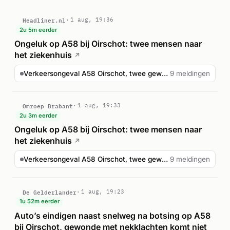
traumahelikopter werd gealarmeerd vanwege de ernst van
het incident.
Headliner.nl
1 aug, 19:36
2u 5m eerder
Ongeluk op A58 bij Oirschot: twee mensen naar
het ziekenhuis
↗
Verkeersongeval A58 Oirschot, twee gewonden
9 meldingen
Omroep Brabant
1 aug, 19:33
2u 3m eerder
Ongeluk op A58 bij Oirschot: twee mensen naar
het ziekenhuis
↗
Verkeersongeval A58 Oirschot, twee gewonden
9 meldingen
De Gelderlander
1 aug, 19:23
1u 52m eerder
Auto’s eindigen naast snelweg na botsing op A58
bij Oirschot, gewonde met nekklachten komt niet