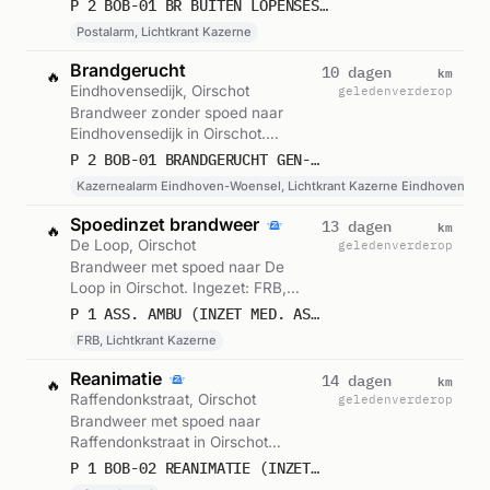
Postalarm, Lichtkrant Kazerne.
P 2 BOB-01 BR BUITEN LOPENSESTRAAT OIRSCHOT 223841
Gemeld om 04:39.
Postalarm, Lichtkrant Kazerne
Brandgerucht
km
10 dagen
🔥
Eindhovensedijk, Oirschot
geleden
verderop
Brandweer zonder spoed naar
Eindhovensedijk in Oirschot.
Ingezet: Kazernealarm Eindhoven-
P 2 BOB-01 BRANDGERUCHT GEN-MAJ RUYTER STEVENINCKKAZERNE EINDHOVENSEDIJK OIRSCHOT 222431
Woensel, Lichtkrant Kazerne
Kazernealarm Eindhoven-Woensel, Lichtkrant Kazerne Eindhoven-Wo
Eindhoven-Woensel. Gemeld om
08:08.
Spoedinzet brandweer
km
13 dagen
🔥
De Loop, Oirschot
geleden
verderop
Brandweer met spoed naar De
Loop in Oirschot. Ingezet: FRB,
Lichtkrant Kazerne. Gemeld om
P 1 ASS. AMBU (INZET MED. ASS.) DE LOOP OIRSCHOT 223881
13:16.
FRB, Lichtkrant Kazerne
Reanimatie
km
14 dagen
🔥
Raffendonkstraat, Oirschot
geleden
verderop
Brandweer met spoed naar
Raffendonkstraat in Oirschot
(reanimatie, reanimatie met AED).
P 1 BOB-02 REANIMATIE (INZET AED) RAFFENDONKSTRAAT OIRSCHOT 223841
Ingezet: Postalarm, Lichtkrant