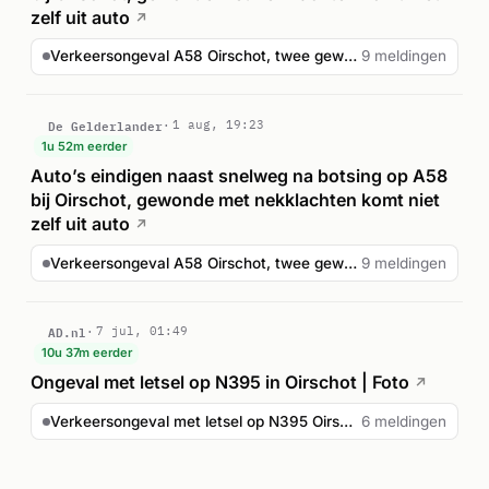
zelf uit auto
↗
Verkeersongeval A58 Oirschot, twee gewonden
9 meldingen
De Gelderlander
1 aug, 19:23
1u 52m eerder
Auto’s eindigen naast snelweg na botsing op A58
bij Oirschot, gewonde met nekklachten komt niet
zelf uit auto
↗
Verkeersongeval A58 Oirschot, twee gewonden
9 meldingen
AD.nl
7 jul, 01:49
10u 37m eerder
Ongeval met letsel op N395 in Oirschot | Foto
↗
Verkeersongeval met letsel op N395 Oirschot
6 meldingen