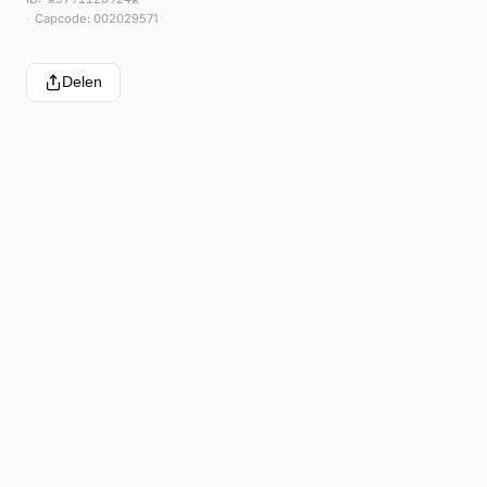
Capcode: 002029571
Delen