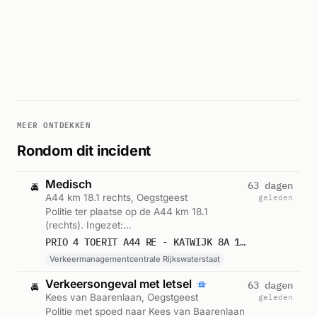
MEER ONTDEKKEN
Rondom dit incident
Medisch
63 dagen
🚔
A44 km 18.1 rechts, Oegstgeest
geleden
Politie ter plaatse op de A44 km 18.1
(rechts). Ingezet:
Verkeermanagementcentrale
PRIO 4 TOERIT A44 RE - KATWIJK 8A 18,1 B OEGSTG WEGVERKEER VERKEERSSTREMMING (SOORT STREMMING: PECHGEVAL)
Rijkswaterstaat. Gemeld om 15:43.
Verkeermanagementcentrale Rijkswaterstaat
Verkeersongeval met letsel
63 dagen
🚔
Kees van Baarenlaan, Oegstgeest
geleden
Politie met spoed naar Kees van Baarenlaan