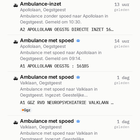
Ambulance-inzet
13 uur
🚑
Apollolaan, Oegstgeest
geleden
Ambulance zonder spoed naar Apollolaan in
Oegstgeest. Gemeld om 10:30.
A2 APOLLOLAAN OEGSTG DIRECTE INZET 16370
Ambulance met spoed
14 uur
🚑
Apollolaan, Oegstgeest
geleden
Ambulance met spoed naar Apollolaan in
Oegstgeest. Gemeld om 09:14.
A1 APOLLOLAAN OEGSTG : 16185
Ambulance met spoed
1 dag
🚑
Valklaan, Oegstgeest
geleden
Ambulance met spoed naar Valklaan in
Oegstgeest. Ingezet: Geestelijke
Gezondheidszorg. Gemeld om 16:24.
A1 GGZ RVD NEUROPSYCHIATRIE VALKLAAN OEGSTG : 16185
Ggz
Ambulance met spoed
1 dag
🚑
Valklaan, Oegstgeest
geleden
Ambulance met spoed naar Valklaan in
Oegstgeest. Ingezet: Geestelijke