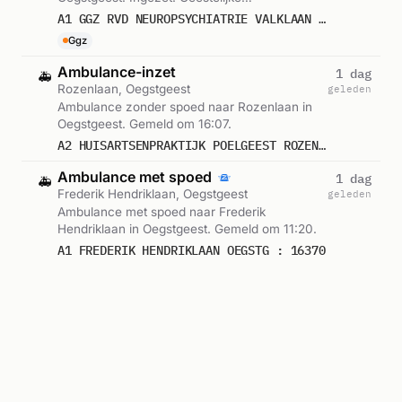
Gezondheidszorg. Gemeld om 16:22.
A1 GGZ RVD NEUROPSYCHIATRIE VALKLAAN OEGSTG : 16370
Ggz
Ambulance-inzet
1 dag
🚑
Rozenlaan, Oegstgeest
geleden
Ambulance zonder spoed naar Rozenlaan in
Oegstgeest. Gemeld om 16:07.
A2 HUISARTSENPRAKTIJK POELGEEST ROZENLAAN OEGSTG : 16372
Ambulance met spoed
1 dag
🚑
Frederik Hendriklaan, Oegstgeest
geleden
Ambulance met spoed naar Frederik
Hendriklaan in Oegstgeest. Gemeld om 11:20.
A1 FREDERIK HENDRIKLAAN OEGSTG : 16370
Alle meldingen in Oegstgeest →
Reacties