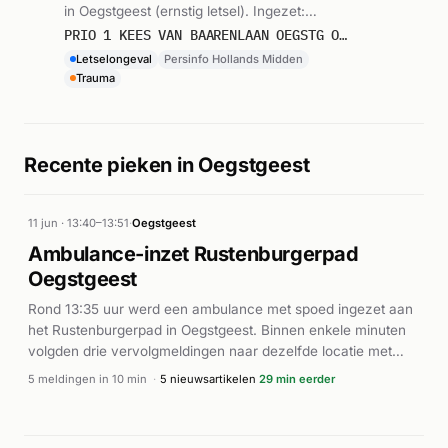
in Oegstgeest (ernstig letsel). Ingezet:
Persinfo Hollands Midden. Gemeld om
PRIO 1 KEES VAN BAARENLAAN OEGSTG ONGEVAL WEGVERVOER LETSEL (FIETS) (EENZIJDIG)
16:20.
Letselongeval
Persinfo Hollands Midden
Trauma
Recente pieken in Oegstgeest
11 jun · 13:40–13:51
·
Oegstgeest
Ambulance-inzet Rustenburgerpad
Oegstgeest
Rond 13:35 uur werd een ambulance met spoed ingezet aan
het Rustenburgerpad in Oegstgeest. Binnen enkele minuten
volgden drie vervolgmeldingen naar dezelfde locatie met
lagere urgentie (A0). Volgens Drimble werd een ambulance
5 meldingen in 10 min
·
5 nieuwsartikelen
29 min eerder
met normale urgentie naar het Rustenburgerpad gestuurd.
De exacte aard van het incident is niet nader gespecificeerd
in de beschikbare informatie.