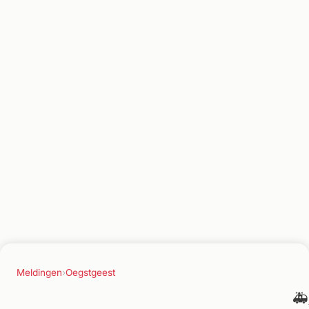
Meldingen
›
Oegstgeest
🚑