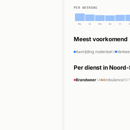
PER WEEKDAG
Ma
Di
Wo
Do
Vr
Meest voorkomend
Aanrijding materieel
Verkee
2
Per dienst in Noor
Brandweer
Ambulance
16
82