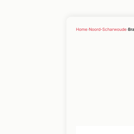
Home
›
Noord-Scharwoude
›
Br