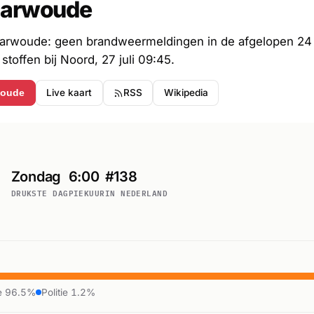
harwoude
arwoude: geen brandweermeldingen in de afgelopen 24 u
stoffen bij Noord, 27 juli 09:45.
Live kaart
RSS
Wikipedia
woude
Zondag
6:00
#138
DRUKSTE DAG
PIEKUUR
IN NEDERLAND
e 96.5%
Politie 1.2%