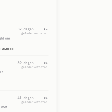
km
32 dagen
geleden
verderop
eld om
P 2 BNH-02 BR BERM/BOSSCHAGE ZWEMBAD DE DUIKERDEL OOSTELIJKE RANDWEG NOORD-SCHARWOUDE 105331
km
39 dagen
geleden
verderop
17.
km
41 dagen
geleden
verderop
t met