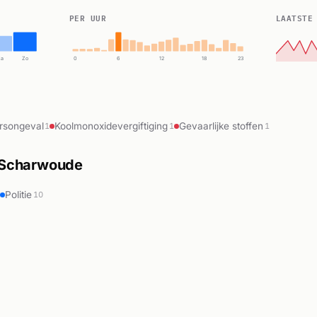
PER UUR
LAATSTE
Za
Zo
0
6
12
18
23
rsongeval
Koolmonoxidevergiftiging
Gevaarlijke stoffen
1
1
1
d-Scharwoude
Politie
7
10