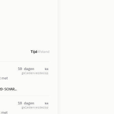
Tijd
Afstand
km
10 dagen
geleden
verderop
t met
P 2 BNH-04 ONGEVAL GEV. STOF (GASLEKKAGE) (BUITEN) ANNA VAN SAKSENSTRAAT NOORD-SCHARWOUDE 105331
km
18 dagen
geleden
verderop
t met