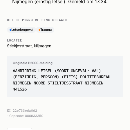
Nijmegen (ernstig letsel). Gemeld om 17:34.
UIT DE P2000-MELDING GEHAALD
Letselongeval
Trauma
LOCATIE
Stieltjesstraat,
Nijmegen
Originele P2000-melding
AANRIJDING LETSEL (SOORT ONGEVAL: VAL)
(EENZIJDIG, PERSOON) (FIETS) POLITIEBUREAU
NIJMEGEN NOORD STIELTJESSTRAAT NIJMEGEN
441526
ID:
22e733eda0d2
Capcode: 000933350