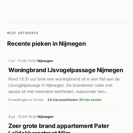
MEER ONTDEKKEN
Recente pieken in Nijmegen
7 jul · 13:38–13:52
·
Nijmegen
Woningbrand IJsvogelpassage Nijmegen
Rond 13:31 uur brak een woningbrand uit in een flat aan de
IJsvogelpassage in Nijmegen. De brandweer rukte met
spoed uit met meerdere eenheden, waaronder een
middelbrandeenheid. Ook ambulances werden ter plaatse
8 meldingen in 14 min
·
24 nieuwsartikelen
30 min eerder
geroepen. Volgens de nieuwsartikelen ontstond de brand in
een woning in de flat. De brandweer had het vuur onder
controle. Over eventuele gewonden of verdere details is in
4 jul · 10:24–10:40
·
Nijmegen
de beschikbare bronnen geen informatie gegeven. De inzet
Zeer grote brand appartement Pater
werd afgerond in de loop van de middag.