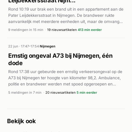
Leijdekkersstraat Nijm...
Rond 10:19 uur brak een brand uit in een appartement aan de
Pater Leijdekkersstraat in Nijmegen. De brandweer rukte
aanvankelijk met meerdere eenheden uit, maar de omvang
van het vuur bleek groter dan initieel ingeschat. De prioriteit
9 meldingen in 15 min
·
19 nieuwsartikelen
413 min eerder
werd gestaag opgewaardeerd: eerst middelbrand,
vervolgens grote brand en uiteindelijk zeer grote brand. Dit
leidde tot uitruk van extra brandweereeneden. Ook een
22 jun · 17:47–17:54
·
Nijmegen
ambulance (Lifeliner) werd gealarmeerd. Volgens De
Ernstig ongeval A73 bij Nijmegen, één
Gelderlander en AD.nl werd het incident binnen dertien
dode
minuten uitgebreid opgeschaald, wat wijst op een ernstig
incident dat meer capaciteit vereiste dan aanvankelijk
Rond 17:38 uur gebeurde een ernstig verkeersongeval op de
voorzien. Verder detailgegevens over gewonden of de
A73 bij Nijmegen ter hoogte van kilometer 98,2. Ambulance,
oorzaak van de brand waren niet in de nieuwsberichten
politie en brandweer werden met spoed opgeroepen en
beschikbaar.
waren ter plaatse. Volgens NU en de Stentor liep het ongeval
5 meldingen in 7 min
·
20 nieuwsartikelen
5 min eerder
ernstig af: een 21-jarige man kwam om het leven toen zijn
auto ondersteboven in een sloot belandde. Het incident
zorgde voor meerdere gewonden. De exacte
omstandigheden van de crash zijn niet nader toegelicht in de
Bekijk ook
beschikbare bronnen.