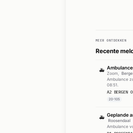
MEER ONTDEKKEN
Recente meld
Ambulance-
🚑
Zoom,
Berge
Ambulance zo
08:51.
A2 BERGEN O
20-105
Geplande a
🚑
Roosendaal
Ambulance vo