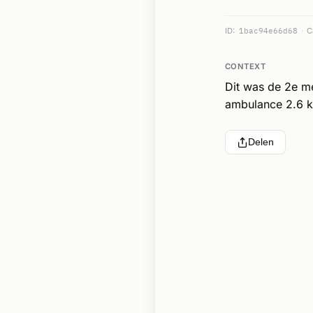
ID:
1bac94e66d68
C
CONTEXT
Dit was de 2e m
ambulance 2.6 k
Delen