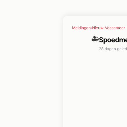
Meldingen
›
Nieuw-Vossemeer
🚑
Spoedme
28 dagen gele