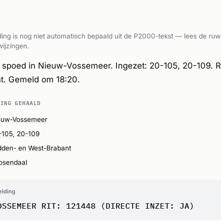
ing is nog niet automatisch bepaald uit de P2000-tekst — lees de ruw
ijzingen.
spoed in Nieuw-Vossemeer. Ingezet: 20-105, 20-109. 
t. Gemeld om 18:20.
DING GEHAALD
euw-Vossemeer
-105
,
20-109
dden- en West-Brabant
osendaal
elding
OSSEMEER RIT: 121448 (DIRECTE INZET: JA)