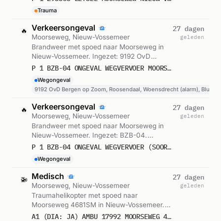
Trauma
Verkeersongeval
27 dagen
🔥
Moorseweg, Nieuw-Vossemeer
geleden
Brandweer met spoed naar Moorseweg in
Nieuw-Vossemeer. Ingezet: 9192 OvD
Bergen op Zoom, Roosendaal, Woensdrecht
P 1 BZB-04 ONGEVAL WEGVERVOER MOORSEWEG NIEUW-VOSSEMEER 201633 201092
(alarm), Blusploeg, Lichtkrant. Gemeld om
Wegongeval
18:19.
9192 OvD Bergen op Zoom, Roosendaal, Woensdrecht (alarm), Blusplo
Verkeersongeval
27 dagen
🔥
Moorseweg, Nieuw-Vossemeer
geleden
Brandweer met spoed naar Moorseweg in
Nieuw-Vossemeer. Ingezet: BZB-04.
Gemeld om 18:20.
P 1 BZB-04 ONGEVAL WEGVERVOER (SOORT THV: ZWARE THV) (AUTO, BOOM) MOORSEWEG NIEUW-VOSSEMEER 192272
Wegongeval
Medisch
27 dagen
🚁
Moorseweg, Nieuw-Vossemeer
geleden
Traumahelikopter met spoed naar
Moorseweg 4681SM in Nieuw-Vossemeer.
Ingezet: LifeLiner 2. Gemeld om 18:20.
A1 (DIA: JA) AMBU 17992 MOORSEWEG 4681SM NIEUW-VOSSEMEER NWVOSS BON 106608