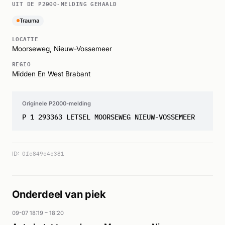
UIT DE P2000-MELDING GEHAALD
Trauma
LOCATIE
Moorseweg,
Nieuw-Vossemeer
REGIO
Midden En West Brabant
Originele P2000-melding
P 1 293363 LETSEL MOORSEWEG NIEUW-VOSSEMEER
ID:
0fc849c4c381
Onderdeel van piek
09-07 18:19 – 18:20