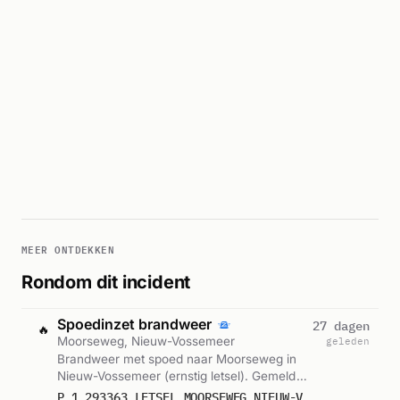
MEER ONTDEKKEN
Rondom dit incident
Spoedinzet brandweer
27 dagen
🔥
Moorseweg, Nieuw-Vossemeer
geleden
Brandweer met spoed naar Moorseweg in
Nieuw-Vossemeer (ernstig letsel). Gemeld
om 18:19.
P 1 293363 LETSEL MOORSEWEG NIEUW-VOSSEMEER