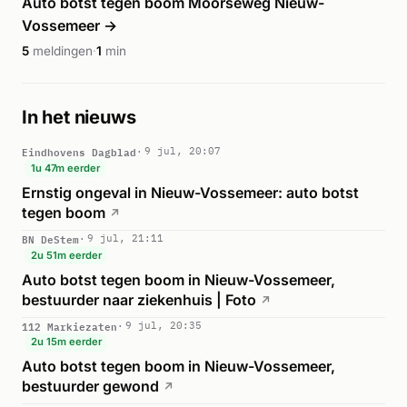
Auto botst tegen boom Moorseweg Nieuw-
Vossemeer →
5
meldingen
·
1
min
In het nieuws
Eindhovens Dagblad
9 jul, 20:07
1u 47m eerder
Ernstig ongeval in Nieuw-Vossemeer: auto botst
tegen boom
↗
BN DeStem
9 jul, 21:11
2u 51m eerder
Auto botst tegen boom in Nieuw-Vossemeer,
bestuurder naar ziekenhuis | Foto
↗
112 Markiezaten
9 jul, 20:35
2u 15m eerder
Auto botst tegen boom in Nieuw-Vossemeer,
bestuurder gewond
↗