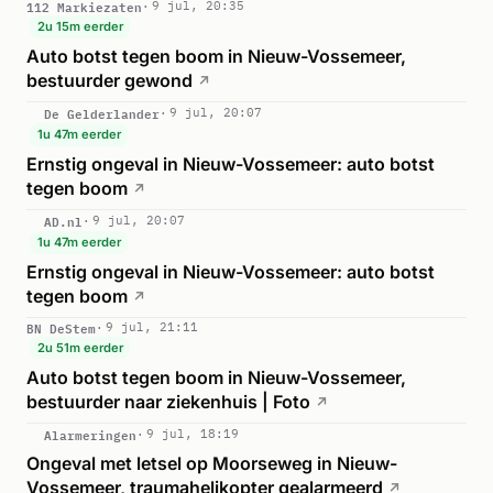
112 Markiezaten
9 jul, 20:35
2u 15m eerder
Auto botst tegen boom in Nieuw-Vossemeer,
bestuurder gewond
↗
De Gelderlander
9 jul, 20:07
1u 47m eerder
Ernstig ongeval in Nieuw-Vossemeer: auto botst
tegen boom
↗
AD.nl
9 jul, 20:07
1u 47m eerder
Ernstig ongeval in Nieuw-Vossemeer: auto botst
tegen boom
↗
BN DeStem
9 jul, 21:11
2u 51m eerder
Auto botst tegen boom in Nieuw-Vossemeer,
bestuurder naar ziekenhuis | Foto
↗
Alarmeringen
9 jul, 18:19
Ongeval met letsel op Moorseweg in Nieuw-
Vossemeer, traumahelikopter gealarmeerd
↗