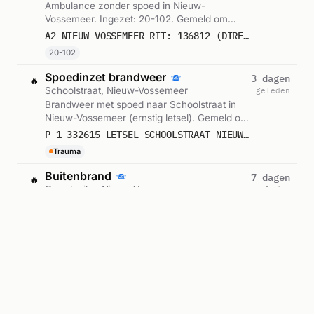
Ambulance zonder spoed in Nieuw-
Vossemeer. Ingezet: 20-102. Gemeld om
21:51.
A2 NIEUW-VOSSEMEER RIT: 136812 (DIRECTE INZET: JA)
20-102
Spoedinzet brandweer
3 dagen
🔥
Schoolstraat, Nieuw-Vossemeer
geleden
Brandweer met spoed naar Schoolstraat in
Nieuw-Vossemeer (ernstig letsel). Gemeld om
21:51.
P 1 332615 LETSEL SCHOOLSTRAAT NIEUW-VOSSEMEER
Trauma
Buitenbrand
7 dagen
🔥
Grondzeiler, Nieuw-Vossemeer
geleden
Brandweer met spoed naar Grondzeiler in
Nieuw-Vossemeer. Ingezet: Blusploeg,
Lichtkrant. Gemeld om 16:16.
P 1 BZB-01 BR AFVAL GRONDZEILER NIEUW-VOSSEMEER 201633
Blusploeg, Lichtkrant
Ambulance-inzet
8 dagen
🚑
Nieuw-Vossemeer
geleden
Ambulance zonder spoed in Nieuw-