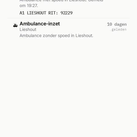
om 19:27.
A1 LIESHOUT RIT: 92229
Ambulance-inzet
10 dagen
🚑
Lieshout
geleden
Ambulance zonder spoed in Lieshout.
Gemeld om 00:30.
A2 LIESHOUT RIT: 90737
Te water
10 dagen
🔥
Sonseweg, Lieshout
geleden
Brandweer zonder spoed naar Sonseweg in
Lieshout. Ingezet: Postalarm, Lichtkrant
Kazerne, Lichtkrant Kazerne Helmond-
P 2 BOB-01 DIER TE WATER SONSEWEG LIESHOUT 223211 223641
Centrum. Gemeld om 16:32.
Water
Postalarm, Lichtkrant Kazerne +1
Alle meldingen in Lieshout →
Reacties