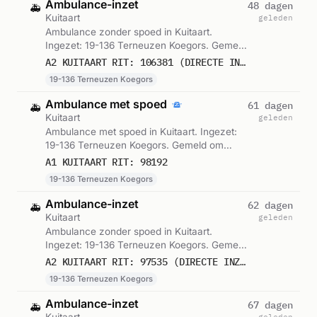
Ambulance-inzet
48 dagen
🚑
Kuitaart
geleden
Ambulance zonder spoed in Kuitaart.
Ingezet: 19-136 Terneuzen Koegors. Gemeld
om 14:04.
A2 KUITAART RIT: 106381 (DIRECTE INZET: JA)
19-136 Terneuzen Koegors
Ambulance met spoed
61 dagen
🚑
Kuitaart
geleden
Ambulance met spoed in Kuitaart. Ingezet:
19-136 Terneuzen Koegors. Gemeld om
09:51.
A1 KUITAART RIT: 98192
19-136 Terneuzen Koegors
Ambulance-inzet
62 dagen
🚑
Kuitaart
geleden
Ambulance zonder spoed in Kuitaart.
Ingezet: 19-136 Terneuzen Koegors. Gemeld
om 09:24.
A2 KUITAART RIT: 97535 (DIRECTE INZET: JA)
19-136 Terneuzen Koegors
Ambulance-inzet
67 dagen
🚑
Kuitaart
geleden