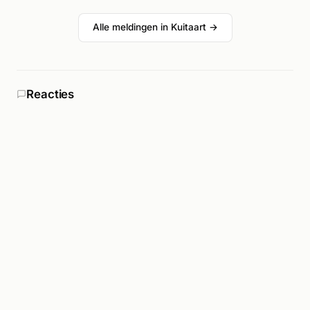
Alle meldingen in Kuitaart →
Reacties
Was jij erbij? Laat weten wat je zag.