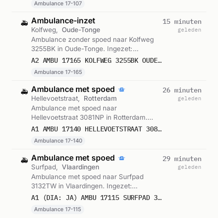
Ambulance 17-107
Ambulance-inzet
15 minuten
🚑
Kolfweg,
Oude-Tonge
geleden
Ambulance zonder spoed naar Kolfweg
3255BK in Oude-Tonge. Ingezet:
Ambulance 17-165. Gemeld om 20:29.
A2 AMBU 17165 KOLFWEG 3255BK OUDE-TONGE OUDTNG BON 123030
Ambulance 17-165
Ambulance met spoed
26 minuten
🚑
Hellevoetstraat,
Rotterdam
geleden
Ambulance met spoed naar
Hellevoetstraat 3081NP in Rotterdam.
Ingezet: Ambulance 17-140. Gemeld om
A1 AMBU 17140 HELLEVOETSTRAAT 3081NP ROTTERDAM ROTTDM BON 123027
20:18.
Ambulance 17-140
Ambulance met spoed
29 minuten
🚑
Surfpad,
Vlaardingen
geleden
Ambulance met spoed naar Surfpad
3132TW in Vlaardingen. Ingezet:
Ambulance 17-115. Gemeld om 20:15.
A1 (DIA: JA) AMBU 17115 SURFPAD 3132TW VLAARDINGEN VLAARD BON 123026
Ambulance 17-115