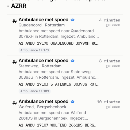
- AZRR
Ambulance met spoed
4 minuten
🚑
Quadenoord,
Rotterdam
geleden
Ambulance met spoed naar Quadenoord
3079XH in Rotterdam. Ingezet: Ambulance
17-170. Gemeld om 20:40.
A1 AMBU 17170 QUADENOORD 3079XH ROTTERDAM ROTTDM BON 123034
Ambulance 17-170
Ambulance met spoed
8 minuten
🚑
Statenweg,
Rotterdam
geleden
Ambulance met spoed naar Statenweg
3039JG in Rotterdam. Ingezet: Ambulance
17-103. Gemeld om 20:36.
A1 AMBU 17103 STATENWEG 3039JG ROTTERDAM ROTTDM BON 123032
Ambulance 17-103
Ambulance met spoed
10 minuten
🚑
Wolfend,
Bergschenhoek
geleden
Ambulance met spoed naar Wolfend
2661DS in Bergschenhoek. Ingezet:
Ambulance 17-107. Gemeld om 20:34.
A1 AMBU 17107 WOLFEND 2661DS BERGSCHENHOEK BERGHK BON 123031