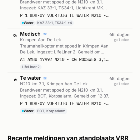
Brandweer met spoed op de N210 km 3.1.
Ingezet: KAZ 33-1, TS34-1, Lichtkrant MKB
en 3 andere eenheden. Gemeld om 12:34.
P 1 BDH-07 VOERTUIG TE WATER N210 - CG ROOSWEG 3,1 KRIMPEN AAN DE LEK 171111 163310 171151 163172 163182 169195 171231
Water
KAZ 33-1, TS34-1 +4
Medisch
68 dagen
🚁
Krimpen Aan De Lek
geleden
Traumahelikopter met spoed in Krimpen Aan
De Lek. Ingezet: LifeLiner 2. Gemeld om
12:36.
A1 AMBU 17992 N210 - CG ROOSWEG 3,1 KRIMPEN AAN DE LEK KRIMLK BON 84150
LifeLiner 2
Te water
68 dagen
🔥
N210 km 3.1, Krimpen Aan De Lek
geleden
Brandweer met spoed op de N210 km 3.1.
Ingezet: BOT, Korpsalarm. Gemeld om 12:37.
P 1 BDH-07 VOERTUIG TE WATER N210 - CG ROOSWEG 3,1 KRIMPEN AAN DE LEK 163531
Water
BOT, Korpsalarm
Recente meldingen van standplaats VRR