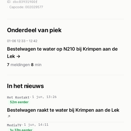
ID:
dbc83931900f
Capcode: 002029577
Onderdeel van piek
01-06 12:33 – 12:42
Bestelwagen te water op N210 bij Krimpen aan de
Lek →
7
meldingen
·
8
min
In het nieuws
Het Kontakt
1 jun, 13:26
52m eerder
Bestelwagen raakt te water bij Krimpen aan de Lek
↗
MediaTV
1 jun, 14:11
1u 37m eerder