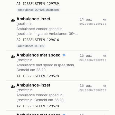
Maarssen. Gemeld om 08:20.
A1 IJSSELSTEIN 129739
Ambulance-09-128 Maarssen
Ambulance-inzet
km
14 uur
🚑
Ijsselstein
geleden
verderop
Ambulance zonder spoed in
Ijsselstein. Ingezet: Ambulance-09-
119. Gemeld om 00:14.
A2 IJSSELSTEIN 129614
Ambulance-09-119
Ambulance met spoed
km
15 uur
🚑
Ijsselstein
geleden
verderop
Ambulance met spoed in Ijsselstein.
Gemeld om 23:20.
A1 IJSSELSTEIN 129578
Ambulance-inzet
km
15 uur
🚑
Ijsselstein
geleden
verderop
Ambulance zonder spoed in
Ijsselstein. Gemeld om 23:20.
A2 IJSSELSTEIN 129578