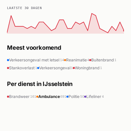
LAATSTE 30 DAGEN
Meest voorkomend
Verkeersongeval met letsel
Reanimatie
Buitenbrand
14
4
1
Stankoverlast
Verkeersongeval
Woningbrand
1
1
1
Per dienst in IJsselstein
Brandweer
Ambulance
Politie
Lifeliner
161
691
50
4