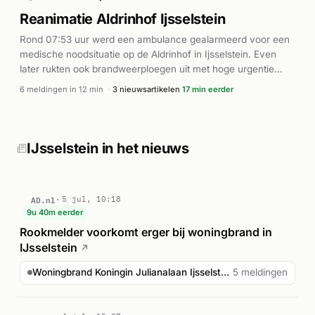
Drimble en Zenderstreeknieuws ging het om een uitslaande
Reanimatie Aldrinhof Ijsselstein
woningbrand in de binnenstad. De brandweer was met
Rond 07:53 uur werd een ambulance gealarmeerd voor een
meerdere eenheden en het team digitale verkenning ter
medische noodsituatie op de Aldrinhof in Ijsselstein. Even
plaatse om de brand onder controle te krijgen en personen in
later rukten ook brandweerploegen uit met hoge urgentie
veiligheid te brengen.
(P1), waarschijnlijk om assistentie te bieden bij reanimatie. Uit
6 meldingen in 12 min
·
3 nieuwsartikelen
17 min eerder
de meldingen blijkt dat afhijsing nodig was, wat duidt op een
situatie waarbij het slachtoffer mogelijk vanuit een raam of
van een hoogte moest worden geborgen. De ambulance
werd meerdere keren gealarmeerd, wat wijst op
IJsselstein in het nieuws
aanhoudende medische interventies. Meer details over de
afloop zijn nog niet beschikbaar.
AD.nl
5 jul, 10:18
9u 40m eerder
Rookmelder voorkomt erger bij woningbrand in
IJsselstein
↗
Woningbrand Koningin Julianalaan Ijsselstein
5 meldingen