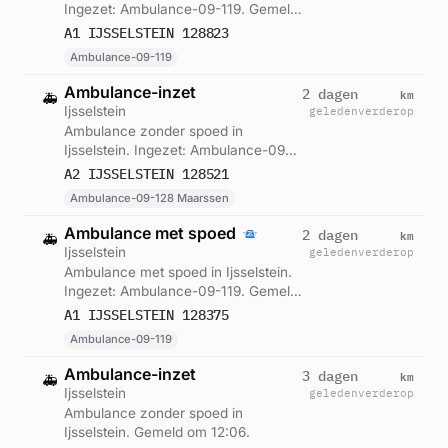
Ingezet: Ambulance-09-119. Gemeld
om 15:28.
A1 IJSSELSTEIN 128823
Ambulance-09-119
Ambulance-inzet
km
2 dagen
🚑
Ijsselstein
geleden
verderop
Ambulance zonder spoed in
Ijsselstein. Ingezet: Ambulance-09-
128 Maarssen. Gemeld om 02:28.
A2 IJSSELSTEIN 128521
Ambulance-09-128 Maarssen
Ambulance met spoed
km
2 dagen
🚑
Ijsselstein
geleden
verderop
Ambulance met spoed in Ijsselstein.
Ingezet: Ambulance-09-119. Gemeld
om 18:49.
A1 IJSSELSTEIN 128375
Ambulance-09-119
Ambulance-inzet
km
3 dagen
🚑
Ijsselstein
geleden
verderop
Ambulance zonder spoed in
Ijsselstein. Gemeld om 12:06.