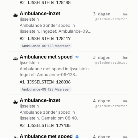
A2 IJSSELSTEIN 128148
Ambulance-inzet
km
3 dagen
🚑
Ijsselstein
geleden
verderop
Ambulance zonder spoed in
Ijsselstein. Ingezet: Ambulance-09-
128 Maarssen. Gemeld om 11:15.
A2 IJSSELSTEIN 128117
Ambulance-09-128 Maarssen
Ambulance met spoed
km
3 dagen
🚑
Ijsselstein
geleden
verderop
Ambulance met spoed in Ijsselstein.
Ingezet: Ambulance-09-128
Maarssen. Gemeld om 08:33.
A1 IJSSELSTEIN 128036
Ambulance-09-128 Maarssen
Ambulance-inzet
km
4 dagen
🚑
Ijsselstein
geleden
verderop
Ambulance zonder spoed in
Ijsselstein. Gemeld om 08:40.
A2 IJSSELSTEIN 127435
Ambulance met spoed
km
4 dagen
🚑