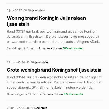
5 jul · 00:37–00:49
·
Ijsselstein
Woningbrand Koningin Julianalaan
Ijsselstein
Rond 00:37 uur brak een woningbrand uit aan de Koningin
Julianalaan in Ijsselstein. De brandweer rukte met spoed uit
en was met meerdere eenheden ter plaatse. Volgens AD.nl
werd erger voorkomen door een werkende rookmelder, die
5 meldingen in 11 min
·
8 nieuwsartikelen
580 min eerder
de bewoners tijdig waarschuwde. De brand werd onder
controle gebracht. Er zijn geen gewonden gemeld.
28 jun · 03:44–03:56
·
Ijsselstein
Grote woningbrand Koningshof Ijsselstein
Rond 03:44 uur brak een woningbrand uit aan de Koningshof
in het centrum van Ijsselstein. De brandweer werd direct met
spoed uitgerukt (P1). Binnen enkele minuten werden de
meldingen opgeschaald van middelbrand naar grote brand,
10 meldingen in 11 min
·
7 nieuwsartikelen
377 min eerder
wat duidt op een snel verergerde situatie. De brand ontstond
in het dak van een woning, waardoor extra bluseenheden en
specialistische teams ter plaatse werden geroepen. Volgens
21 jun · 07:53–08:06
·
Ijsselstein