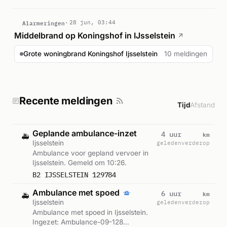
Alarmeringen
28 jun, 03:44
Middelbrand op Koningshof in IJsselstein
↗
Grote woningbrand Koningshof Ijsselstein
10 meldingen
Recente meldingen
Tijd
Afstand
Geplande ambulance-inzet
km
4 uur
🚑
Ijsselstein
geleden
verderop
Ambulance voor gepland vervoer in
Ijsselstein. Gemeld om 10:26.
B2 IJSSELSTEIN 129784
Ambulance met spoed
km
6 uur
🚑
Ijsselstein
geleden
verderop
Ambulance met spoed in Ijsselstein.
Ingezet: Ambulance-09-128