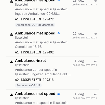
Ambulance met spoed
km
19 uur
🚑
Ijsselstein
geleden
verderop
Ambulance met spoed in Ijsselstein.
Ingezet: Ambulance-09-128
Maarssen. Gemeld om 19:35.
A1 IJSSELSTEIN 129472
Ambulance-09-128 Maarssen
Ambulance met spoed
km
22 uur
🚑
Ijsselstein
geleden
verderop
Ambulance met spoed in Ijsselstein.
Gemeld om 16:46.
A1 IJSSELSTEIN 129402
Ambulance-inzet
km
1 dag
🚑
Ijsselstein
geleden
verderop
Ambulance zonder spoed in
Ijsselstein. Ingezet: Ambulance-09-
119. Gemeld om 14:22.
A2 IJSSELSTEIN 129313
Ambulance-09-119
Ambulance met spoed
km
1 dag
🚑
Ijsselstein
geleden
verderop
Ambulance met spoed in Ijsselstein.